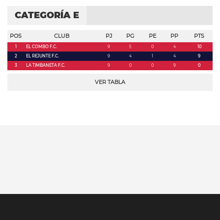
CATEGORÍA E
POS
CLUB
PJ
PG
PE
PP
PTS
1
EL COMBO F.C.
9
5
0
4
10
2
EL REJUNTE F.C.
9
4
1
4
9
3
LA TIMBANETA F.C.
9
0
0
9
0
VER TABLA