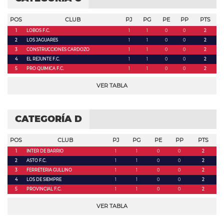
POS
CLUB
PJ
PG
PE
PP
PTS
1
LOBOS F.C.
1
1
0
0
2
2
LOS JAGUARES
1
1
0
0
2
3
CONSTRUCCIONES CARDOZO
1
1
0
0
2
4
EL REJUNTE F.C.
1
1
0
0
2
5
PRO QUIMICA F.C.
1
1
0
0
2
VER TABLA
CATEGORÍA D
POS
CLUB
PJ
PG
PE
PP
PTS
1
INTER DE BARRIO
1
1
0
0
2
2
ASTO F.C.
1
1
0
0
2
3
FERRETERIA GULLINO
1
1
0
0
2
4
LOS DE SIEMPRE
1
1
0
0
2
5
PROVINCIAL F.C.
1
1
0
0
2
VER TABLA