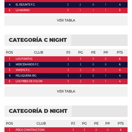
4
EL REJUNTE F.C.
3
2
0
1
4
5
LA MARMO
3
1
1
1
3
VER TABLA
CATEGORÍA C NIGHT
POS
CLUB
PJ
PG
PE
PP
PTS
1
LOS PUMITAS
3
3
0
0
6
2
MERCENARIOS F.C.
3
3
0
0
6
3
YAPEYÚ F.C.
3
2
0
1
4
4
PELUQUERIA IRG
3
2
0
1
4
5
LOS PIBES DE COLON
3
2
0
1
4
VER TABLA
CATEGORÍA D NIGHT
POS
CLUB
PJ
PG
PE
PP
PTS
1
PEICA CONSTRUCTORA
3
3
0
0
6