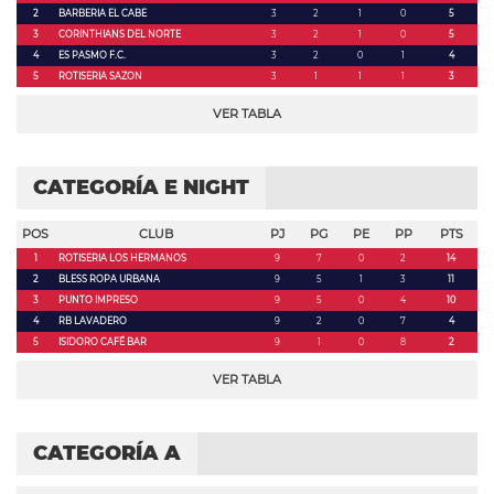
2
BARBERIA EL CABE
3
2
1
0
5
3
CORINTHIANS DEL NORTE
3
2
1
0
5
4
ES PASMO F.C.
3
2
0
1
4
5
ROTISERIA SAZON
3
1
1
1
3
VER TABLA
CATEGORÍA E NIGHT
POS
CLUB
PJ
PG
PE
PP
PTS
1
ROTISERIA LOS HERMANOS
9
7
0
2
14
2
BLESS ROPA URBANA
9
5
1
3
11
3
PUNTO IMPRESO
9
5
0
4
10
4
RB LAVADERO
9
2
0
7
4
5
ISIDORO CAFÉ BAR
9
1
0
8
2
VER TABLA
CATEGORÍA A