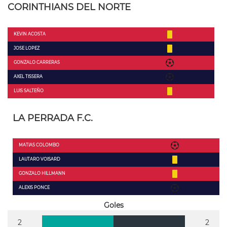
CORINTHIANS DEL NORTE
KEVIN ACOSTA
JOSE LOPEZ
GONZALO CARRERAS
AXEL TISSERA
LUIS SALTEÑO
LA PERRADA F.C.
MATIAS COLOMBO
LAUTARO VOISARD
GONZALO HILLMANN
ALEXIS PONCE
Goles
2
2