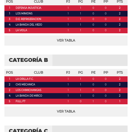
POS
CLUB
PJ
PG
PE
PP
PTS
1
DEFENSA INJUSTICIA
1
1
0
0
2
1
LOS MINIONS
1
1
0
0
2
3
D.E. REFRIGERACION
1
1
0
0
2
4
LA BANDA DEL VIEJO
1
1
0
0
2
5
LA VIOLA
1
1
0
0
2
VER TABLA
CATEGORÍA B
POS
CLUB
PJ
PG
PE
PP
PTS
1
LA ORILLA F.C.
1
1
0
0
2
2
CHS MECANICA
1
1
0
0
2
2
LOS CHIMICHANGAS
1
1
0
0
2
4
LA BANDA DE MIRCO
1
1
0
0
2
5
FULL F7
1
0
1
0
1
VER TABLA
CATEGORÍA C