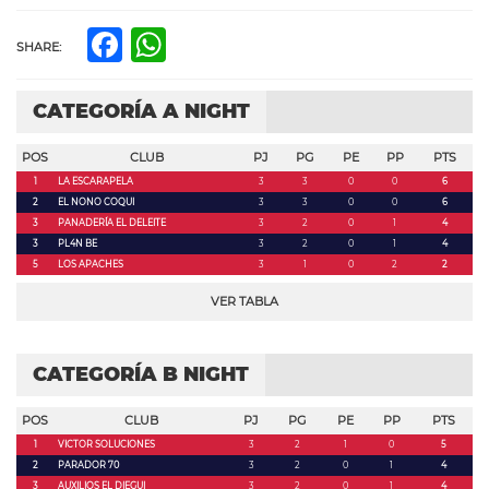
Facebook
WhatsApp
SHARE:
CATEGORÍA A NIGHT
POS
CLUB
PJ
PG
PE
PP
PTS
1
LA ESCARAPELA
3
3
0
0
6
2
EL NONO COQUI
3
3
0
0
6
3
PANADERÍA EL DELEITE
3
2
0
1
4
3
PL4N BE
3
2
0
1
4
5
LOS APACHES
3
1
0
2
2
VER TABLA
CATEGORÍA B NIGHT
POS
CLUB
PJ
PG
PE
PP
PTS
1
VICTOR SOLUCIONES
3
2
1
0
5
2
PARADOR 70
3
2
0
1
4
3
AUXILIOS EL DIEGUI
3
2
0
1
4