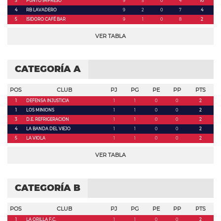
3
PUNTO IMPRESO
9
5
0
4
10
4
RB LAVADERO
9
2
0
7
4
5
ISIDORO CAFÉ BAR
9
1
0
8
2
VER TABLA
CATEGORÍA A
POS
CLUB
PJ
PG
PE
PP
PTS
1
DEFENSA INJUSTICIA
1
1
0
0
2
1
LOS MINIONS
1
1
0
0
2
3
D.E. REFRIGERACION
1
1
0
0
2
4
LA BANDA DEL VIEJO
1
1
0
0
2
5
LA VIOLA
1
1
0
0
2
VER TABLA
CATEGORÍA B
POS
CLUB
PJ
PG
PE
PP
PTS
1
LA ORILLA F.C.
1
1
0
0
2