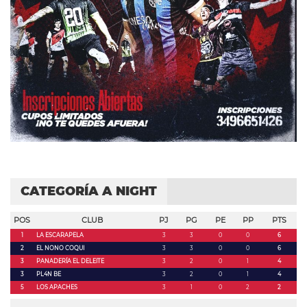
CATEGORÍA A NIGHT
POS
CLUB
PJ
PG
PE
PP
PTS
1
LA ESCARAPELA
3
3
0
0
6
2
EL NONO COQUI
3
3
0
0
6
3
PANADERÍA EL DELEITE
3
2
0
1
4
3
PL4N BE
3
2
0
1
4
5
LOS APACHES
3
1
0
2
2