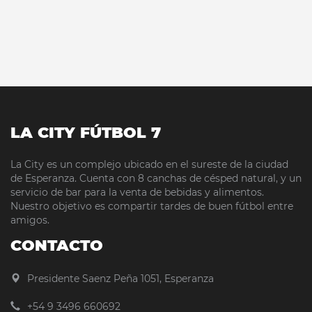
LA CITY FÚTBOL 7
La City es un complejo ubicado en el sureste de la ciudad
de Esperanza. Cuenta con 8 canchas de césped natural, y un
servicio de bar para la venta de bebidas y alimentos.
Nuestro objetivo es compartir tardes de buen fútbol entre
amigos.
CONTACTO
Presidente Saenz Peña 1051, Esperanza
+54 9 3496 660692