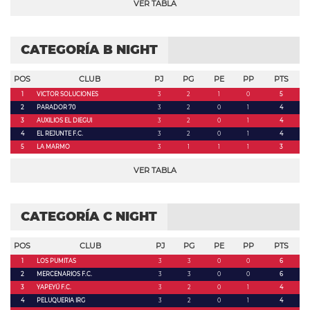
VER TABLA
CATEGORÍA B NIGHT
POS
CLUB
PJ
PG
PE
PP
PTS
1
VICTOR SOLUCIONES
3
2
1
0
5
2
PARADOR 70
3
2
0
1
4
3
AUXILIOS EL DIEGUI
3
2
0
1
4
4
EL REJUNTE F.C.
3
2
0
1
4
5
LA MARMO
3
1
1
1
3
VER TABLA
CATEGORÍA C NIGHT
POS
CLUB
PJ
PG
PE
PP
PTS
1
LOS PUMITAS
3
3
0
0
6
2
MERCENARIOS F.C.
3
3
0
0
6
3
YAPEYÚ F.C.
3
2
0
1
4
4
PELUQUERIA IRG
3
2
0
1
4