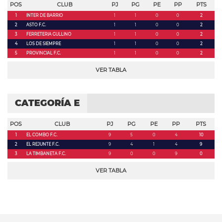
POS
CLUB
PJ
PG
PE
PP
PTS
1
INTER DE BARRIO
1
1
0
0
2
2
ASTO F.C.
1
1
0
0
2
3
FERRETERIA GULLINO
1
1
0
0
2
4
LOS DE SIEMPRE
1
1
0
0
2
5
PROVINCIAL F.C.
1
1
0
0
2
VER TABLA
CATEGORÍA E
POS
CLUB
PJ
PG
PE
PP
PTS
1
EL COMBO F.C.
9
5
0
4
10
2
EL REJUNTE F.C.
9
4
1
4
9
3
LA TIMBANETA F.C.
9
0
0
9
0
VER TABLA