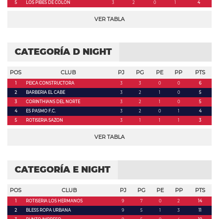
5
LOS PIBES DE COLON
3
2
0
1
4
VER TABLA
CATEGORÍA D NIGHT
POS
CLUB
PJ
PG
PE
PP
PTS
1
PEICA CONSTRUCTORA
3
3
0
0
6
2
BARBERIA EL CABE
3
2
1
0
5
3
CORINTHIANS DEL NORTE
3
2
1
0
5
4
ES PASMO F.C.
3
2
0
1
4
5
ROTISERIA SAZON
3
1
1
1
3
VER TABLA
CATEGORÍA E NIGHT
POS
CLUB
PJ
PG
PE
PP
PTS
1
ROTISERIA LOS HERMANOS
9
7
0
2
14
2
BLESS ROPA URBANA
9
5
1
3
11