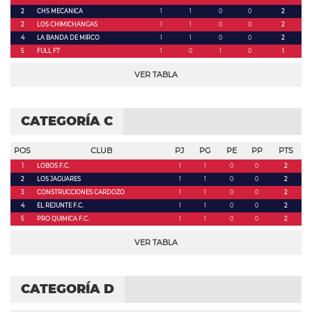
2
CHS MECANICA
1
1
0
0
2
2
LOS CHIMICHANGAS
1
1
0
0
2
4
LA BANDA DE MIRCO
1
1
0
0
2
5
FULL F7
1
0
1
0
1
VER TABLA
CATEGORÍA C
POS
CLUB
PJ
PG
PE
PP
PTS
1
LOBOS F.C.
1
1
0
0
2
2
LOS JAGUARES
1
1
0
0
2
3
CONSTRUCCIONES CARDOZO
1
1
0
0
2
4
EL REJUNTE F.C.
1
1
0
0
2
5
PRO QUIMICA F.C.
1
1
0
0
2
VER TABLA
CATEGORÍA D