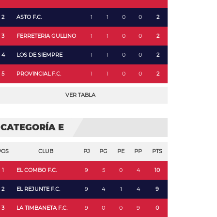
2
ASTO F.C.
1
1
0
0
2
3
FERRETERIA GULLINO
1
1
0
0
2
4
LOS DE SIEMPRE
1
1
0
0
2
5
PROVINCIAL F.C.
1
1
0
0
2
VER TABLA
CATEGORÍA E
POS
CLUB
PJ
PG
PE
PP
PTS
1
EL COMBO F.C.
9
5
0
4
10
2
EL REJUNTE F.C.
9
4
1
4
9
3
LA TIMBANETA F.C.
9
0
0
9
0