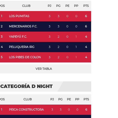
POS
CLUB
PJ
PG
PE
PP
PTS
1
LOS PUMITAS
3
3
0
0
6
2
MERCENARIOS F.C.
3
3
0
0
6
3
YAPEYÚ F.C.
3
2
0
1
4
4
PELUQUERIA IRG
3
2
0
1
4
5
LOS PIBES DE COLON
3
2
0
1
4
VER TABLA
CATEGORÍA D NIGHT
POS
CLUB
PJ
PG
PE
PP
PTS
1
PEICA CONSTRUCTORA
3
3
0
0
6