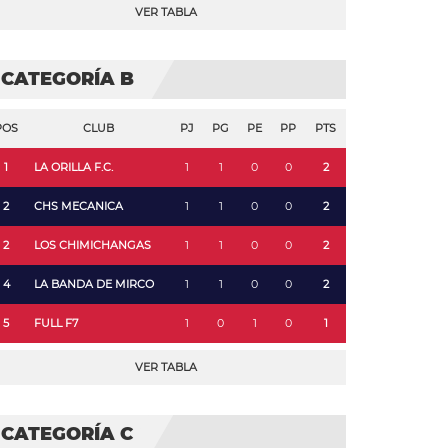
VER TABLA
CATEGORÍA B
POS
CLUB
PJ
PG
PE
PP
PTS
1
LA ORILLA F.C.
1
1
0
0
2
2
CHS MECANICA
1
1
0
0
2
2
LOS CHIMICHANGAS
1
1
0
0
2
4
LA BANDA DE MIRCO
1
1
0
0
2
5
FULL F7
1
0
1
0
1
VER TABLA
CATEGORÍA C