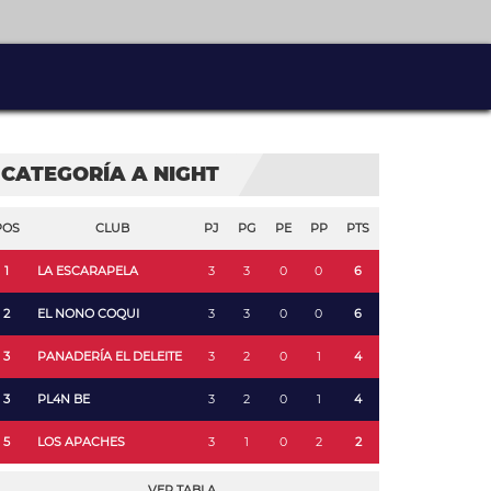
CATEGORÍA A NIGHT
POS
CLUB
PJ
PG
PE
PP
PTS
1
LA ESCARAPELA
3
3
0
0
6
2
EL NONO COQUI
3
3
0
0
6
3
PANADERÍA EL DELEITE
3
2
0
1
4
3
PL4N BE
3
2
0
1
4
5
LOS APACHES
3
1
0
2
2
VER TABLA