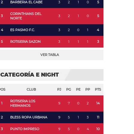
2
BARBERIA EL CABE
3
2
1
0
5
CORINTHIANS DEL
3
3
2
1
0
5
NORTE
4
ES PASMO F.C.
3
2
0
1
4
5
ROTISERIA SAZON
3
1
1
1
3
VER TABLA
CATEGORÍA E NIGHT
POS
CLUB
PJ
PG
PE
PP
PTS
ROTISERIA LOS
1
9
7
0
2
14
HERMANOS
2
BLESS ROPA URBANA
9
5
1
3
11
3
PUNTO IMPRESO
9
5
0
4
10