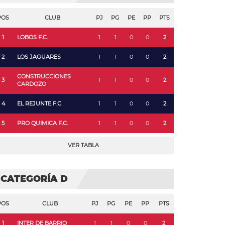
POS
CLUB
PJ
PG
PE
PP
PTS
1
LOBOS F.C.
1
1
0
0
2
2
LOS JAGUARES
1
1
0
0
2
CONSTRUCCIONES
3
1
1
0
0
2
CARDOZO
4
EL REJUNTE F.C.
1
1
0
0
2
5
PRO QUIMICA F.C.
1
1
0
0
2
VER TABLA
CATEGORÍA D
POS
CLUB
PJ
PG
PE
PP
PTS
1
INTER DE BARRIO
1
1
0
0
2