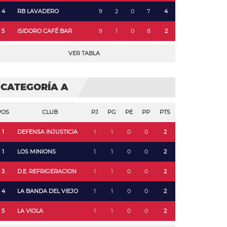
4
RB LAVADERO
9
2
0
7
4
5
ISIDORO CAFÉ BAR
9
1
0
8
2
VER TABLA
CATEGORÍA A
POS
CLUB
PJ
PG
PE
PP
PTS
1
DEFENSA INJUSTICIA
1
1
0
0
2
1
LOS MINIONS
1
1
0
0
2
3
D.E. REFRIGERACION
1
1
0
0
2
4
LA BANDA DEL VIEJO
1
1
0
0
2
5
LA VIOLA
1
1
0
0
2