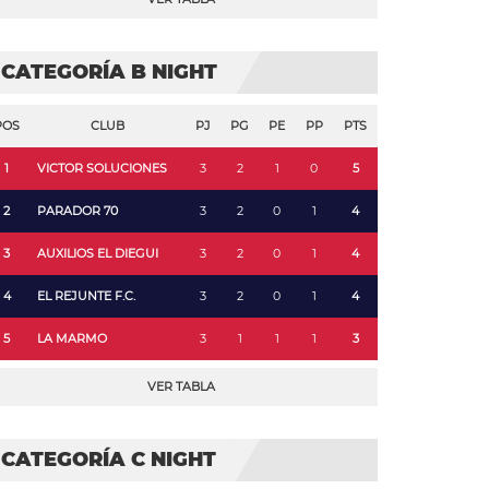
CATEGORÍA B NIGHT
POS
CLUB
PJ
PG
PE
PP
PTS
1
VICTOR SOLUCIONES
3
2
1
0
5
2
PARADOR 70
3
2
0
1
4
3
AUXILIOS EL DIEGUI
3
2
0
1
4
4
EL REJUNTE F.C.
3
2
0
1
4
5
LA MARMO
3
1
1
1
3
VER TABLA
CATEGORÍA C NIGHT