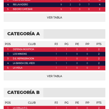
4
RB LAVADERO
9
2
0
7
4
5
ISIDORO CAFÉ BAR
9
1
0
8
2
VER TABLA
CATEGORÍA A
POS
CLUB
PJ
PG
PE
PP
PTS
1
DEFENSA INJUSTICIA
1
1
0
0
2
1
LOS MINIONS
1
1
0
0
2
3
D.E. REFRIGERACION
1
1
0
0
2
4
LA BANDA DEL VIEJO
1
1
0
0
2
5
LA VIOLA
1
1
0
0
2
VER TABLA
CATEGORÍA B
POS
CLUB
PJ
PG
PE
PP
PTS
1
LA ORILLA F.C.
1
1
0
0
2