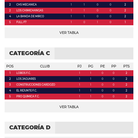
2
CHS MECANICA
1
1
0
0
2
2
LOS CHIMICHANGAS
1
1
0
0
2
4
LA BANDA DE MIRCO
1
1
0
0
2
5
FULL F7
1
0
1
0
1
VER TABLA
CATEGORÍA C
POS
CLUB
PJ
PG
PE
PP
PTS
1
LOBOS F.C.
1
1
0
0
2
2
LOS JAGUARES
1
1
0
0
2
3
CONSTRUCCIONES CARDOZO
1
1
0
0
2
4
EL REJUNTE F.C.
1
1
0
0
2
5
PRO QUIMICA F.C.
1
1
0
0
2
VER TABLA
CATEGORÍA D