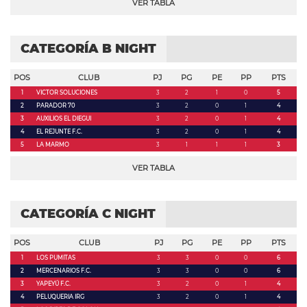
VER TABLA
CATEGORÍA B NIGHT
POS
CLUB
PJ
PG
PE
PP
PTS
1
VICTOR SOLUCIONES
3
2
1
0
5
2
PARADOR 70
3
2
0
1
4
3
AUXILIOS EL DIEGUI
3
2
0
1
4
4
EL REJUNTE F.C.
3
2
0
1
4
5
LA MARMO
3
1
1
1
3
VER TABLA
CATEGORÍA C NIGHT
POS
CLUB
PJ
PG
PE
PP
PTS
1
LOS PUMITAS
3
3
0
0
6
2
MERCENARIOS F.C.
3
3
0
0
6
3
YAPEYÚ F.C.
3
2
0
1
4
4
PELUQUERIA IRG
3
2
0
1
4