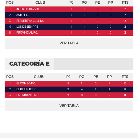
POS
CLUB
PJ
PG
PE
PP
PTS
1
INTER DE BARRIO
1
1
0
0
2
2
ASTO F.C.
1
1
0
0
2
3
FERRETERIA GULLINO
1
1
0
0
2
4
LOS DE SIEMPRE
1
1
0
0
2
5
PROVINCIAL F.C.
1
1
0
0
2
VER TABLA
CATEGORÍA E
POS
CLUB
PJ
PG
PE
PP
PTS
1
EL COMBO F.C.
9
5
0
4
10
2
EL REJUNTE F.C.
9
4
1
4
9
3
LA TIMBANETA F.C.
9
0
0
9
0
VER TABLA