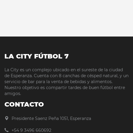
LA CITY FÚTBOL 7
La City es un complejo ubicado en el sureste de la ciudad
de Esperanza. Cuenta con 8 canchas de césped natural, y un
servicio de bar para la venta de bebidas y alimentos.
Nuestro objetivo es compartir tardes de buen fútbol entre
amigos.
CONTACTO
Presidente Saenz Peña 1051, Esperanza
+54 9 3496 660692