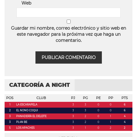
Web
Guardar mi nombre, correo electrónico y sitio web en
este navegador para la próxima vez que haga un
comentario.
CATEGORÍA A NIGHT
POS
CLUB
PJ
PG
PE
PP
PTS
1
LA ESCARAPELA
3
3
0
0
6
2
EL NONO COQUI
3
3
0
0
6
3
PANADERÍA EL DELEITE
3
2
0
1
4
3
PL4N BE
3
2
0
1
4
5
LOS APACHES
3
1
0
2
2