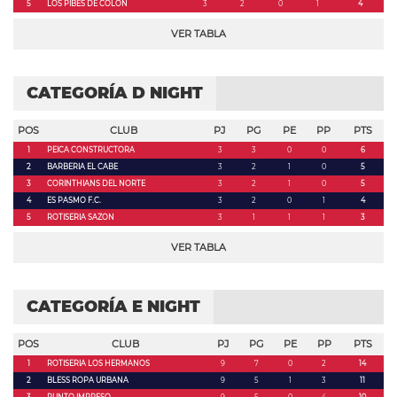
5
LOS PIBES DE COLON
3
2
0
1
4
VER TABLA
CATEGORÍA D NIGHT
POS
CLUB
PJ
PG
PE
PP
PTS
1
PEICA CONSTRUCTORA
3
3
0
0
6
2
BARBERIA EL CABE
3
2
1
0
5
3
CORINTHIANS DEL NORTE
3
2
1
0
5
4
ES PASMO F.C.
3
2
0
1
4
5
ROTISERIA SAZON
3
1
1
1
3
VER TABLA
CATEGORÍA E NIGHT
POS
CLUB
PJ
PG
PE
PP
PTS
1
ROTISERIA LOS HERMANOS
9
7
0
2
14
2
BLESS ROPA URBANA
9
5
1
3
11
3
PUNTO IMPRESO
9
5
0
4
10