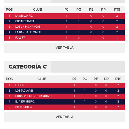
POS
CLUB
PJ
PG
PE
PP
PTS
1
LA ORILLA F.C.
1
1
0
0
2
2
CHS MECANICA
1
1
0
0
2
2
LOS CHIMICHANGAS
1
1
0
0
2
4
LA BANDA DE MIRCO
1
1
0
0
2
5
FULL F7
1
0
1
0
1
VER TABLA
CATEGORÍA C
POS
CLUB
PJ
PG
PE
PP
PTS
1
LOBOS F.C.
1
1
0
0
2
2
LOS JAGUARES
1
1
0
0
2
3
CONSTRUCCIONES CARDOZO
1
1
0
0
2
4
EL REJUNTE F.C.
1
1
0
0
2
5
PRO QUIMICA F.C.
1
1
0
0
2
VER TABLA