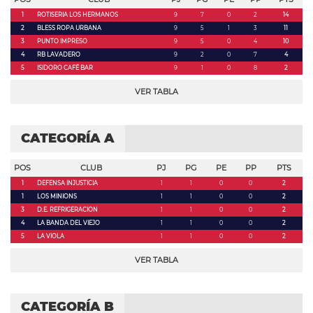
1
ROTISERIA LOS HERMANOS
9
7
0
2
14
2
BLESS ROPA URBANA
9
5
1
3
11
3
PUNTO IMPRESO
9
5
0
4
10
4
RB LAVADERO
9
2
0
7
4
5
ISIDORO CAFÉ BAR
9
1
0
8
2
VER TABLA
CATEGORÍA A
POS
CLUB
PJ
PG
PE
PP
PTS
1
DEFENSA INJUSTICIA
1
1
0
0
2
1
LOS MINIONS
1
1
0
0
2
3
D.E. REFRIGERACION
1
1
0
0
2
4
LA BANDA DEL VIEJO
1
1
0
0
2
5
LA VIOLA
1
1
0
0
2
VER TABLA
CATEGORÍA B