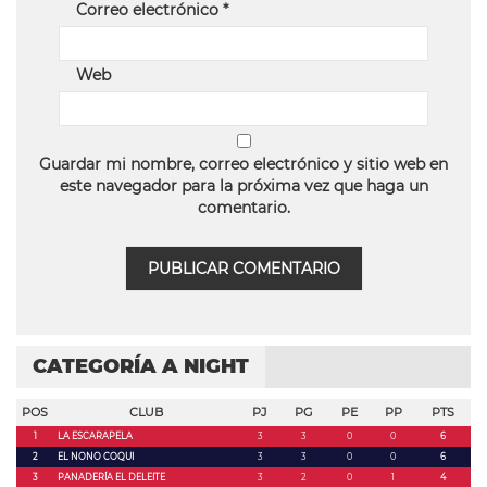
Correo electrónico
*
Web
Guardar mi nombre, correo electrónico y sitio web en
este navegador para la próxima vez que haga un
comentario.
CATEGORÍA A NIGHT
POS
CLUB
PJ
PG
PE
PP
PTS
1
LA ESCARAPELA
3
3
0
0
6
2
EL NONO COQUI
3
3
0
0
6
3
PANADERÍA EL DELEITE
3
2
0
1
4