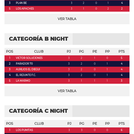
3
PL4N BE
3
2
0
1
4
5
LOS APACHES
3
1
0
2
2
VER TABLA
CATEGORÍA B NIGHT
POS
CLUB
PJ
PG
PE
PP
PTS
1
VICTOR SOLUCIONES
3
2
1
0
5
2
PARADOR 70
3
2
0
1
4
3
AUXILIOS EL DIEGUI
3
2
0
1
4
4
EL REJUNTE F.C.
3
2
0
1
4
5
LA MARMO
3
1
1
1
3
VER TABLA
CATEGORÍA C NIGHT
POS
CLUB
PJ
PG
PE
PP
PTS
1
LOS PUMITAS
3
3
0
0
6