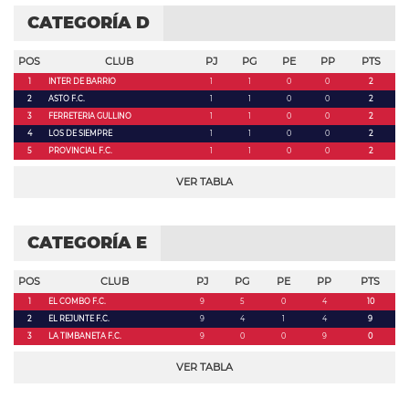
CATEGORÍA D
POS
CLUB
PJ
PG
PE
PP
PTS
1
INTER DE BARRIO
1
1
0
0
2
2
ASTO F.C.
1
1
0
0
2
3
FERRETERIA GULLINO
1
1
0
0
2
4
LOS DE SIEMPRE
1
1
0
0
2
5
PROVINCIAL F.C.
1
1
0
0
2
VER TABLA
CATEGORÍA E
POS
CLUB
PJ
PG
PE
PP
PTS
1
EL COMBO F.C.
9
5
0
4
10
2
EL REJUNTE F.C.
9
4
1
4
9
3
LA TIMBANETA F.C.
9
0
0
9
0
VER TABLA