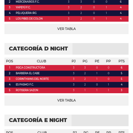
2
MERCENARIOS F.C.
3
3
0
0
6
3
YAPEYÚ F.C.
3
2
0
1
4
4
PELUQUERIA IRG
3
2
0
1
4
5
LOS PIBES DE COLON
3
2
0
1
4
VER TABLA
CATEGORÍA D NIGHT
POS
CLUB
PJ
PG
PE
PP
PTS
1
PEICA CONSTRUCTORA
3
3
0
0
6
2
BARBERIA EL CABE
3
2
1
0
5
3
CORINTHIANS DEL NORTE
3
2
1
0
5
4
ES PASMO F.C.
3
2
0
1
4
5
ROTISERIA SAZON
3
1
1
1
3
VER TABLA
CATEGORÍA E NIGHT
POS
CLUB
PJ
PG
PE
PP
PTS