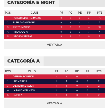
CATEGORÍA E NIGHT
POS
CLUB
PJ
PG
PE
PP
PTS
1
ROTISERIA LOS HERMANOS
9
7
0
2
14
2
BLESS ROPA URBANA
9
5
1
3
11
3
PUNTO IMPRESO
9
5
0
4
10
4
RB LAVADERO
9
2
0
7
4
5
ISIDORO CAFÉ BAR
9
1
0
8
2
VER TABLA
CATEGORÍA A
POS
CLUB
PJ
PG
PE
PP
PTS
1
DEFENSA INJUSTICIA
1
1
0
0
2
1
LOS MINIONS
1
1
0
0
2
3
D.E. REFRIGERACION
1
1
0
0
2
4
LA BANDA DEL VIEJO
1
1
0
0
2
5
LA VIOLA
1
1
0
0
2
VER TABLA