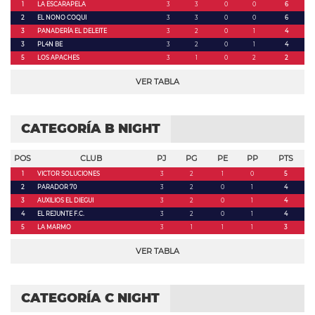
1
LA ESCARAPELA
3
3
0
0
6
2
EL NONO COQUI
3
3
0
0
6
3
PANADERÍA EL DELEITE
3
2
0
1
4
3
PL4N BE
3
2
0
1
4
5
LOS APACHES
3
1
0
2
2
VER TABLA
CATEGORÍA B NIGHT
POS
CLUB
PJ
PG
PE
PP
PTS
1
VICTOR SOLUCIONES
3
2
1
0
5
2
PARADOR 70
3
2
0
1
4
3
AUXILIOS EL DIEGUI
3
2
0
1
4
4
EL REJUNTE F.C.
3
2
0
1
4
5
LA MARMO
3
1
1
1
3
VER TABLA
CATEGORÍA C NIGHT