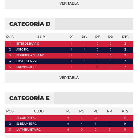
VER TABLA
CATEGORÍA D
POS
CLUB
PJ
PG
PE
PP
PTS
1
INTER DE BARRIO
1
1
0
0
2
2
ASTO F.C.
1
1
0
0
2
3
FERRETERIA GULLINO
1
1
0
0
2
4
LOS DE SIEMPRE
1
1
0
0
2
5
PROVINCIAL F.C.
1
1
0
0
2
VER TABLA
CATEGORÍA E
POS
CLUB
PJ
PG
PE
PP
PTS
1
EL COMBO F.C.
9
5
0
4
10
2
EL REJUNTE F.C.
9
4
1
4
9
3
LA TIMBANETA F.C.
9
0
0
9
0