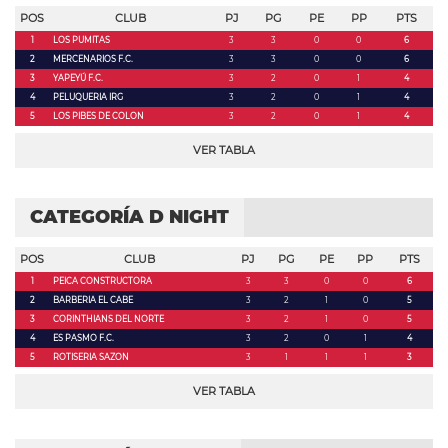
POS
CLUB
PJ
PG
PE
PP
PTS
1
LOS PUMITAS
3
3
0
0
6
2
MERCENARIOS F.C.
3
3
0
0
6
3
YAPEYÚ F.C.
3
2
0
1
4
4
PELUQUERIA IRG
3
2
0
1
4
5
LOS PIBES DE COLON
3
2
0
1
4
VER TABLA
CATEGORÍA D NIGHT
POS
CLUB
PJ
PG
PE
PP
PTS
1
PEICA CONSTRUCTORA
3
3
0
0
6
2
BARBERIA EL CABE
3
2
1
0
5
3
CORINTHIANS DEL NORTE
3
2
1
0
5
4
ES PASMO F.C.
3
2
0
1
4
5
ROTISERIA SAZON
3
1
1
1
3
VER TABLA