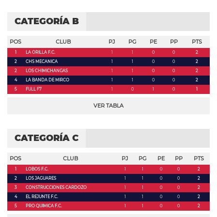
CATEGORÍA B
POS
CLUB
PJ
PG
PE
PP
PTS
1
LA ORILLA F.C.
1
1
0
0
2
2
CHS MECANICA
1
1
0
0
2
2
LOS CHIMICHANGAS
1
1
0
0
2
4
LA BANDA DE MIRCO
1
1
0
0
2
5
FULL F7
1
0
1
0
1
VER TABLA
CATEGORÍA C
POS
CLUB
PJ
PG
PE
PP
PTS
1
LOBOS F.C.
1
1
0
0
2
2
LOS JAGUARES
1
1
0
0
2
3
CONSTRUCCIONES CARDOZO
1
1
0
0
2
4
EL REJUNTE F.C.
1
1
0
0
2
5
PRO QUIMICA F.C.
1
1
0
0
2