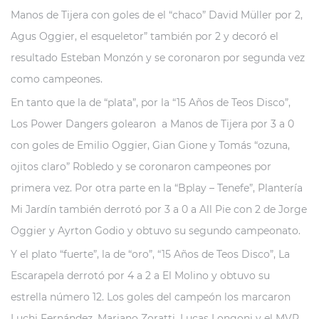
Manos de Tijera con goles de el “chaco” David Müller por 2,
Agus Oggier, el esqueletor” también por 2 y decoró el
resultado Esteban Monzón y se coronaron por segunda vez
como campeones.
En tanto que la de “plata”, por la “15 Años de Teos Disco”,
Los Power Dangers golearon a Manos de Tijera por 3 a 0
con goles de Emilio Oggier, Gian Gione y Tomás “ozuna,
ojitos claro” Robledo y se coronaron campeones por
primera vez. Por otra parte en la “Bplay – Tenefe”, Plantería
Mi Jardín también derrotó por 3 a 0 a All Pie con 2 de Jorge
Oggier y Ayrton Godio y obtuvo su segundo campeonato.
Y el plato “fuerte”, la de “oro”, “15 Años de Teos Disco”, La
Escarapela derrotó por 4 a 2 a El Molino y obtuvo su
estrella número 12. Los goles del campeón los marcaron
Luchi Fernández, Mariano Zoratti, Lucas Longoni y el MVP