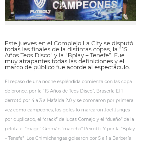
Este jueves en el Complejo La City se disputó
todas las finales de la distintas copas, la “15
Años Teos Disco” y la “Bplay – Tenefe”. Fue
muy atrapantes todas las definiciones y el
marco de público fue acorde al espectáculo.
El repaso de una noche espléndida comienza con las copa
de bronce, por la “15 Años de Teos Disco”, Brasería El 1
derrotó por 4 a 3 a Mafalda 2.0 y se coronaron por primera
vez como campeones, los goles lo marcaron Joel Junges
por duplicado, el “crack” de lucas Cornejo y el “dueño” de la
pelota el “mago” Germán “mancha” Peirotti. Y por la “Bplay
– Tenefe” Los Chimichangas golearon por 5 a 1 a Barbería