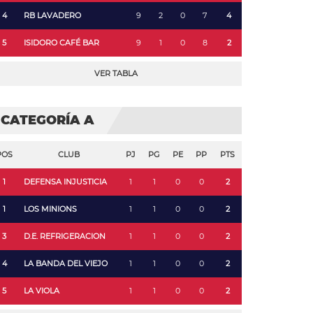
4
RB LAVADERO
9
2
0
7
4
5
ISIDORO CAFÉ BAR
9
1
0
8
2
VER TABLA
CATEGORÍA A
POS
CLUB
PJ
PG
PE
PP
PTS
1
DEFENSA INJUSTICIA
1
1
0
0
2
1
LOS MINIONS
1
1
0
0
2
3
D.E. REFRIGERACION
1
1
0
0
2
4
LA BANDA DEL VIEJO
1
1
0
0
2
5
LA VIOLA
1
1
0
0
2