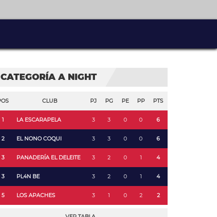
CATEGORÍA A NIGHT
POS
CLUB
PJ
PG
PE
PP
PTS
1
LA ESCARAPELA
3
3
0
0
6
2
EL NONO COQUI
3
3
0
0
6
3
PANADERÍA EL DELEITE
3
2
0
1
4
3
PL4N BE
3
2
0
1
4
5
LOS APACHES
3
1
0
2
2
VER TABLA