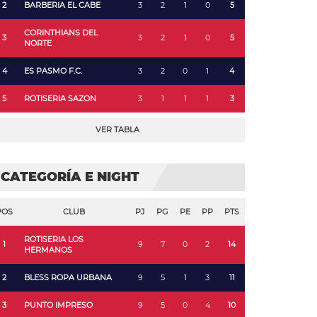
2
BARBERIA EL CABE
3
2
1
0
5
CORINTHIANS DEL
3
3
2
1
0
5
NORTE
4
ES PASMO F.C.
3
2
0
1
4
5
ROTISERIA SAZON
3
1
1
1
3
VER TABLA
CATEGORÍA E NIGHT
POS
CLUB
PJ
PG
PE
PP
PTS
ROTISERIA LOS
1
9
7
0
2
14
HERMANOS
2
BLESS ROPA URBANA
9
5
1
3
11
3
PUNTO IMPRESO
9
5
0
4
10