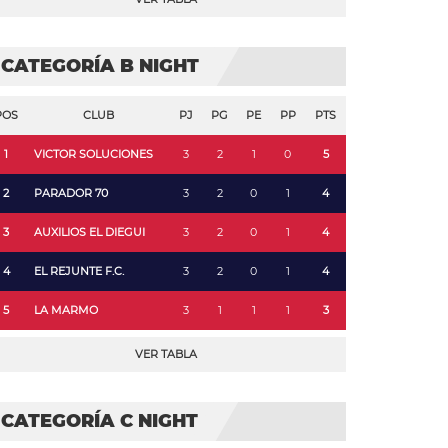
CATEGORÍA B NIGHT
POS
CLUB
PJ
PG
PE
PP
PTS
1
VICTOR SOLUCIONES
3
2
1
0
5
2
PARADOR 70
3
2
0
1
4
3
AUXILIOS EL DIEGUI
3
2
0
1
4
4
EL REJUNTE F.C.
3
2
0
1
4
5
LA MARMO
3
1
1
1
3
VER TABLA
CATEGORÍA C NIGHT