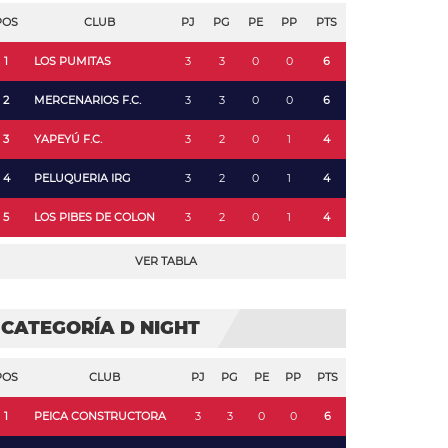
POS
CLUB
PJ
PG
PE
PP
PTS
1
LOS PUMITAS
3
3
0
0
6
2
MERCENARIOS F.C.
3
3
0
0
6
3
YAPEYÚ F.C.
3
2
0
1
4
4
PELUQUERIA IRG
3
2
0
1
4
5
LOS PIBES DE COLON
3
2
0
1
4
VER TABLA
CATEGORÍA D NIGHT
POS
CLUB
PJ
PG
PE
PP
PTS
1
PEICA CONSTRUCTORA
3
3
0
0
6