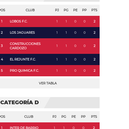
POS
CLUB
PJ
PG
PE
PP
PTS
1
LOBOS F.C.
1
1
0
0
2
2
LOS JAGUARES
1
1
0
0
2
CONSTRUCCIONES
3
1
1
0
0
2
CARDOZO
4
EL REJUNTE F.C.
1
1
0
0
2
5
PRO QUIMICA F.C.
1
1
0
0
2
VER TABLA
CATEGORÍA D
POS
CLUB
PJ
PG
PE
PP
PTS
1
INTER DE BARRIO
1
1
0
0
2