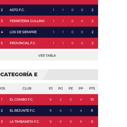
2
ASTO F.C.
1
1
0
0
2
3
FERRETERIA GULLINO
1
1
0
0
2
4
LOS DE SIEMPRE
1
1
0
0
2
5
PROVINCIAL F.C.
1
1
0
0
2
VER TABLA
CATEGORÍA E
POS
CLUB
PJ
PG
PE
PP
PTS
1
EL COMBO F.C.
9
5
0
4
10
2
EL REJUNTE F.C.
9
4
1
4
9
3
LA TIMBANETA F.C.
9
0
0
9
0