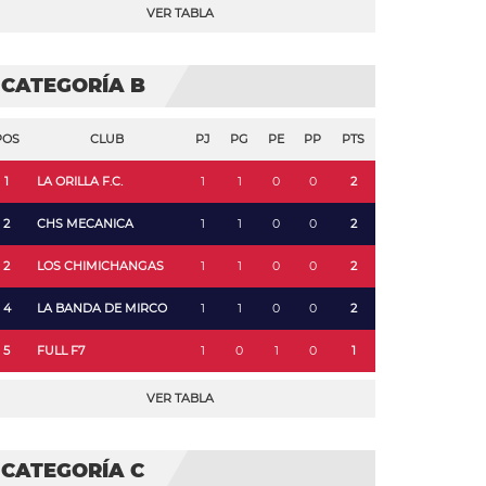
VER TABLA
CATEGORÍA B
POS
CLUB
PJ
PG
PE
PP
PTS
1
LA ORILLA F.C.
1
1
0
0
2
2
CHS MECANICA
1
1
0
0
2
2
LOS CHIMICHANGAS
1
1
0
0
2
4
LA BANDA DE MIRCO
1
1
0
0
2
5
FULL F7
1
0
1
0
1
VER TABLA
CATEGORÍA C