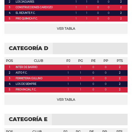
2
LOS JAGUARES
1
1
0
0
2
3
CONSTRUCCIONES CARDOZO
1
1
0
0
2
4
EL REJUNTE F.C.
1
1
0
0
2
5
PRO QUIMICA F.C.
1
1
0
0
2
VER TABLA
CATEGORÍA D
POS
CLUB
PJ
PG
PE
PP
PTS
1
INTER DE BARRIO
1
1
0
0
2
2
ASTO F.C.
1
1
0
0
2
3
FERRETERIA GULLINO
1
1
0
0
2
4
LOS DE SIEMPRE
1
1
0
0
2
5
PROVINCIAL F.C.
1
1
0
0
2
VER TABLA
CATEGORÍA E
POS
CLUB
PJ
PG
PE
PP
PTS