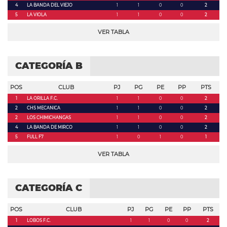
4
LA BANDA DEL VIEJO
1
1
0
0
2
5
LA VIOLA
1
1
0
0
2
VER TABLA
CATEGORÍA B
POS
CLUB
PJ
PG
PE
PP
PTS
1
LA ORILLA F.C.
1
1
0
0
2
2
CHS MECANICA
1
1
0
0
2
2
LOS CHIMICHANGAS
1
1
0
0
2
4
LA BANDA DE MIRCO
1
1
0
0
2
5
FULL F7
1
0
1
0
1
VER TABLA
CATEGORÍA C
POS
CLUB
PJ
PG
PE
PP
PTS
1
LOBOS F.C.
1
1
0
0
2