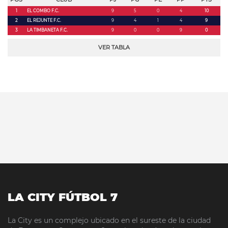
1
EL COMBO F.C.
9
5
0
4
10
2
EL REJUNTE F.C.
9
4
1
4
9
3
LA TIMBANETA F.C.
9
0
0
9
0
VER TABLA
LA CITY FÚTBOL 7
La City es un complejo ubicado en el sureste de la ciudad