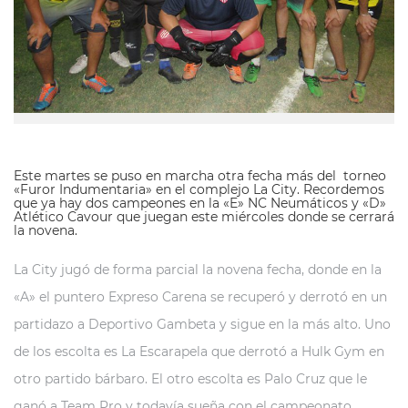
Este martes se puso en marcha otra fecha más del torneo
«Furor Indumentaria» en el complejo La City. Recordemos
que ya hay dos campeones en la «E» NC Neumáticos y «D»
Atlético Cavour que juegan este miércoles donde se cerrará
la novena.
La City jugó de forma parcial la novena fecha, donde en la
«A» el puntero Expreso Carena se recuperó y derrotó en un
partidazo a Deportivo Gambeta y sigue en la más alto. Uno
de los escolta es La Escarapela que derrotó a Hulk Gym en
otro partido bárbaro. El otro escolta es Palo Cruz que le
ganó a Team Pro y todavía sueña con el campeonato.