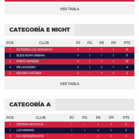
VER TABLA
CATEGORÍA E NIGHT
POS
CLUB
PJ
PG
PE
PP
PTS
1
ROTISERIA LOS HERMANOS
9
7
0
2
14
2
BLESS ROPA URBANA
9
5
1
3
11
3
PUNTO IMPRESO
9
5
0
4
10
4
RB LAVADERO
9
2
0
7
4
5
ISIDORO CAFÉ BAR
9
1
0
8
2
VER TABLA
CATEGORÍA A
POS
CLUB
PJ
PG
PE
PP
PTS
1
DEFENSA INJUSTICIA
1
1
0
0
2
1
LOS MINIONS
1
1
0
0
2
3
D.E. REFRIGERACION
1
1
0
0
2