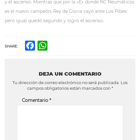
y el ascenso. Mientras que por la «E» donde NC Neumáticos
es el nuevo campeón, Rey de Gloria cayó ante Los Pibes
pero igual quedó segundo y logró el ascenso.
Facebook
WhatsApp
SHARE:
DEJA UN COMENTARIO
Tu dirección de correo electrónico no será publicada.
Los
campos obligatorios están marcados con
*
Comentario
*