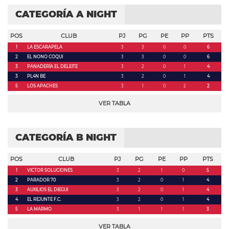
CATEGORÍA A NIGHT
POS
CLUB
PJ
PG
PE
PP
PTS
1
LA ESCARAPELA
3
3
0
0
6
2
EL NONO COQUI
3
3
0
0
6
3
PANADERÍA EL DELEITE
3
2
0
1
4
3
PL4N BE
3
2
0
1
4
5
LOS APACHES
3
1
0
2
2
VER TABLA
CATEGORÍA B NIGHT
POS
CLUB
PJ
PG
PE
PP
PTS
1
VICTOR SOLUCIONES
3
2
1
0
5
2
PARADOR 70
3
2
0
1
4
3
AUXILIOS EL DIEGUI
3
2
0
1
4
4
EL REJUNTE F.C.
3
2
0
1
4
5
LA MARMO
3
1
1
1
3
VER TABLA