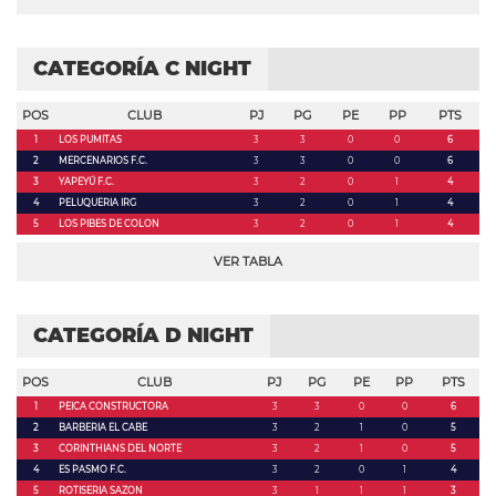
CATEGORÍA C NIGHT
POS
CLUB
PJ
PG
PE
PP
PTS
1
LOS PUMITAS
3
3
0
0
6
2
MERCENARIOS F.C.
3
3
0
0
6
3
YAPEYÚ F.C.
3
2
0
1
4
4
PELUQUERIA IRG
3
2
0
1
4
5
LOS PIBES DE COLON
3
2
0
1
4
VER TABLA
CATEGORÍA D NIGHT
POS
CLUB
PJ
PG
PE
PP
PTS
1
PEICA CONSTRUCTORA
3
3
0
0
6
2
BARBERIA EL CABE
3
2
1
0
5
3
CORINTHIANS DEL NORTE
3
2
1
0
5
4
ES PASMO F.C.
3
2
0
1
4
5
ROTISERIA SAZON
3
1
1
1
3