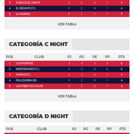
3
AUXILIOS EL DIEGUI
3
2
0
1
4
4
EL REJUNTE F.C.
3
2
0
1
4
5
LA MARMO
3
1
1
1
3
VER TABLA
CATEGORÍA C NIGHT
POS
CLUB
PJ
PG
PE
PP
PTS
1
LOS PUMITAS
3
3
0
0
6
2
MERCENARIOS F.C.
3
3
0
0
6
3
YAPEYÚ F.C.
3
2
0
1
4
4
PELUQUERIA IRG
3
2
0
1
4
5
LOS PIBES DE COLON
3
2
0
1
4
VER TABLA
CATEGORÍA D NIGHT
POS
CLUB
PJ
PG
PE
PP
PTS