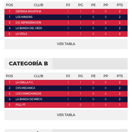
POS
CLUB
PJ
PG
PE
PP
PTS
1
DEFENSA INJUSTICIA
1
1
0
0
2
1
LOS MINIONS
1
1
0
0
2
3
D.E. REFRIGERACION
1
1
0
0
2
4
LA BANDA DEL VIEJO
1
1
0
0
2
5
LA VIOLA
1
1
0
0
2
VER TABLA
CATEGORÍA B
POS
CLUB
PJ
PG
PE
PP
PTS
1
LA ORILLA F.C.
1
1
0
0
2
2
CHS MECANICA
1
1
0
0
2
2
LOS CHIMICHANGAS
1
1
0
0
2
4
LA BANDA DE MIRCO
1
1
0
0
2
5
FULL F7
1
0
1
0
1
VER TABLA