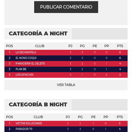
CATEGORÍA A NIGHT
POS
CLUB
PJ
PG
PE
PP
PTS
1
LA ESCARAPELA
3
3
0
0
6
2
EL NONO COQUI
3
3
0
0
6
3
PANADERÍA EL DELEITE
3
2
0
1
4
3
PL4N BE
3
2
0
1
4
5
LOS APACHES
3
1
0
2
2
VER TABLA
CATEGORÍA B NIGHT
POS
CLUB
PJ
PG
PE
PP
PTS
1
VICTOR SOLUCIONES
3
2
1
0
5
2
PARADOR 70
3
2
0
1
4