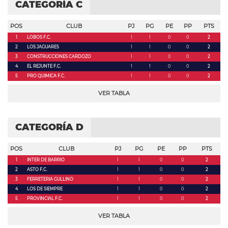
CATEGORÍA C
POS
CLUB
PJ
PG
PE
PP
PTS
1
LOBOS F.C.
1
1
0
0
2
2
LOS JAGUARES
1
1
0
0
2
3
CONSTRUCCIONES CARDOZO
1
1
0
0
2
4
EL REJUNTE F.C.
1
1
0
0
2
5
PRO QUIMICA F.C.
1
1
0
0
2
VER TABLA
CATEGORÍA D
POS
CLUB
PJ
PG
PE
PP
PTS
1
INTER DE BARRIO
1
1
0
0
2
2
ASTO F.C.
1
1
0
0
2
3
FERRETERIA GULLINO
1
1
0
0
2
4
LOS DE SIEMPRE
1
1
0
0
2
5
PROVINCIAL F.C.
1
1
0
0
2
VER TABLA