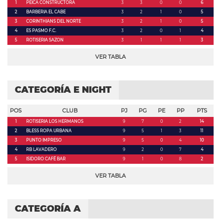
1
PEICA CONSTRUCTORA
3
3
0
0
6
2
BARBERIA EL CABE
3
2
1
0
5
3
CORINTHIANS DEL NORTE
3
2
1
0
5
4
ES PASMO F.C.
3
2
0
1
4
5
ROTISERIA SAZON
3
1
1
1
3
VER TABLA
CATEGORÍA E NIGHT
POS
CLUB
PJ
PG
PE
PP
PTS
1
ROTISERIA LOS HERMANOS
9
7
0
2
14
2
BLESS ROPA URBANA
9
5
1
3
11
3
PUNTO IMPRESO
9
5
0
4
10
4
RB LAVADERO
9
2
0
7
4
5
ISIDORO CAFÉ BAR
9
1
0
8
2
VER TABLA
CATEGORÍA A