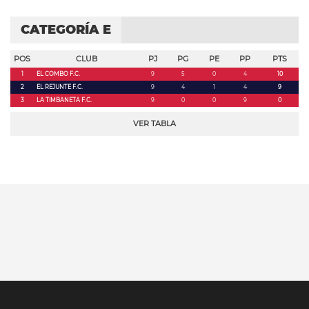
CATEGORÍA E
POS
CLUB
PJ
PG
PE
PP
PTS
1
EL COMBO F.C.
9
5
0
4
10
2
EL REJUNTE F.C.
9
4
1
4
9
3
LA TIMBANETA F.C.
9
0
0
9
0
VER TABLA