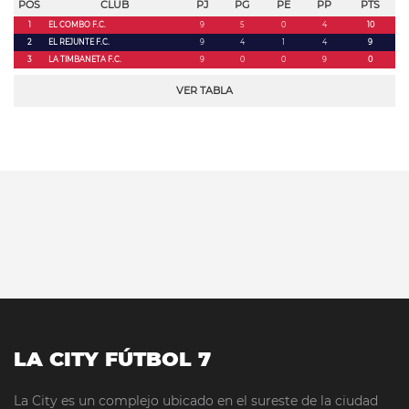
POS
CLUB
PJ
PG
PE
PP
PTS
1
EL COMBO F.C.
9
5
0
4
10
2
EL REJUNTE F.C.
9
4
1
4
9
3
LA TIMBANETA F.C.
9
0
0
9
0
VER TABLA
LA CITY FÚTBOL 7
La City es un complejo ubicado en el sureste de la ciudad