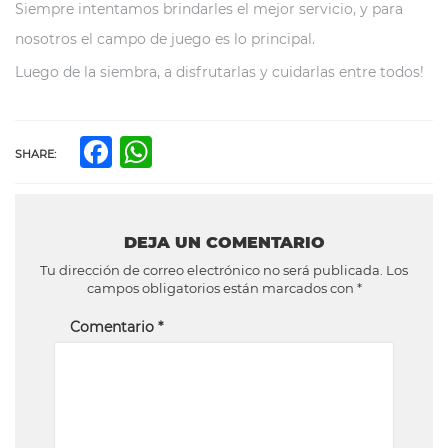
Siempre intentamos brindarles el mejor servicio, y para
nosotros el campo de juego es lo principal.
Luego de la siembra, a disfrutarlas y cuidarlas entre todos!
Facebook
WhatsApp
SHARE:
DEJA UN COMENTARIO
Tu dirección de correo electrónico no será publicada.
Los
campos obligatorios están marcados con
*
Comentario
*