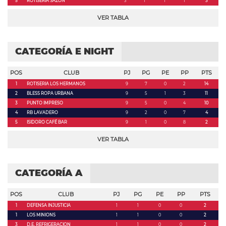
5
ROTISERIA SAZON
3
1
1
1
3
VER TABLA
CATEGORÍA E NIGHT
POS
CLUB
PJ
PG
PE
PP
PTS
1
ROTISERIA LOS HERMANOS
9
7
0
2
14
2
BLESS ROPA URBANA
9
5
1
3
11
3
PUNTO IMPRESO
9
5
0
4
10
4
RB LAVADERO
9
2
0
7
4
5
ISIDORO CAFÉ BAR
9
1
0
8
2
VER TABLA
CATEGORÍA A
POS
CLUB
PJ
PG
PE
PP
PTS
1
DEFENSA INJUSTICIA
1
1
0
0
2
1
LOS MINIONS
1
1
0
0
2
3
D.E. REFRIGERACION
1
1
0
0
2