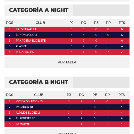
CATEGORÍA A NIGHT
POS
CLUB
PJ
PG
PE
PP
PTS
1
LA ESCARAPELA
3
3
0
0
6
2
EL NONO COQUI
3
3
0
0
6
3
PANADERÍA EL DELEITE
3
2
0
1
4
3
PL4N BE
3
2
0
1
4
5
LOS APACHES
3
1
0
2
2
VER TABLA
CATEGORÍA B NIGHT
POS
CLUB
PJ
PG
PE
PP
PTS
1
VICTOR SOLUCIONES
3
2
1
0
5
2
PARADOR 70
3
2
0
1
4
3
AUXILIOS EL DIEGUI
3
2
0
1
4
4
EL REJUNTE F.C.
3
2
0
1
4
5
LA MARMO
3
1
1
1
3