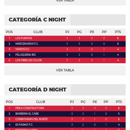
VER TABLA
CATEGORÍA C NIGHT
POS
CLUB
PJ
PG
PE
PP
PTS
1
LOS PUMITAS
3
3
0
0
6
2
MERCENARIOS F.C.
3
3
0
0
6
3
YAPEYÚ F.C.
3
2
0
1
4
4
PELUQUERIA IRG
3
2
0
1
4
5
LOS PIBES DE COLON
3
2
0
1
4
VER TABLA
CATEGORÍA D NIGHT
POS
CLUB
PJ
PG
PE
PP
PTS
1
PEICA CONSTRUCTORA
3
3
0
0
6
2
BARBERIA EL CABE
3
2
1
0
5
3
CORINTHIANS DEL NORTE
3
2
1
0
5
4
ES PASMO F.C.
3
2
0
1
4