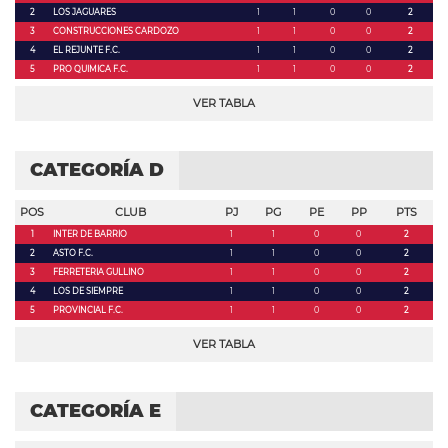
2
LOS JAGUARES
1
1
0
0
2
3
CONSTRUCCIONES CARDOZO
1
1
0
0
2
4
EL REJUNTE F.C.
1
1
0
0
2
5
PRO QUIMICA F.C.
1
1
0
0
2
VER TABLA
CATEGORÍA D
POS
CLUB
PJ
PG
PE
PP
PTS
1
INTER DE BARRIO
1
1
0
0
2
2
ASTO F.C.
1
1
0
0
2
3
FERRETERIA GULLINO
1
1
0
0
2
4
LOS DE SIEMPRE
1
1
0
0
2
5
PROVINCIAL F.C.
1
1
0
0
2
VER TABLA
CATEGORÍA E