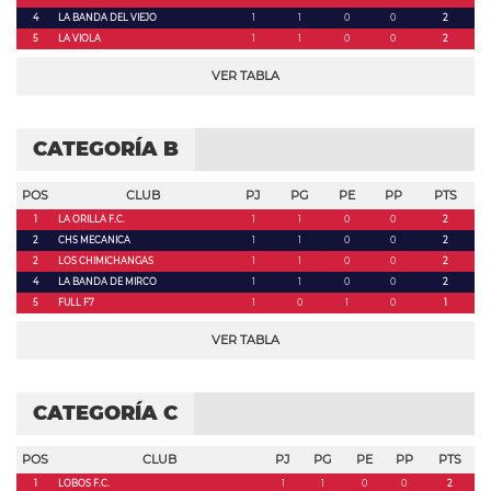
4
LA BANDA DEL VIEJO
1
1
0
0
2
5
LA VIOLA
1
1
0
0
2
VER TABLA
CATEGORÍA B
POS
CLUB
PJ
PG
PE
PP
PTS
1
LA ORILLA F.C.
1
1
0
0
2
2
CHS MECANICA
1
1
0
0
2
2
LOS CHIMICHANGAS
1
1
0
0
2
4
LA BANDA DE MIRCO
1
1
0
0
2
5
FULL F7
1
0
1
0
1
VER TABLA
CATEGORÍA C
POS
CLUB
PJ
PG
PE
PP
PTS
1
LOBOS F.C.
1
1
0
0
2