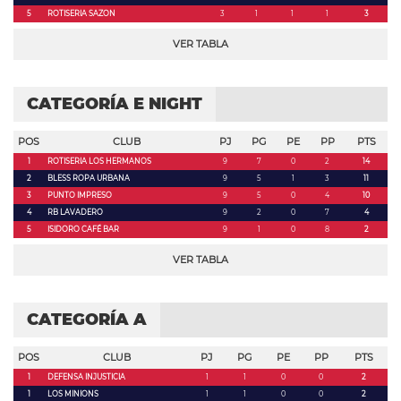
5
ROTISERIA SAZON
3
1
1
1
3
VER TABLA
CATEGORÍA E NIGHT
POS
CLUB
PJ
PG
PE
PP
PTS
1
ROTISERIA LOS HERMANOS
9
7
0
2
14
2
BLESS ROPA URBANA
9
5
1
3
11
3
PUNTO IMPRESO
9
5
0
4
10
4
RB LAVADERO
9
2
0
7
4
5
ISIDORO CAFÉ BAR
9
1
0
8
2
VER TABLA
CATEGORÍA A
POS
CLUB
PJ
PG
PE
PP
PTS
1
DEFENSA INJUSTICIA
1
1
0
0
2
1
LOS MINIONS
1
1
0
0
2