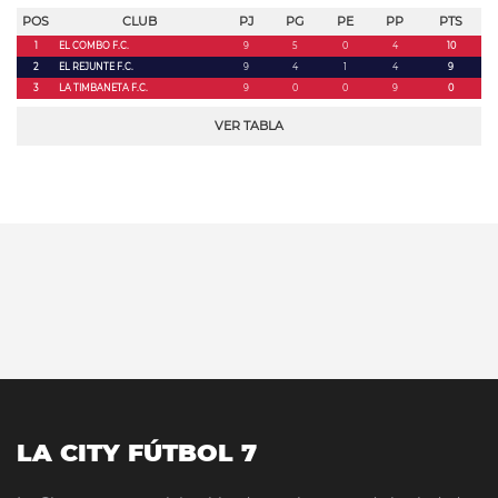
POS
CLUB
PJ
PG
PE
PP
PTS
1
EL COMBO F.C.
9
5
0
4
10
2
EL REJUNTE F.C.
9
4
1
4
9
3
LA TIMBANETA F.C.
9
0
0
9
0
VER TABLA
LA CITY FÚTBOL 7