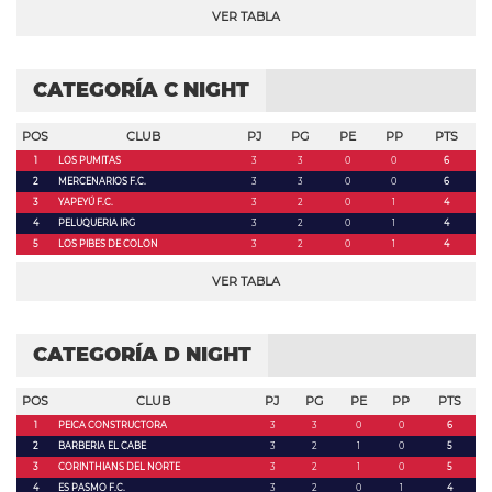
VER TABLA
CATEGORÍA C NIGHT
POS
CLUB
PJ
PG
PE
PP
PTS
1
LOS PUMITAS
3
3
0
0
6
2
MERCENARIOS F.C.
3
3
0
0
6
3
YAPEYÚ F.C.
3
2
0
1
4
4
PELUQUERIA IRG
3
2
0
1
4
5
LOS PIBES DE COLON
3
2
0
1
4
VER TABLA
CATEGORÍA D NIGHT
POS
CLUB
PJ
PG
PE
PP
PTS
1
PEICA CONSTRUCTORA
3
3
0
0
6
2
BARBERIA EL CABE
3
2
1
0
5
3
CORINTHIANS DEL NORTE
3
2
1
0
5
4
ES PASMO F.C.
3
2
0
1
4