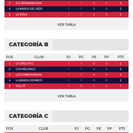
3
D.E. REFRIGERACION
1
1
0
0
2
4
LA BANDA DEL VIEJO
1
1
0
0
2
5
LA VIOLA
1
1
0
0
2
VER TABLA
CATEGORÍA B
POS
CLUB
PJ
PG
PE
PP
PTS
1
LA ORILLA F.C.
1
1
0
0
2
2
CHS MECANICA
1
1
0
0
2
2
LOS CHIMICHANGAS
1
1
0
0
2
4
LA BANDA DE MIRCO
1
1
0
0
2
5
FULL F7
1
0
1
0
1
VER TABLA
CATEGORÍA C
POS
CLUB
PJ
PG
PE
PP
PTS