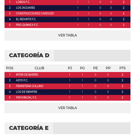
1
LOBOS F.C.
1
1
0
0
2
2
LOS JAGUARES
1
1
0
0
2
3
CONSTRUCCIONES CARDOZO
1
1
0
0
2
4
EL REJUNTE F.C.
1
1
0
0
2
5
PRO QUIMICA F.C.
1
1
0
0
2
VER TABLA
CATEGORÍA D
POS
CLUB
PJ
PG
PE
PP
PTS
1
INTER DE BARRIO
1
1
0
0
2
2
ASTO F.C.
1
1
0
0
2
3
FERRETERIA GULLINO
1
1
0
0
2
4
LOS DE SIEMPRE
1
1
0
0
2
5
PROVINCIAL F.C.
1
1
0
0
2
VER TABLA
CATEGORÍA E