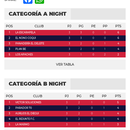
CATEGORÍA A NIGHT
POS
CLUB
PJ
PG
PE
PP
PTS
1
LA ESCARAPELA
3
3
0
0
6
2
EL NONO COQUI
3
3
0
0
6
3
PANADERÍA EL DELEITE
3
2
0
1
4
3
PL4N BE
3
2
0
1
4
5
LOS APACHES
3
1
0
2
2
VER TABLA
CATEGORÍA B NIGHT
POS
CLUB
PJ
PG
PE
PP
PTS
1
VICTOR SOLUCIONES
3
2
1
0
5
2
PARADOR 70
3
2
0
1
4
3
AUXILIOS EL DIEGUI
3
2
0
1
4
4
EL REJUNTE F.C.
3
2
0
1
4
5
LA MARMO
3
1
1
1
3