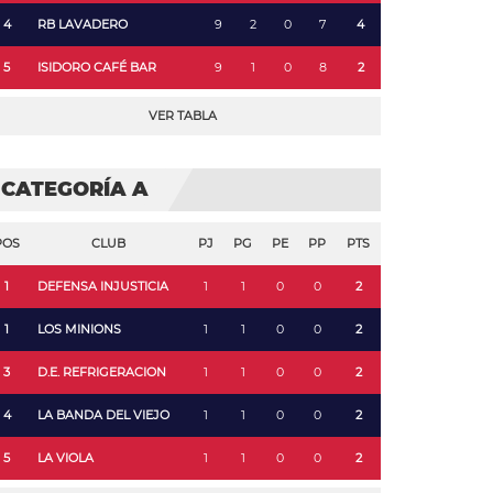
4
RB LAVADERO
9
2
0
7
4
5
ISIDORO CAFÉ BAR
9
1
0
8
2
VER TABLA
CATEGORÍA A
POS
CLUB
PJ
PG
PE
PP
PTS
1
DEFENSA INJUSTICIA
1
1
0
0
2
1
LOS MINIONS
1
1
0
0
2
3
D.E. REFRIGERACION
1
1
0
0
2
4
LA BANDA DEL VIEJO
1
1
0
0
2
5
LA VIOLA
1
1
0
0
2