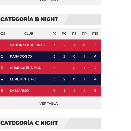
CATEGORÍA B NIGHT
POS
CLUB
PJ
PG
PE
PP
PTS
1
VICTOR SOLUCIONES
3
2
1
0
5
2
PARADOR 70
3
2
0
1
4
3
AUXILIOS EL DIEGUI
3
2
0
1
4
4
EL REJUNTE F.C.
3
2
0
1
4
5
LA MARMO
3
1
1
1
3
VER TABLA
CATEGORÍA C NIGHT