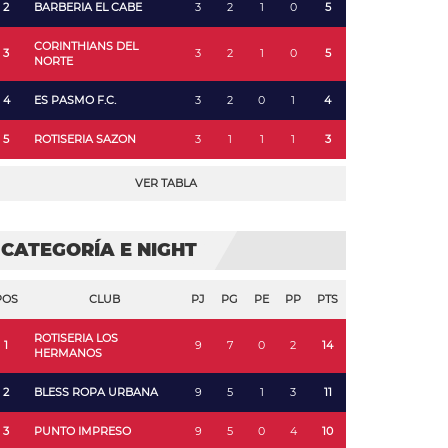
2
BARBERIA EL CABE
3
2
1
0
5
CORINTHIANS DEL
3
3
2
1
0
5
NORTE
4
ES PASMO F.C.
3
2
0
1
4
5
ROTISERIA SAZON
3
1
1
1
3
VER TABLA
CATEGORÍA E NIGHT
POS
CLUB
PJ
PG
PE
PP
PTS
ROTISERIA LOS
1
9
7
0
2
14
HERMANOS
2
BLESS ROPA URBANA
9
5
1
3
11
3
PUNTO IMPRESO
9
5
0
4
10