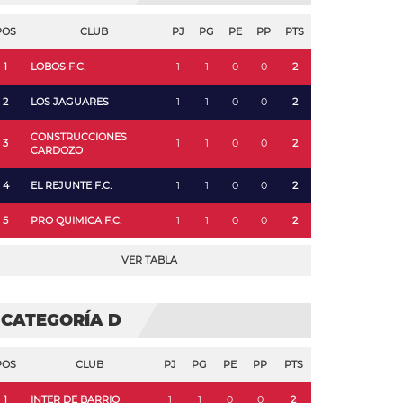
POS
CLUB
PJ
PG
PE
PP
PTS
1
LOBOS F.C.
1
1
0
0
2
2
LOS JAGUARES
1
1
0
0
2
CONSTRUCCIONES
3
1
1
0
0
2
CARDOZO
4
EL REJUNTE F.C.
1
1
0
0
2
5
PRO QUIMICA F.C.
1
1
0
0
2
VER TABLA
CATEGORÍA D
POS
CLUB
PJ
PG
PE
PP
PTS
1
INTER DE BARRIO
1
1
0
0
2