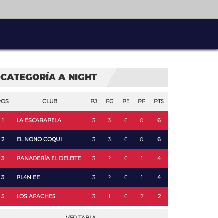
CATEGORÍA A NIGHT
POS
CLUB
PJ
PG
PE
PP
PTS
1
LA ESCARAPELA
3
3
0
0
6
2
EL NONO COQUI
3
3
0
0
6
3
PANADERÍA EL DELEITE
3
2
0
1
4
3
PL4N BE
3
2
0
1
4
5
LOS APACHES
3
1
0
2
2
VER TABLA