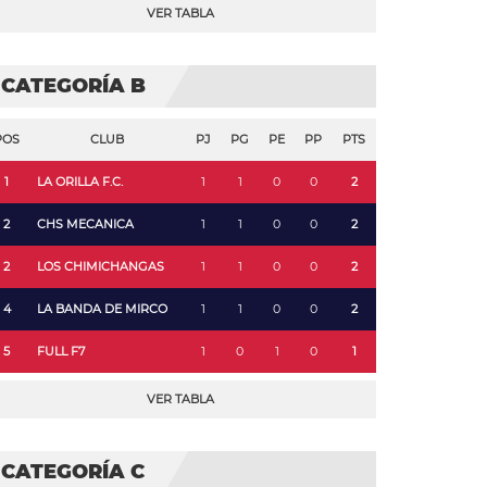
VER TABLA
CATEGORÍA B
POS
CLUB
PJ
PG
PE
PP
PTS
1
LA ORILLA F.C.
1
1
0
0
2
2
CHS MECANICA
1
1
0
0
2
2
LOS CHIMICHANGAS
1
1
0
0
2
4
LA BANDA DE MIRCO
1
1
0
0
2
5
FULL F7
1
0
1
0
1
VER TABLA
CATEGORÍA C