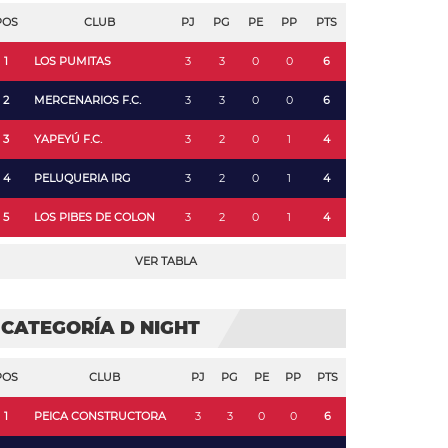
POS
CLUB
PJ
PG
PE
PP
PTS
1
LOS PUMITAS
3
3
0
0
6
2
MERCENARIOS F.C.
3
3
0
0
6
3
YAPEYÚ F.C.
3
2
0
1
4
4
PELUQUERIA IRG
3
2
0
1
4
5
LOS PIBES DE COLON
3
2
0
1
4
VER TABLA
CATEGORÍA D NIGHT
POS
CLUB
PJ
PG
PE
PP
PTS
1
PEICA CONSTRUCTORA
3
3
0
0
6