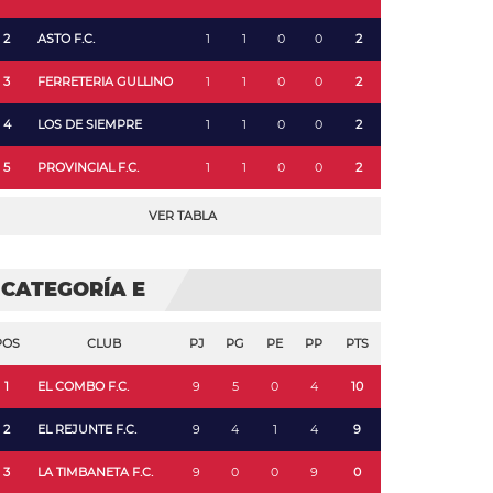
2
ASTO F.C.
1
1
0
0
2
3
FERRETERIA GULLINO
1
1
0
0
2
4
LOS DE SIEMPRE
1
1
0
0
2
5
PROVINCIAL F.C.
1
1
0
0
2
VER TABLA
CATEGORÍA E
POS
CLUB
PJ
PG
PE
PP
PTS
1
EL COMBO F.C.
9
5
0
4
10
2
EL REJUNTE F.C.
9
4
1
4
9
3
LA TIMBANETA F.C.
9
0
0
9
0