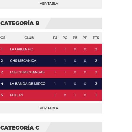
VER TABLA
CATEGORÍA B
POS
CLUB
PJ
PG
PE
PP
PTS
1
LA ORILLA F.C.
1
1
0
0
2
2
CHS MECANICA
1
1
0
0
2
2
LOS CHIMICHANGAS
1
1
0
0
2
4
LA BANDA DE MIRCO
1
1
0
0
2
5
FULL F7
1
0
1
0
1
VER TABLA
CATEGORÍA C