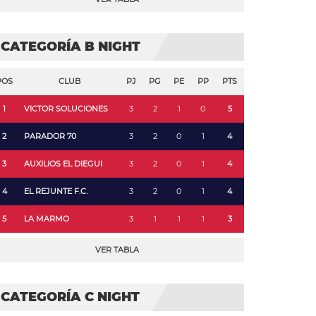
CATEGORÍA B NIGHT
POS
CLUB
PJ
PG
PE
PP
PTS
1
VICTOR SOLUCIONES
3
2
1
0
5
2
PARADOR 70
3
2
0
1
4
3
AUXILIOS EL DIEGUI
3
2
0
1
4
4
EL REJUNTE F.C.
3
2
0
1
4
5
LA MARMO
3
1
1
1
3
VER TABLA
CATEGORÍA C NIGHT