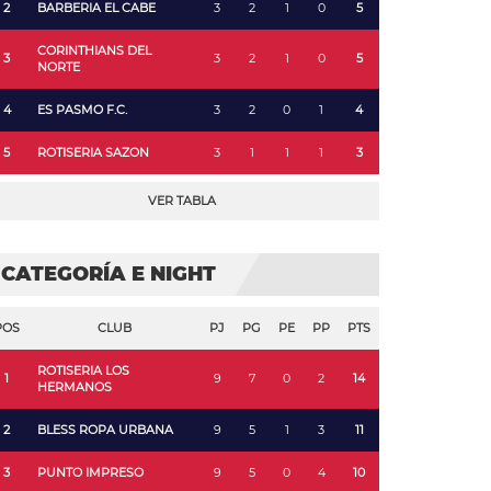
2
BARBERIA EL CABE
3
2
1
0
5
CORINTHIANS DEL
3
3
2
1
0
5
NORTE
4
ES PASMO F.C.
3
2
0
1
4
5
ROTISERIA SAZON
3
1
1
1
3
VER TABLA
CATEGORÍA E NIGHT
POS
CLUB
PJ
PG
PE
PP
PTS
ROTISERIA LOS
1
9
7
0
2
14
HERMANOS
2
BLESS ROPA URBANA
9
5
1
3
11
3
PUNTO IMPRESO
9
5
0
4
10