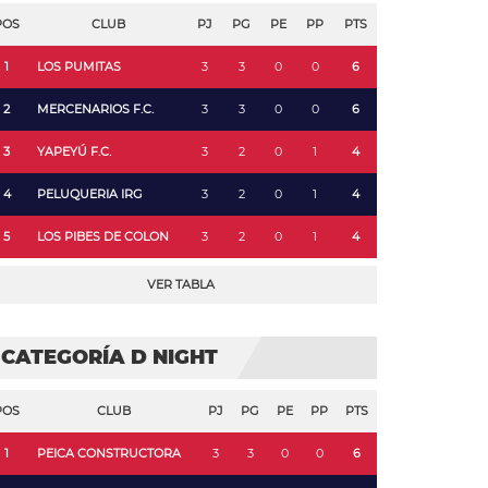
POS
CLUB
PJ
PG
PE
PP
PTS
1
LOS PUMITAS
3
3
0
0
6
2
MERCENARIOS F.C.
3
3
0
0
6
3
YAPEYÚ F.C.
3
2
0
1
4
4
PELUQUERIA IRG
3
2
0
1
4
5
LOS PIBES DE COLON
3
2
0
1
4
VER TABLA
CATEGORÍA D NIGHT
POS
CLUB
PJ
PG
PE
PP
PTS
1
PEICA CONSTRUCTORA
3
3
0
0
6