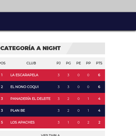
CATEGORÍA A NIGHT
POS
CLUB
PJ
PG
PE
PP
PTS
1
LA ESCARAPELA
3
3
0
0
6
2
EL NONO COQUI
3
3
0
0
6
3
PANADERÍA EL DELEITE
3
2
0
1
4
3
PL4N BE
3
2
0
1
4
5
LOS APACHES
3
1
0
2
2
VER TABLA