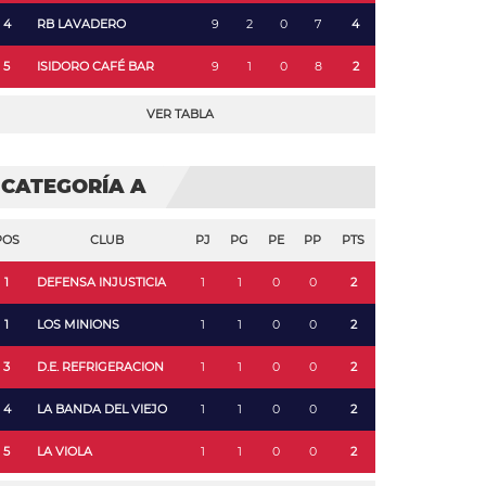
4
RB LAVADERO
9
2
0
7
4
5
ISIDORO CAFÉ BAR
9
1
0
8
2
VER TABLA
CATEGORÍA A
POS
CLUB
PJ
PG
PE
PP
PTS
1
DEFENSA INJUSTICIA
1
1
0
0
2
1
LOS MINIONS
1
1
0
0
2
3
D.E. REFRIGERACION
1
1
0
0
2
4
LA BANDA DEL VIEJO
1
1
0
0
2
5
LA VIOLA
1
1
0
0
2