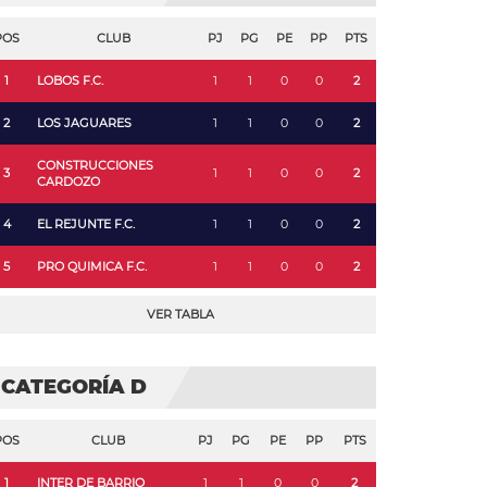
POS
CLUB
PJ
PG
PE
PP
PTS
1
LOBOS F.C.
1
1
0
0
2
2
LOS JAGUARES
1
1
0
0
2
CONSTRUCCIONES
3
1
1
0
0
2
CARDOZO
4
EL REJUNTE F.C.
1
1
0
0
2
5
PRO QUIMICA F.C.
1
1
0
0
2
VER TABLA
CATEGORÍA D
POS
CLUB
PJ
PG
PE
PP
PTS
1
INTER DE BARRIO
1
1
0
0
2