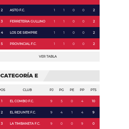
2
ASTO F.C.
1
1
0
0
2
3
FERRETERIA GULLINO
1
1
0
0
2
4
LOS DE SIEMPRE
1
1
0
0
2
5
PROVINCIAL F.C.
1
1
0
0
2
VER TABLA
CATEGORÍA E
POS
CLUB
PJ
PG
PE
PP
PTS
1
EL COMBO F.C.
9
5
0
4
10
2
EL REJUNTE F.C.
9
4
1
4
9
3
LA TIMBANETA F.C.
9
0
0
9
0