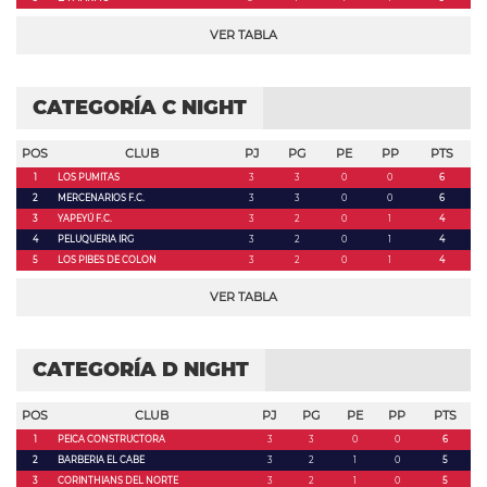
VER TABLA
CATEGORÍA C NIGHT
POS
CLUB
PJ
PG
PE
PP
PTS
1
LOS PUMITAS
3
3
0
0
6
2
MERCENARIOS F.C.
3
3
0
0
6
3
YAPEYÚ F.C.
3
2
0
1
4
4
PELUQUERIA IRG
3
2
0
1
4
5
LOS PIBES DE COLON
3
2
0
1
4
VER TABLA
CATEGORÍA D NIGHT
POS
CLUB
PJ
PG
PE
PP
PTS
1
PEICA CONSTRUCTORA
3
3
0
0
6
2
BARBERIA EL CABE
3
2
1
0
5
3
CORINTHIANS DEL NORTE
3
2
1
0
5