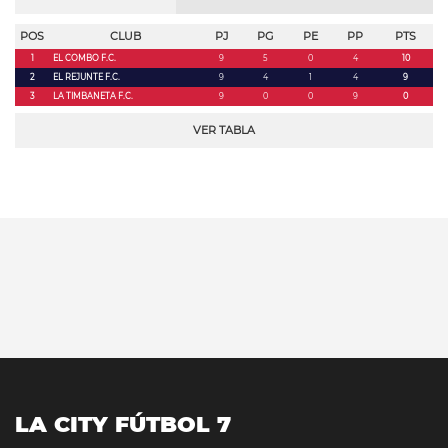
POS
CLUB
PJ
PG
PE
PP
PTS
1
EL COMBO F.C.
9
5
0
4
10
2
EL REJUNTE F.C.
9
4
1
4
9
3
LA TIMBANETA F.C.
9
0
0
9
0
VER TABLA
LA CITY FÚTBOL 7