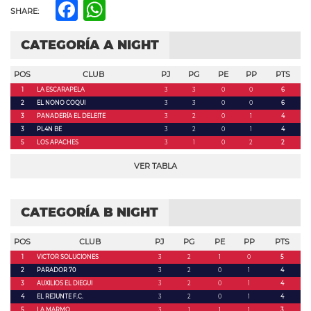
Facebook
WhatsApp
SHARE:
CATEGORÍA A NIGHT
POS
CLUB
PJ
PG
PE
PP
PTS
1
LA ESCARAPELA
3
3
0
0
6
2
EL NONO COQUI
3
3
0
0
6
3
PANADERÍA EL DELEITE
3
2
0
1
4
3
PL4N BE
3
2
0
1
4
5
LOS APACHES
3
1
0
2
2
VER TABLA
CATEGORÍA B NIGHT
POS
CLUB
PJ
PG
PE
PP
PTS
1
VICTOR SOLUCIONES
3
2
1
0
5
2
PARADOR 70
3
2
0
1
4
3
AUXILIOS EL DIEGUI
3
2
0
1
4
4
EL REJUNTE F.C.
3
2
0
1
4
5
LA MARMO
3
1
1
1
3