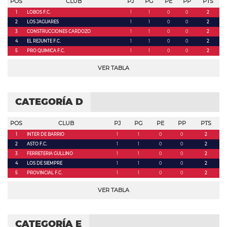
POS
CLUB
PJ
PG
PE
PP
PTS
1
LOBOS F.C.
1
1
0
0
2
2
LOS JAGUARES
1
1
0
0
2
3
CONSTRUCCIONES CARDOZO
1
1
0
0
2
4
EL REJUNTE F.C.
1
1
0
0
2
5
PRO QUIMICA F.C.
1
1
0
0
2
VER TABLA
CATEGORÍA D
POS
CLUB
PJ
PG
PE
PP
PTS
1
INTER DE BARRIO
1
1
0
0
2
2
ASTO F.C.
1
1
0
0
2
3
FERRETERIA GULLINO
1
1
0
0
2
4
LOS DE SIEMPRE
1
1
0
0
2
5
PROVINCIAL F.C.
1
1
0
0
2
VER TABLA
CATEGORÍA E