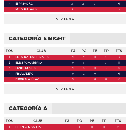
4
ES PASMO F.C.
3
2
0
1
4
5
ROTISERIA SAZON
3
1
1
1
3
VER TABLA
CATEGORÍA E NIGHT
POS
CLUB
PJ
PG
PE
PP
PTS
1
ROTISERIA LOS HERMANOS
9
7
0
2
14
2
BLESS ROPA URBANA
9
5
1
3
11
3
PUNTO IMPRESO
9
5
0
4
10
4
RB LAVADERO
9
2
0
7
4
5
ISIDORO CAFÉ BAR
9
1
0
8
2
VER TABLA
CATEGORÍA A
POS
CLUB
PJ
PG
PE
PP
PTS
1
DEFENSA INJUSTICIA
1
1
0
0
2