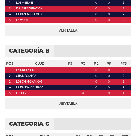
1
LOS MINIONS
1
1
0
0
2
3
D.E. REFRIGERACION
1
1
0
0
2
4
LA BANDA DEL VIEJO
1
1
0
0
2
5
LA VIOLA
1
1
0
0
2
VER TABLA
CATEGORÍA B
POS
CLUB
PJ
PG
PE
PP
PTS
1
LA ORILLA F.C.
1
1
0
0
2
2
CHS MECANICA
1
1
0
0
2
2
LOS CHIMICHANGAS
1
1
0
0
2
4
LA BANDA DE MIRCO
1
1
0
0
2
5
FULL F7
1
0
1
0
1
VER TABLA
CATEGORÍA C