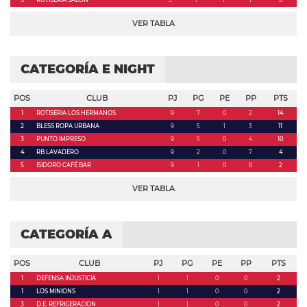
5
ROTISERIA SAZON
3
1
1
1
3
VER TABLA
CATEGORÍA E NIGHT
POS
CLUB
PJ
PG
PE
PP
PTS
1
ROTISERIA LOS HERMANOS
9
7
0
2
14
2
BLESS ROPA URBANA
9
5
1
3
11
3
PUNTO IMPRESO
9
5
0
4
10
4
RB LAVADERO
9
2
0
7
4
5
ISIDORO CAFÉ BAR
9
1
0
8
2
VER TABLA
CATEGORÍA A
POS
CLUB
PJ
PG
PE
PP
PTS
1
DEFENSA INJUSTICIA
1
1
0
0
2
1
LOS MINIONS
1
1
0
0
2
3
D.E. REFRIGERACION
1
1
0
0
2