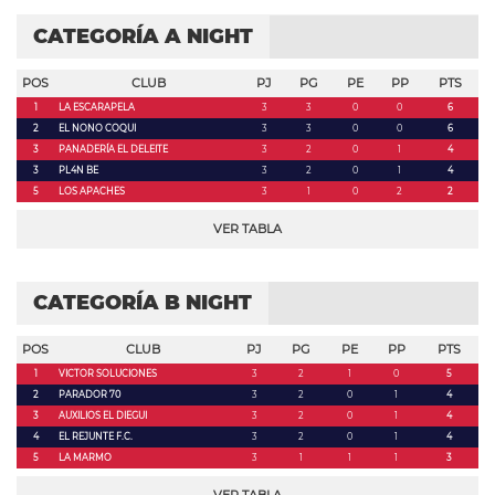
CATEGORÍA A NIGHT
POS
CLUB
PJ
PG
PE
PP
PTS
1
LA ESCARAPELA
3
3
0
0
6
2
EL NONO COQUI
3
3
0
0
6
3
PANADERÍA EL DELEITE
3
2
0
1
4
3
PL4N BE
3
2
0
1
4
5
LOS APACHES
3
1
0
2
2
VER TABLA
CATEGORÍA B NIGHT
POS
CLUB
PJ
PG
PE
PP
PTS
1
VICTOR SOLUCIONES
3
2
1
0
5
2
PARADOR 70
3
2
0
1
4
3
AUXILIOS EL DIEGUI
3
2
0
1
4
4
EL REJUNTE F.C.
3
2
0
1
4
5
LA MARMO
3
1
1
1
3