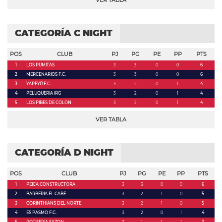
VER TABLA
CATEGORÍA C NIGHT
POS
CLUB
PJ
PG
PE
PP
PTS
1
LOS PUMITAS
3
3
0
0
6
2
MERCENARIOS F.C.
3
3
0
0
6
3
YAPEYÚ F.C.
3
2
0
1
4
4
PELUQUERIA IRG
3
2
0
1
4
5
LOS PIBES DE COLON
3
2
0
1
4
VER TABLA
CATEGORÍA D NIGHT
POS
CLUB
PJ
PG
PE
PP
PTS
1
PEICA CONSTRUCTORA
3
3
0
0
6
2
BARBERIA EL CABE
3
2
1
0
5
3
CORINTHIANS DEL NORTE
3
2
1
0
5
4
ES PASMO F.C.
3
2
0
1
4