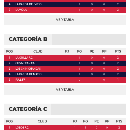
4
LA BANDA DEL VIEJO
1
1
0
0
2
5
LA VIOLA
1
1
0
0
2
VER TABLA
CATEGORÍA B
POS
CLUB
PJ
PG
PE
PP
PTS
1
LA ORILLA F.C.
1
1
0
0
2
2
CHS MECANICA
1
1
0
0
2
2
LOS CHIMICHANGAS
1
1
0
0
2
4
LA BANDA DE MIRCO
1
1
0
0
2
5
FULL F7
1
0
1
0
1
VER TABLA
CATEGORÍA C
POS
CLUB
PJ
PG
PE
PP
PTS
1
LOBOS F.C.
1
1
0
0
2