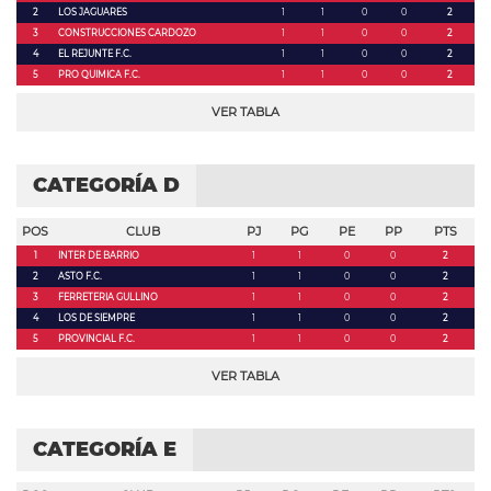
2
LOS JAGUARES
1
1
0
0
2
3
CONSTRUCCIONES CARDOZO
1
1
0
0
2
4
EL REJUNTE F.C.
1
1
0
0
2
5
PRO QUIMICA F.C.
1
1
0
0
2
VER TABLA
CATEGORÍA D
POS
CLUB
PJ
PG
PE
PP
PTS
1
INTER DE BARRIO
1
1
0
0
2
2
ASTO F.C.
1
1
0
0
2
3
FERRETERIA GULLINO
1
1
0
0
2
4
LOS DE SIEMPRE
1
1
0
0
2
5
PROVINCIAL F.C.
1
1
0
0
2
VER TABLA
CATEGORÍA E