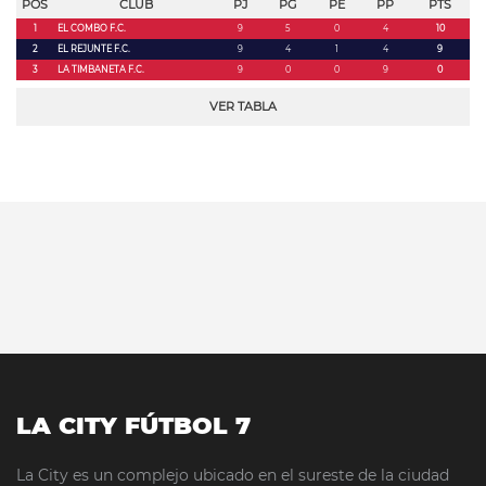
POS
CLUB
PJ
PG
PE
PP
PTS
1
EL COMBO F.C.
9
5
0
4
10
2
EL REJUNTE F.C.
9
4
1
4
9
3
LA TIMBANETA F.C.
9
0
0
9
0
VER TABLA
LA CITY FÚTBOL 7
La City es un complejo ubicado en el sureste de la ciudad