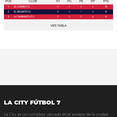
POS
CLUB
PJ
PG
PE
PP
PTS
1
EL COMBO F.C.
9
5
0
4
10
2
EL REJUNTE F.C.
9
4
1
4
9
3
LA TIMBANETA F.C.
9
0
0
9
0
VER TABLA
LA CITY FÚTBOL 7
La City es un complejo ubicado en el sureste de la ciudad