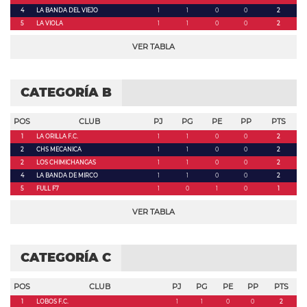
4
LA BANDA DEL VIEJO
1
1
0
0
2
5
LA VIOLA
1
1
0
0
2
VER TABLA
CATEGORÍA B
POS
CLUB
PJ
PG
PE
PP
PTS
1
LA ORILLA F.C.
1
1
0
0
2
2
CHS MECANICA
1
1
0
0
2
2
LOS CHIMICHANGAS
1
1
0
0
2
4
LA BANDA DE MIRCO
1
1
0
0
2
5
FULL F7
1
0
1
0
1
VER TABLA
CATEGORÍA C
POS
CLUB
PJ
PG
PE
PP
PTS
1
LOBOS F.C.
1
1
0
0
2