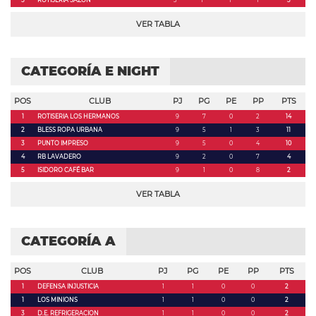
5
ROTISERIA SAZON
3
1
1
1
3
VER TABLA
CATEGORÍA E NIGHT
POS
CLUB
PJ
PG
PE
PP
PTS
1
ROTISERIA LOS HERMANOS
9
7
0
2
14
2
BLESS ROPA URBANA
9
5
1
3
11
3
PUNTO IMPRESO
9
5
0
4
10
4
RB LAVADERO
9
2
0
7
4
5
ISIDORO CAFÉ BAR
9
1
0
8
2
VER TABLA
CATEGORÍA A
POS
CLUB
PJ
PG
PE
PP
PTS
1
DEFENSA INJUSTICIA
1
1
0
0
2
1
LOS MINIONS
1
1
0
0
2
3
D.E. REFRIGERACION
1
1
0
0
2