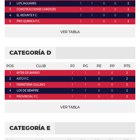
2
LOS JAGUARES
1
1
0
0
2
3
CONSTRUCCIONES CARDOZO
1
1
0
0
2
4
EL REJUNTE F.C.
1
1
0
0
2
5
PRO QUIMICA F.C.
1
1
0
0
2
VER TABLA
CATEGORÍA D
POS
CLUB
PJ
PG
PE
PP
PTS
1
INTER DE BARRIO
1
1
0
0
2
2
ASTO F.C.
1
1
0
0
2
3
FERRETERIA GULLINO
1
1
0
0
2
4
LOS DE SIEMPRE
1
1
0
0
2
5
PROVINCIAL F.C.
1
1
0
0
2
VER TABLA
CATEGORÍA E