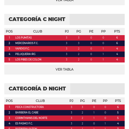
VER TABLA
CATEGORÍA C NIGHT
POS
CLUB
PJ
PG
PE
PP
PTS
1
LOS PUMITAS
3
3
0
0
6
2
MERCENARIOS F.C.
3
3
0
0
6
3
YAPEYÚ F.C.
3
2
0
1
4
4
PELUQUERIA IRG
3
2
0
1
4
5
LOS PIBES DE COLON
3
2
0
1
4
VER TABLA
CATEGORÍA D NIGHT
POS
CLUB
PJ
PG
PE
PP
PTS
1
PEICA CONSTRUCTORA
3
3
0
0
6
2
BARBERIA EL CABE
3
2
1
0
5
3
CORINTHIANS DEL NORTE
3
2
1
0
5
4
ES PASMO F.C.
3
2
0
1
4