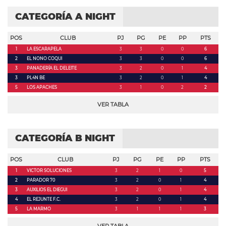
CATEGORÍA A NIGHT
POS
CLUB
PJ
PG
PE
PP
PTS
1
LA ESCARAPELA
3
3
0
0
6
2
EL NONO COQUI
3
3
0
0
6
3
PANADERÍA EL DELEITE
3
2
0
1
4
3
PL4N BE
3
2
0
1
4
5
LOS APACHES
3
1
0
2
2
VER TABLA
CATEGORÍA B NIGHT
POS
CLUB
PJ
PG
PE
PP
PTS
1
VICTOR SOLUCIONES
3
2
1
0
5
2
PARADOR 70
3
2
0
1
4
3
AUXILIOS EL DIEGUI
3
2
0
1
4
4
EL REJUNTE F.C.
3
2
0
1
4
5
LA MARMO
3
1
1
1
3