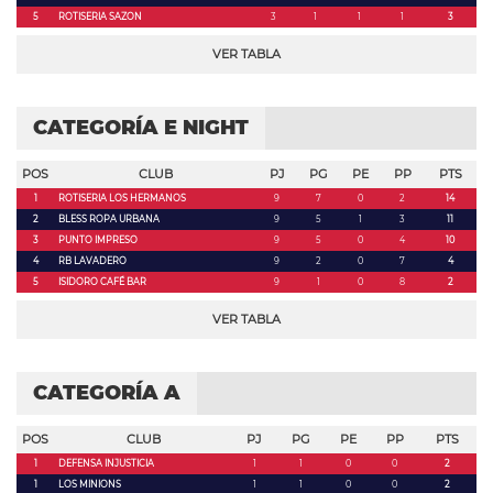
5
ROTISERIA SAZON
3
1
1
1
3
VER TABLA
CATEGORÍA E NIGHT
POS
CLUB
PJ
PG
PE
PP
PTS
1
ROTISERIA LOS HERMANOS
9
7
0
2
14
2
BLESS ROPA URBANA
9
5
1
3
11
3
PUNTO IMPRESO
9
5
0
4
10
4
RB LAVADERO
9
2
0
7
4
5
ISIDORO CAFÉ BAR
9
1
0
8
2
VER TABLA
CATEGORÍA A
POS
CLUB
PJ
PG
PE
PP
PTS
1
DEFENSA INJUSTICIA
1
1
0
0
2
1
LOS MINIONS
1
1
0
0
2