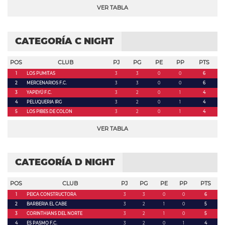
VER TABLA
CATEGORÍA C NIGHT
POS
CLUB
PJ
PG
PE
PP
PTS
1
LOS PUMITAS
3
3
0
0
6
2
MERCENARIOS F.C.
3
3
0
0
6
3
YAPEYÚ F.C.
3
2
0
1
4
4
PELUQUERIA IRG
3
2
0
1
4
5
LOS PIBES DE COLON
3
2
0
1
4
VER TABLA
CATEGORÍA D NIGHT
POS
CLUB
PJ
PG
PE
PP
PTS
1
PEICA CONSTRUCTORA
3
3
0
0
6
2
BARBERIA EL CABE
3
2
1
0
5
3
CORINTHIANS DEL NORTE
3
2
1
0
5
4
ES PASMO F.C.
3
2
0
1
4