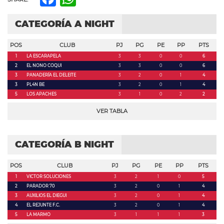
CATEGORÍA A NIGHT
POS
CLUB
PJ
PG
PE
PP
PTS
1
LA ESCARAPELA
3
3
0
0
6
2
EL NONO COQUI
3
3
0
0
6
3
PANADERÍA EL DELEITE
3
2
0
1
4
3
PL4N BE
3
2
0
1
4
5
LOS APACHES
3
1
0
2
2
VER TABLA
CATEGORÍA B NIGHT
POS
CLUB
PJ
PG
PE
PP
PTS
1
VICTOR SOLUCIONES
3
2
1
0
5
2
PARADOR 70
3
2
0
1
4
3
AUXILIOS EL DIEGUI
3
2
0
1
4
4
EL REJUNTE F.C.
3
2
0
1
4
5
LA MARMO
3
1
1
1
3