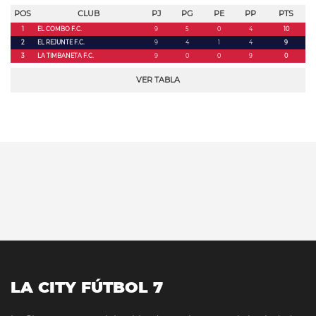
POS
CLUB
PJ
PG
PE
PP
PTS
1
EL COMBO F.C.
9
5
0
4
10
2
EL REJUNTE F.C.
9
4
1
4
9
3
LA TIMBANETA F.C.
9
0
0
9
0
VER TABLA
LA CITY FÚTBOL 7