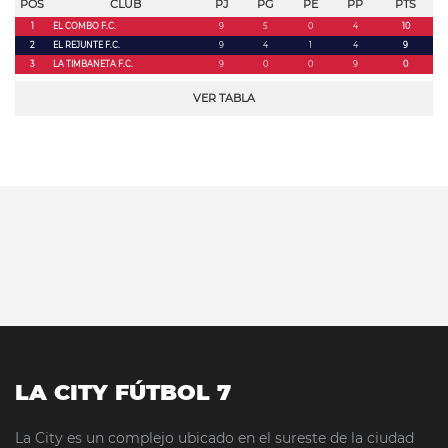
POS
CLUB
PJ
PG
PE
PP
PTS
1
EL COMBO F.C.
9
5
0
4
10
2
EL REJUNTE F.C.
9
4
1
4
9
3
LA TIMBANETA F.C.
9
0
0
9
0
VER TABLA
LA CITY FÚTBOL 7
La City es un complejo ubicado en el sureste de la ciudad