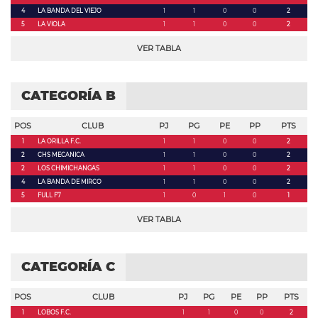
4
LA BANDA DEL VIEJO
1
1
0
0
2
5
LA VIOLA
1
1
0
0
2
VER TABLA
CATEGORÍA B
POS
CLUB
PJ
PG
PE
PP
PTS
1
LA ORILLA F.C.
1
1
0
0
2
2
CHS MECANICA
1
1
0
0
2
2
LOS CHIMICHANGAS
1
1
0
0
2
4
LA BANDA DE MIRCO
1
1
0
0
2
5
FULL F7
1
0
1
0
1
VER TABLA
CATEGORÍA C
POS
CLUB
PJ
PG
PE
PP
PTS
1
LOBOS F.C.
1
1
0
0
2