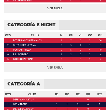
5
ROTISERIA SAZON
3
1
1
1
3
VER TABLA
CATEGORÍA E NIGHT
POS
CLUB
PJ
PG
PE
PP
PTS
1
ROTISERIA LOS HERMANOS
9
7
0
2
14
2
BLESS ROPA URBANA
9
5
1
3
11
3
PUNTO IMPRESO
9
5
0
4
10
4
RB LAVADERO
9
2
0
7
4
5
ISIDORO CAFÉ BAR
9
1
0
8
2
VER TABLA
CATEGORÍA A
POS
CLUB
PJ
PG
PE
PP
PTS
1
DEFENSA INJUSTICIA
1
1
0
0
2
1
LOS MINIONS
1
1
0
0
2
3
D.E. REFRIGERACION
1
1
0
0
2