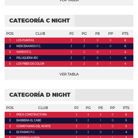
VER TABLA
CATEGORÍA C NIGHT
POS
CLUB
PJ
PG
PE
PP
PTS
1
LOS PUMITAS
3
3
0
0
6
2
MERCENARIOS F.C.
3
3
0
0
6
3
YAPEYÚ F.C.
3
2
0
1
4
4
PELUQUERIA IRG
3
2
0
1
4
5
LOS PIBES DE COLON
3
2
0
1
4
VER TABLA
CATEGORÍA D NIGHT
POS
CLUB
PJ
PG
PE
PP
PTS
1
PEICA CONSTRUCTORA
3
3
0
0
6
2
BARBERIA EL CABE
3
2
1
0
5
3
CORINTHIANS DEL NORTE
3
2
1
0
5
4
ES PASMO F.C.
3
2
0
1
4