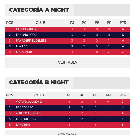
CATEGORÍA A NIGHT
POS
CLUB
PJ
PG
PE
PP
PTS
1
LA ESCARAPELA
3
3
0
0
6
2
EL NONO COQUI
3
3
0
0
6
3
PANADERÍA EL DELEITE
3
2
0
1
4
3
PL4N BE
3
2
0
1
4
5
LOS APACHES
3
1
0
2
2
VER TABLA
CATEGORÍA B NIGHT
POS
CLUB
PJ
PG
PE
PP
PTS
1
VICTOR SOLUCIONES
3
2
1
0
5
2
PARADOR 70
3
2
0
1
4
3
AUXILIOS EL DIEGUI
3
2
0
1
4
4
EL REJUNTE F.C.
3
2
0
1
4
5
LA MARMO
3
1
1
1
3