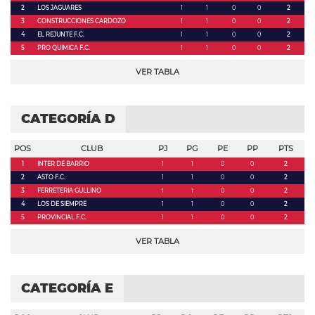
2
LOS JAGUARES
1
1
0
0
2
3
CONSTRUCCIONES CARDOZO
1
1
0
0
2
4
EL REJUNTE F.C.
1
1
0
0
2
5
PRO QUIMICA F.C.
1
1
0
0
2
VER TABLA
CATEGORÍA D
POS
CLUB
PJ
PG
PE
PP
PTS
1
INTER DE BARRIO
1
1
0
0
2
2
ASTO F.C.
1
1
0
0
2
3
FERRETERIA GULLINO
1
1
0
0
2
4
LOS DE SIEMPRE
1
1
0
0
2
5
PROVINCIAL F.C.
1
1
0
0
2
VER TABLA
CATEGORÍA E