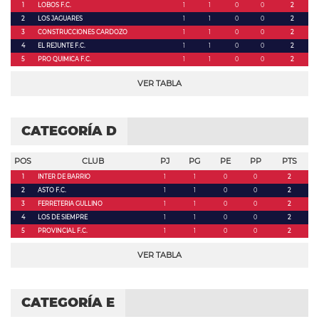
1
LOBOS F.C.
1
1
0
0
2
2
LOS JAGUARES
1
1
0
0
2
3
CONSTRUCCIONES CARDOZO
1
1
0
0
2
4
EL REJUNTE F.C.
1
1
0
0
2
5
PRO QUIMICA F.C.
1
1
0
0
2
VER TABLA
CATEGORÍA D
POS
CLUB
PJ
PG
PE
PP
PTS
1
INTER DE BARRIO
1
1
0
0
2
2
ASTO F.C.
1
1
0
0
2
3
FERRETERIA GULLINO
1
1
0
0
2
4
LOS DE SIEMPRE
1
1
0
0
2
5
PROVINCIAL F.C.
1
1
0
0
2
VER TABLA
CATEGORÍA E