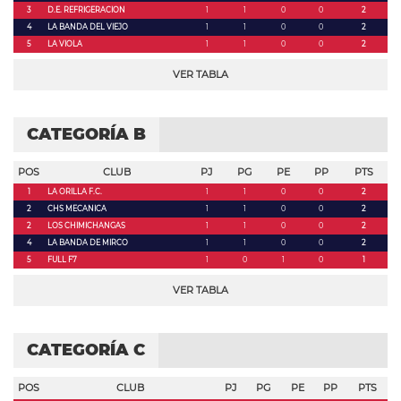
3
D.E. REFRIGERACION
1
1
0
0
2
4
LA BANDA DEL VIEJO
1
1
0
0
2
5
LA VIOLA
1
1
0
0
2
VER TABLA
CATEGORÍA B
POS
CLUB
PJ
PG
PE
PP
PTS
1
LA ORILLA F.C.
1
1
0
0
2
2
CHS MECANICA
1
1
0
0
2
2
LOS CHIMICHANGAS
1
1
0
0
2
4
LA BANDA DE MIRCO
1
1
0
0
2
5
FULL F7
1
0
1
0
1
VER TABLA
CATEGORÍA C
POS
CLUB
PJ
PG
PE
PP
PTS