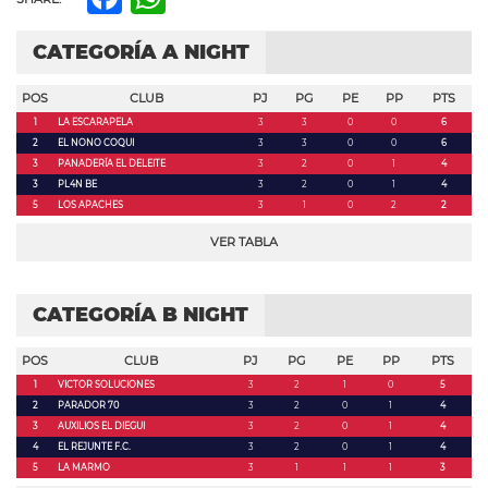
CATEGORÍA A NIGHT
POS
CLUB
PJ
PG
PE
PP
PTS
1
LA ESCARAPELA
3
3
0
0
6
2
EL NONO COQUI
3
3
0
0
6
3
PANADERÍA EL DELEITE
3
2
0
1
4
3
PL4N BE
3
2
0
1
4
5
LOS APACHES
3
1
0
2
2
VER TABLA
CATEGORÍA B NIGHT
POS
CLUB
PJ
PG
PE
PP
PTS
1
VICTOR SOLUCIONES
3
2
1
0
5
2
PARADOR 70
3
2
0
1
4
3
AUXILIOS EL DIEGUI
3
2
0
1
4
4
EL REJUNTE F.C.
3
2
0
1
4
5
LA MARMO
3
1
1
1
3