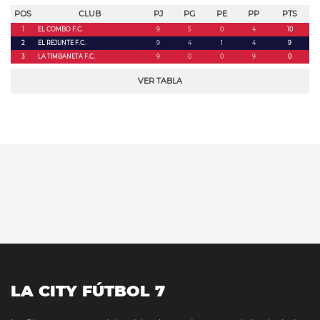
POS
CLUB
PJ
PG
PE
PP
PTS
1
EL COMBO F.C.
9
5
0
4
10
2
EL REJUNTE F.C.
9
4
1
4
9
3
LA TIMBANETA F.C.
9
0
0
9
0
VER TABLA
LA CITY FÚTBOL 7