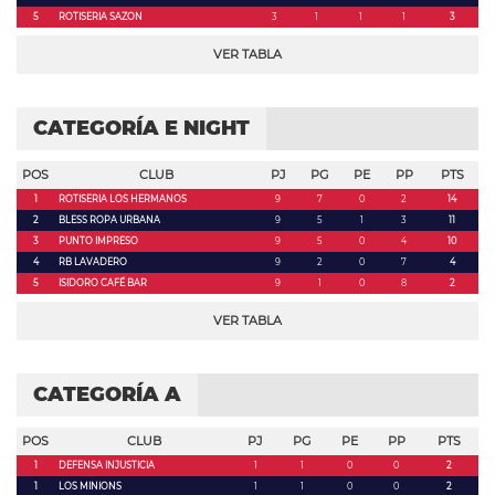
5
ROTISERIA SAZON
3
1
1
1
3
VER TABLA
CATEGORÍA E NIGHT
POS
CLUB
PJ
PG
PE
PP
PTS
1
ROTISERIA LOS HERMANOS
9
7
0
2
14
2
BLESS ROPA URBANA
9
5
1
3
11
3
PUNTO IMPRESO
9
5
0
4
10
4
RB LAVADERO
9
2
0
7
4
5
ISIDORO CAFÉ BAR
9
1
0
8
2
VER TABLA
CATEGORÍA A
POS
CLUB
PJ
PG
PE
PP
PTS
1
DEFENSA INJUSTICIA
1
1
0
0
2
1
LOS MINIONS
1
1
0
0
2