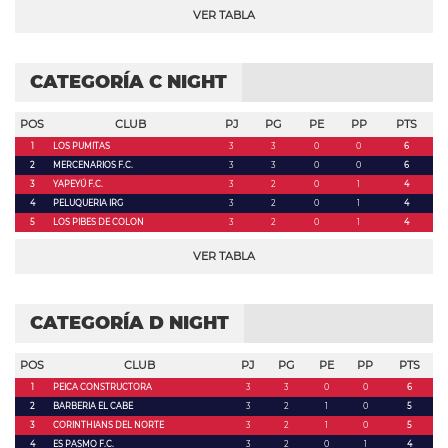
VER TABLA
CATEGORÍA C NIGHT
POS
CLUB
PJ
PG
PE
PP
PTS
1
LOS PUMITAS
3
3
0
0
6
2
MERCENARIOS F.C.
3
3
0
0
6
3
YAPEYÚ F.C.
3
2
0
1
4
4
PELUQUERIA IRG
3
2
0
1
4
5
LOS PIBES DE COLON
3
2
0
1
4
VER TABLA
CATEGORÍA D NIGHT
POS
CLUB
PJ
PG
PE
PP
PTS
1
PEICA CONSTRUCTORA
3
3
0
0
6
2
BARBERIA EL CABE
3
2
1
0
5
3
CORINTHIANS DEL NORTE
3
2
1
0
5
4
ES PASMO F.C.
3
2
0
1
4