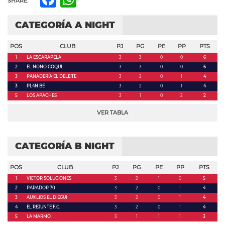
SHARE:
CATEGORÍA A NIGHT
POS
CLUB
PJ
PG
PE
PP
PTS
1
LA ESCARAPELA
3
3
0
0
6
2
EL NONO COQUI
3
3
0
0
6
3
PANADERÍA EL DELEITE
3
2
0
1
4
3
PL4N BE
3
2
0
1
4
5
LOS APACHES
3
1
0
2
2
VER TABLA
CATEGORÍA B NIGHT
POS
CLUB
PJ
PG
PE
PP
PTS
1
VICTOR SOLUCIONES
3
2
1
0
5
2
PARADOR 70
3
2
0
1
4
3
AUXILIOS EL DIEGUI
3
2
0
1
4
4
EL REJUNTE F.C.
3
2
0
1
4
5
LA MARMO
3
1
1
1
3