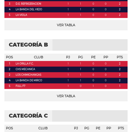
3
D.E. REFRIGERACION
1
1
0
0
2
4
LA BANDA DEL VIEJO
1
1
0
0
2
5
LA VIOLA
1
1
0
0
2
VER TABLA
CATEGORÍA B
POS
CLUB
PJ
PG
PE
PP
PTS
1
LA ORILLA F.C.
1
1
0
0
2
2
CHS MECANICA
1
1
0
0
2
2
LOS CHIMICHANGAS
1
1
0
0
2
4
LA BANDA DE MIRCO
1
1
0
0
2
5
FULL F7
1
0
1
0
1
VER TABLA
CATEGORÍA C
POS
CLUB
PJ
PG
PE
PP
PTS