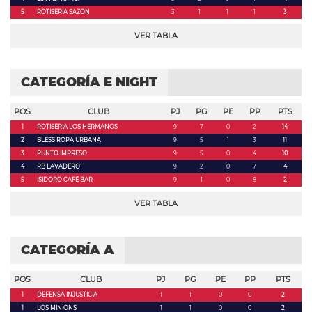
5
ROTISERIA SAZON
3
1
1
1
3
VER TABLA
CATEGORÍA E NIGHT
POS
CLUB
PJ
PG
PE
PP
PTS
1
ROTISERIA LOS HERMANOS
9
7
0
2
14
2
BLESS ROPA URBANA
9
5
1
3
11
3
PUNTO IMPRESO
9
5
0
4
10
4
RB LAVADERO
9
2
0
7
4
5
ISIDORO CAFÉ BAR
9
1
0
8
2
VER TABLA
CATEGORÍA A
POS
CLUB
PJ
PG
PE
PP
PTS
1
DEFENSA INJUSTICIA
1
1
0
0
2
1
LOS MINIONS
1
1
0
0
2