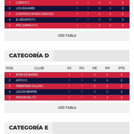
1
LOBOS F.C.
1
1
0
0
2
2
LOS JAGUARES
1
1
0
0
2
3
CONSTRUCCIONES CARDOZO
1
1
0
0
2
4
EL REJUNTE F.C.
1
1
0
0
2
5
PRO QUIMICA F.C.
1
1
0
0
2
VER TABLA
CATEGORÍA D
POS
CLUB
PJ
PG
PE
PP
PTS
1
INTER DE BARRIO
1
1
0
0
2
2
ASTO F.C.
1
1
0
0
2
3
FERRETERIA GULLINO
1
1
0
0
2
4
LOS DE SIEMPRE
1
1
0
0
2
5
PROVINCIAL F.C.
1
1
0
0
2
VER TABLA
CATEGORÍA E