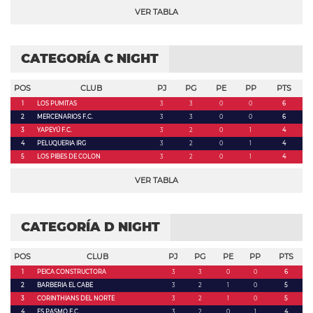
VER TABLA
CATEGORÍA C NIGHT
POS
CLUB
PJ
PG
PE
PP
PTS
1
LOS PUMITAS
3
3
0
0
6
2
MERCENARIOS F.C.
3
3
0
0
6
3
YAPEYÚ F.C.
3
2
0
1
4
4
PELUQUERIA IRG
3
2
0
1
4
5
LOS PIBES DE COLON
3
2
0
1
4
VER TABLA
CATEGORÍA D NIGHT
POS
CLUB
PJ
PG
PE
PP
PTS
1
PEICA CONSTRUCTORA
3
3
0
0
6
2
BARBERIA EL CABE
3
2
1
0
5
3
CORINTHIANS DEL NORTE
3
2
1
0
5
4
ES PASMO F.C.
3
2
0
1
4