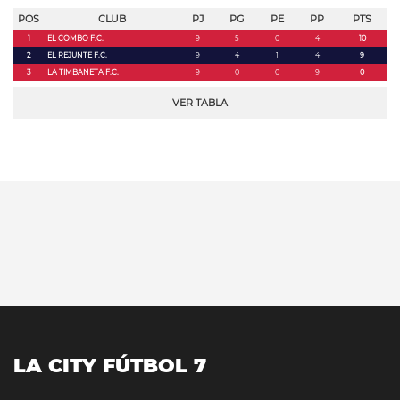
POS
CLUB
PJ
PG
PE
PP
PTS
1
EL COMBO F.C.
9
5
0
4
10
2
EL REJUNTE F.C.
9
4
1
4
9
3
LA TIMBANETA F.C.
9
0
0
9
0
VER TABLA
LA CITY FÚTBOL 7