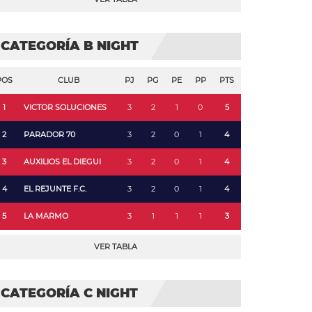
CATEGORÍA B NIGHT
POS
CLUB
PJ
PG
PE
PP
PTS
1
VICTOR SOLUCIONES
3
2
1
0
5
2
PARADOR 70
3
2
0
1
4
3
AUXILIOS EL DIEGUI
3
2
0
1
4
4
EL REJUNTE F.C.
3
2
0
1
4
5
LA MARMO
3
1
1
1
3
VER TABLA
CATEGORÍA C NIGHT