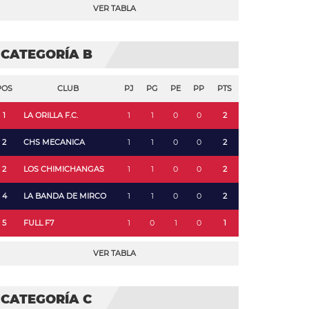
VER TABLA
CATEGORÍA B
POS
CLUB
PJ
PG
PE
PP
PTS
1
LA ORILLA F.C.
1
1
0
0
2
2
CHS MECANICA
1
1
0
0
2
2
LOS CHIMICHANGAS
1
1
0
0
2
4
LA BANDA DE MIRCO
1
1
0
0
2
5
FULL F7
1
0
1
0
1
VER TABLA
CATEGORÍA C