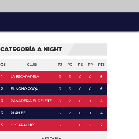
CATEGORÍA A NIGHT
POS
CLUB
PJ
PG
PE
PP
PTS
1
LA ESCARAPELA
3
3
0
0
6
2
EL NONO COQUI
3
3
0
0
6
3
PANADERÍA EL DELEITE
3
2
0
1
4
3
PL4N BE
3
2
0
1
4
5
LOS APACHES
3
1
0
2
2
VER TABLA