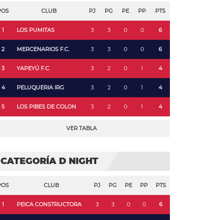
POS
CLUB
PJ
PG
PE
PP
PTS
1
LOS PUMITAS
3
3
0
0
6
2
MERCENARIOS F.C.
3
3
0
0
6
3
YAPEYÚ F.C.
3
2
0
1
4
4
PELUQUERIA IRG
3
2
0
1
4
5
LOS PIBES DE COLON
3
2
0
1
4
VER TABLA
CATEGORÍA D NIGHT
POS
CLUB
PJ
PG
PE
PP
PTS
1
PEICA CONSTRUCTORA
3
3
0
0
6