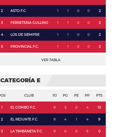
2
ASTO F.C.
1
1
0
0
2
3
FERRETERIA GULLINO
1
1
0
0
2
4
LOS DE SIEMPRE
1
1
0
0
2
5
PROVINCIAL F.C.
1
1
0
0
2
VER TABLA
CATEGORÍA E
POS
CLUB
PJ
PG
PE
PP
PTS
1
EL COMBO F.C.
9
5
0
4
10
2
EL REJUNTE F.C.
9
4
1
4
9
3
LA TIMBANETA F.C.
9
0
0
9
0