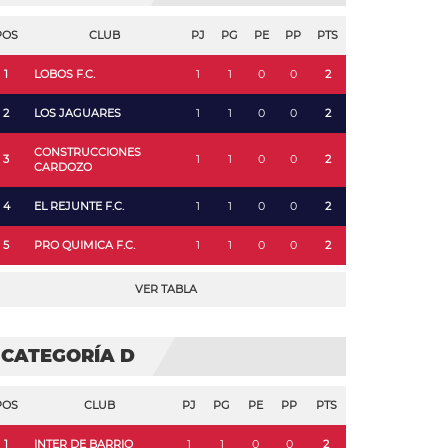
POS
CLUB
PJ
PG
PE
PP
PTS
1
LOBOS F.C.
1
1
0
0
2
2
LOS JAGUARES
1
1
0
0
2
CONSTRUCCIONES
3
1
1
0
0
2
CARDOZO
4
EL REJUNTE F.C.
1
1
0
0
2
5
PRO QUIMICA F.C.
1
1
0
0
2
VER TABLA
CATEGORÍA D
POS
CLUB
PJ
PG
PE
PP
PTS
1
INTER DE BARRIO
1
1
0
0
2