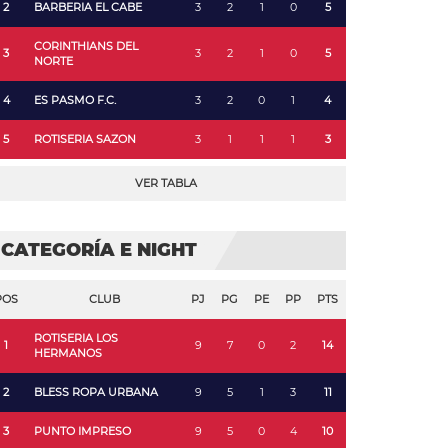
2
BARBERIA EL CABE
3
2
1
0
5
CORINTHIANS DEL
3
3
2
1
0
5
NORTE
4
ES PASMO F.C.
3
2
0
1
4
5
ROTISERIA SAZON
3
1
1
1
3
VER TABLA
CATEGORÍA E NIGHT
POS
CLUB
PJ
PG
PE
PP
PTS
ROTISERIA LOS
1
9
7
0
2
14
HERMANOS
2
BLESS ROPA URBANA
9
5
1
3
11
3
PUNTO IMPRESO
9
5
0
4
10