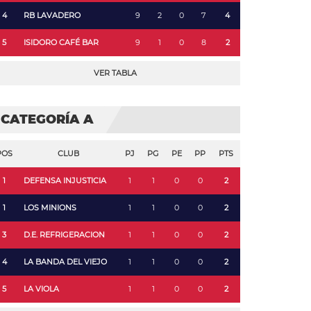
4
RB LAVADERO
9
2
0
7
4
5
ISIDORO CAFÉ BAR
9
1
0
8
2
VER TABLA
CATEGORÍA A
POS
CLUB
PJ
PG
PE
PP
PTS
1
DEFENSA INJUSTICIA
1
1
0
0
2
1
LOS MINIONS
1
1
0
0
2
3
D.E. REFRIGERACION
1
1
0
0
2
4
LA BANDA DEL VIEJO
1
1
0
0
2
5
LA VIOLA
1
1
0
0
2