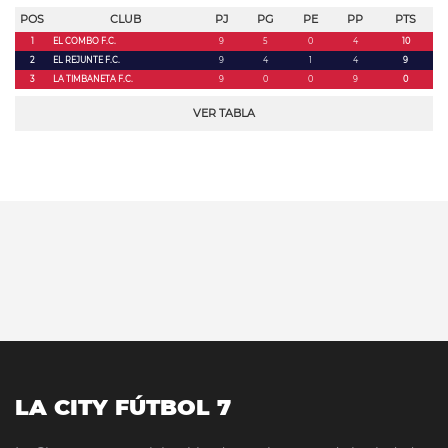
POS
CLUB
PJ
PG
PE
PP
PTS
1
EL COMBO F.C.
9
5
0
4
10
2
EL REJUNTE F.C.
9
4
1
4
9
3
LA TIMBANETA F.C.
9
0
0
9
0
VER TABLA
LA CITY FÚTBOL 7