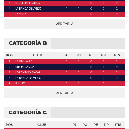
3
D.E. REFRIGERACION
1
1
0
0
2
4
LA BANDA DEL VIEJO
1
1
0
0
2
5
LA VIOLA
1
1
0
0
2
VER TABLA
CATEGORÍA B
POS
CLUB
PJ
PG
PE
PP
PTS
1
LA ORILLA F.C.
1
1
0
0
2
2
CHS MECANICA
1
1
0
0
2
2
LOS CHIMICHANGAS
1
1
0
0
2
4
LA BANDA DE MIRCO
1
1
0
0
2
5
FULL F7
1
0
1
0
1
VER TABLA
CATEGORÍA C
POS
CLUB
PJ
PG
PE
PP
PTS