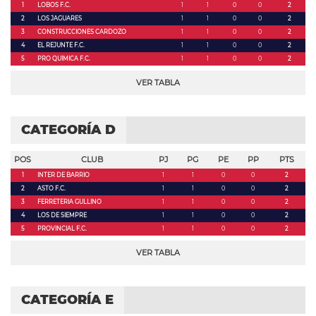
1
LOBOS F.C.
1
1
0
0
2
2
LOS JAGUARES
1
1
0
0
2
3
CONSTRUCCIONES CARDOZO
1
1
0
0
2
4
EL REJUNTE F.C.
1
1
0
0
2
5
PRO QUIMICA F.C.
1
1
0
0
2
VER TABLA
CATEGORÍA D
POS
CLUB
PJ
PG
PE
PP
PTS
1
INTER DE BARRIO
1
1
0
0
2
2
ASTO F.C.
1
1
0
0
2
3
FERRETERIA GULLINO
1
1
0
0
2
4
LOS DE SIEMPRE
1
1
0
0
2
5
PROVINCIAL F.C.
1
1
0
0
2
VER TABLA
CATEGORÍA E