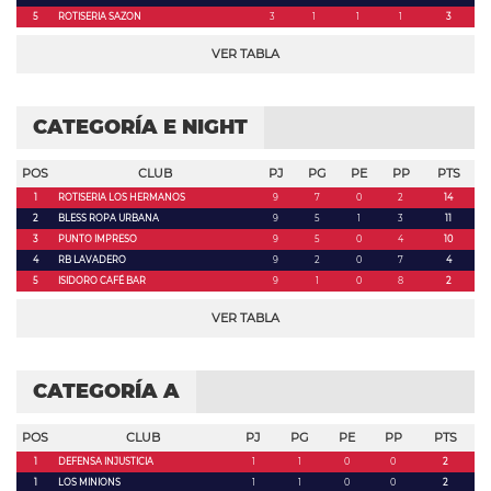
5
ROTISERIA SAZON
3
1
1
1
3
VER TABLA
CATEGORÍA E NIGHT
POS
CLUB
PJ
PG
PE
PP
PTS
1
ROTISERIA LOS HERMANOS
9
7
0
2
14
2
BLESS ROPA URBANA
9
5
1
3
11
3
PUNTO IMPRESO
9
5
0
4
10
4
RB LAVADERO
9
2
0
7
4
5
ISIDORO CAFÉ BAR
9
1
0
8
2
VER TABLA
CATEGORÍA A
POS
CLUB
PJ
PG
PE
PP
PTS
1
DEFENSA INJUSTICIA
1
1
0
0
2
1
LOS MINIONS
1
1
0
0
2