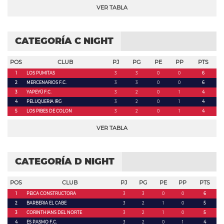
VER TABLA
CATEGORÍA C NIGHT
POS
CLUB
PJ
PG
PE
PP
PTS
1
LOS PUMITAS
3
3
0
0
6
2
MERCENARIOS F.C.
3
3
0
0
6
3
YAPEYÚ F.C.
3
2
0
1
4
4
PELUQUERIA IRG
3
2
0
1
4
5
LOS PIBES DE COLON
3
2
0
1
4
VER TABLA
CATEGORÍA D NIGHT
POS
CLUB
PJ
PG
PE
PP
PTS
1
PEICA CONSTRUCTORA
3
3
0
0
6
2
BARBERIA EL CABE
3
2
1
0
5
3
CORINTHIANS DEL NORTE
3
2
1
0
5
4
ES PASMO F.C.
3
2
0
1
4