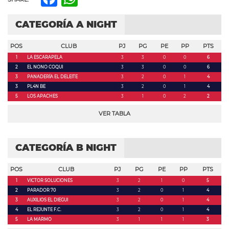
CATEGORÍA A NIGHT
POS
CLUB
PJ
PG
PE
PP
PTS
1
LA ESCARAPELA
3
3
0
0
6
2
EL NONO COQUI
3
3
0
0
6
3
PANADERÍA EL DELEITE
3
2
0
1
4
3
PL4N BE
3
2
0
1
4
5
LOS APACHES
3
1
0
2
2
VER TABLA
CATEGORÍA B NIGHT
POS
CLUB
PJ
PG
PE
PP
PTS
1
VICTOR SOLUCIONES
3
2
1
0
5
2
PARADOR 70
3
2
0
1
4
3
AUXILIOS EL DIEGUI
3
2
0
1
4
4
EL REJUNTE F.C.
3
2
0
1
4
5
LA MARMO
3
1
1
1
3