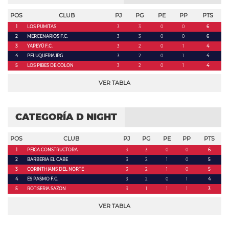
POS
CLUB
PJ
PG
PE
PP
PTS
1
LOS PUMITAS
3
3
0
0
6
2
MERCENARIOS F.C.
3
3
0
0
6
3
YAPEYÚ F.C.
3
2
0
1
4
4
PELUQUERIA IRG
3
2
0
1
4
5
LOS PIBES DE COLON
3
2
0
1
4
VER TABLA
CATEGORÍA D NIGHT
POS
CLUB
PJ
PG
PE
PP
PTS
1
PEICA CONSTRUCTORA
3
3
0
0
6
2
BARBERIA EL CABE
3
2
1
0
5
3
CORINTHIANS DEL NORTE
3
2
1
0
5
4
ES PASMO F.C.
3
2
0
1
4
5
ROTISERIA SAZON
3
1
1
1
3
VER TABLA