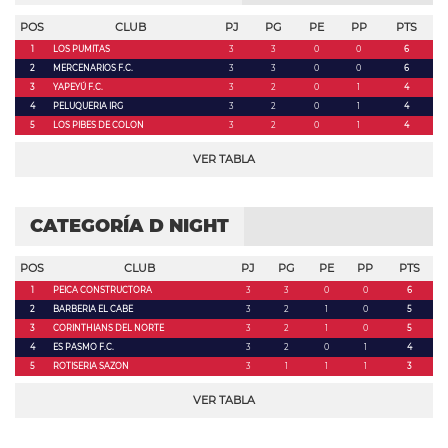
POS
CLUB
PJ
PG
PE
PP
PTS
1
LOS PUMITAS
3
3
0
0
6
2
MERCENARIOS F.C.
3
3
0
0
6
3
YAPEYÚ F.C.
3
2
0
1
4
4
PELUQUERIA IRG
3
2
0
1
4
5
LOS PIBES DE COLON
3
2
0
1
4
VER TABLA
CATEGORÍA D NIGHT
POS
CLUB
PJ
PG
PE
PP
PTS
1
PEICA CONSTRUCTORA
3
3
0
0
6
2
BARBERIA EL CABE
3
2
1
0
5
3
CORINTHIANS DEL NORTE
3
2
1
0
5
4
ES PASMO F.C.
3
2
0
1
4
5
ROTISERIA SAZON
3
1
1
1
3
VER TABLA