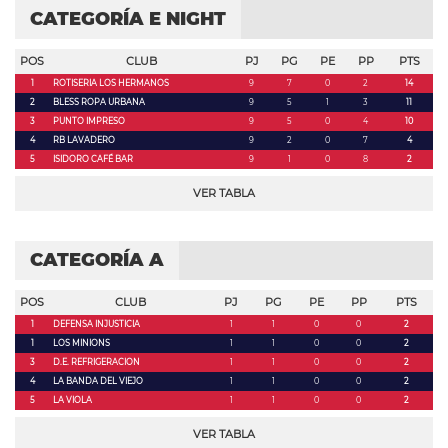
CATEGORÍA E NIGHT
POS
CLUB
PJ
PG
PE
PP
PTS
1
ROTISERIA LOS HERMANOS
9
7
0
2
14
2
BLESS ROPA URBANA
9
5
1
3
11
3
PUNTO IMPRESO
9
5
0
4
10
4
RB LAVADERO
9
2
0
7
4
5
ISIDORO CAFÉ BAR
9
1
0
8
2
VER TABLA
CATEGORÍA A
POS
CLUB
PJ
PG
PE
PP
PTS
1
DEFENSA INJUSTICIA
1
1
0
0
2
1
LOS MINIONS
1
1
0
0
2
3
D.E. REFRIGERACION
1
1
0
0
2
4
LA BANDA DEL VIEJO
1
1
0
0
2
5
LA VIOLA
1
1
0
0
2
VER TABLA