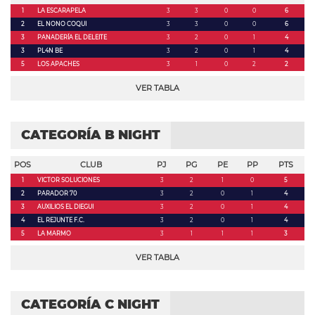
1
LA ESCARAPELA
3
3
0
0
6
2
EL NONO COQUI
3
3
0
0
6
3
PANADERÍA EL DELEITE
3
2
0
1
4
3
PL4N BE
3
2
0
1
4
5
LOS APACHES
3
1
0
2
2
VER TABLA
CATEGORÍA B NIGHT
POS
CLUB
PJ
PG
PE
PP
PTS
1
VICTOR SOLUCIONES
3
2
1
0
5
2
PARADOR 70
3
2
0
1
4
3
AUXILIOS EL DIEGUI
3
2
0
1
4
4
EL REJUNTE F.C.
3
2
0
1
4
5
LA MARMO
3
1
1
1
3
VER TABLA
CATEGORÍA C NIGHT