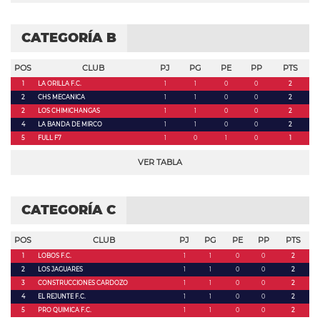
CATEGORÍA B
POS
CLUB
PJ
PG
PE
PP
PTS
1
LA ORILLA F.C.
1
1
0
0
2
2
CHS MECANICA
1
1
0
0
2
2
LOS CHIMICHANGAS
1
1
0
0
2
4
LA BANDA DE MIRCO
1
1
0
0
2
5
FULL F7
1
0
1
0
1
VER TABLA
CATEGORÍA C
POS
CLUB
PJ
PG
PE
PP
PTS
1
LOBOS F.C.
1
1
0
0
2
2
LOS JAGUARES
1
1
0
0
2
3
CONSTRUCCIONES CARDOZO
1
1
0
0
2
4
EL REJUNTE F.C.
1
1
0
0
2
5
PRO QUIMICA F.C.
1
1
0
0
2