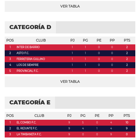
VER TABLA
CATEGORÍA D
POS
CLUB
PJ
PG
PE
PP
PTS
1
INTER DE BARRIO
1
1
0
0
2
2
ASTO F.C.
1
1
0
0
2
3
FERRETERIA GULLINO
1
1
0
0
2
4
LOS DE SIEMPRE
1
1
0
0
2
5
PROVINCIAL F.C.
1
1
0
0
2
VER TABLA
CATEGORÍA E
POS
CLUB
PJ
PG
PE
PP
PTS
1
EL COMBO F.C.
9
5
0
4
10
2
EL REJUNTE F.C.
9
4
1
4
9
3
LA TIMBANETA F.C.
9
0
0
9
0