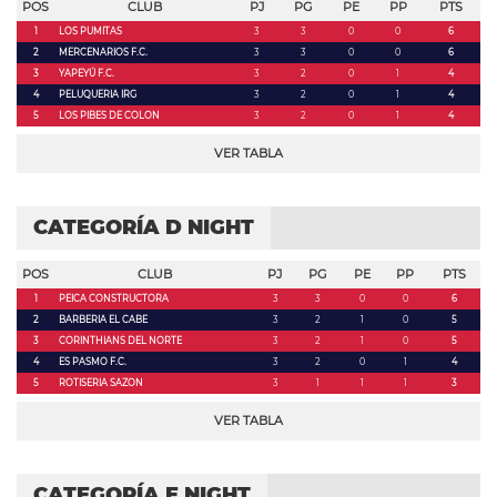
POS
CLUB
PJ
PG
PE
PP
PTS
1
LOS PUMITAS
3
3
0
0
6
2
MERCENARIOS F.C.
3
3
0
0
6
3
YAPEYÚ F.C.
3
2
0
1
4
4
PELUQUERIA IRG
3
2
0
1
4
5
LOS PIBES DE COLON
3
2
0
1
4
VER TABLA
CATEGORÍA D NIGHT
POS
CLUB
PJ
PG
PE
PP
PTS
1
PEICA CONSTRUCTORA
3
3
0
0
6
2
BARBERIA EL CABE
3
2
1
0
5
3
CORINTHIANS DEL NORTE
3
2
1
0
5
4
ES PASMO F.C.
3
2
0
1
4
5
ROTISERIA SAZON
3
1
1
1
3
VER TABLA
CATEGORÍA E NIGHT