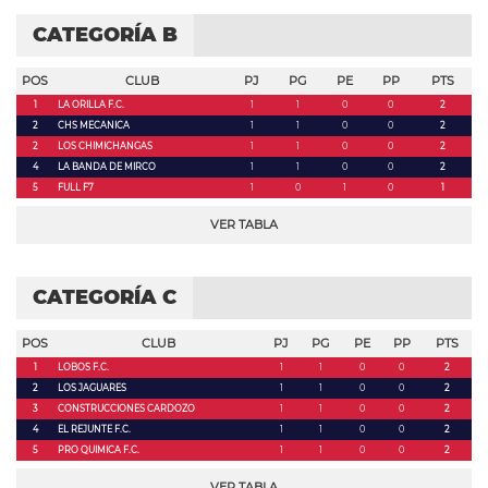
CATEGORÍA B
POS
CLUB
PJ
PG
PE
PP
PTS
1
LA ORILLA F.C.
1
1
0
0
2
2
CHS MECANICA
1
1
0
0
2
2
LOS CHIMICHANGAS
1
1
0
0
2
4
LA BANDA DE MIRCO
1
1
0
0
2
5
FULL F7
1
0
1
0
1
VER TABLA
CATEGORÍA C
POS
CLUB
PJ
PG
PE
PP
PTS
1
LOBOS F.C.
1
1
0
0
2
2
LOS JAGUARES
1
1
0
0
2
3
CONSTRUCCIONES CARDOZO
1
1
0
0
2
4
EL REJUNTE F.C.
1
1
0
0
2
5
PRO QUIMICA F.C.
1
1
0
0
2
VER TABLA