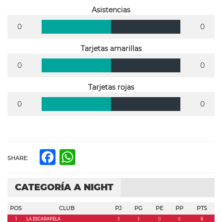
Asistencias
0
0
Tarjetas amarillas
0
0
Tarjetas rojas
0
0
Facebook
WhatsApp
SHARE:
CATEGORÍA A NIGHT
POS
CLUB
PJ
PG
PE
PP
PTS
1
LA ESCARAPELA
3
3
0
0
6