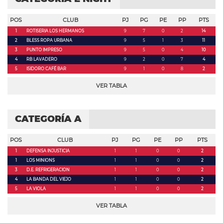
POS
CLUB
PJ
PG
PE
PP
PTS
1
ROTISERIA LOS HERMANOS
9
7
0
2
14
2
BLESS ROPA URBANA
9
5
1
3
11
3
PUNTO IMPRESO
9
5
0
4
10
4
RB LAVADERO
9
2
0
7
4
5
ISIDORO CAFÉ BAR
9
1
0
8
2
VER TABLA
CATEGORÍA A
POS
CLUB
PJ
PG
PE
PP
PTS
1
DEFENSA INJUSTICIA
1
1
0
0
2
1
LOS MINIONS
1
1
0
0
2
3
D.E. REFRIGERACION
1
1
0
0
2
4
LA BANDA DEL VIEJO
1
1
0
0
2
5
LA VIOLA
1
1
0
0
2
VER TABLA