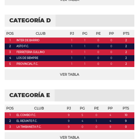
CATEGORÍA D
POS
CLUB
PJ
PG
PE
PP
PTS
1
INTER DE BARRIO
1
1
0
0
2
2
ASTO F.C.
1
1
0
0
2
3
FERRETERIA GULLINO
1
1
0
0
2
4
LOS DE SIEMPRE
1
1
0
0
2
5
PROVINCIAL F.C.
1
1
0
0
2
VER TABLA
CATEGORÍA E
POS
CLUB
PJ
PG
PE
PP
PTS
1
EL COMBO F.C.
9
5
0
4
10
2
EL REJUNTE F.C.
9
4
1
4
9
3
LA TIMBANETA F.C.
9
0
0
9
0
VER TABLA