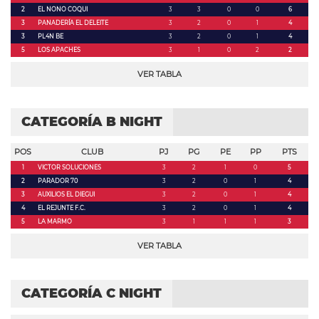
2
EL NONO COQUI
3
3
0
0
6
3
PANADERÍA EL DELEITE
3
2
0
1
4
3
PL4N BE
3
2
0
1
4
5
LOS APACHES
3
1
0
2
2
VER TABLA
CATEGORÍA B NIGHT
POS
CLUB
PJ
PG
PE
PP
PTS
1
VICTOR SOLUCIONES
3
2
1
0
5
2
PARADOR 70
3
2
0
1
4
3
AUXILIOS EL DIEGUI
3
2
0
1
4
4
EL REJUNTE F.C.
3
2
0
1
4
5
LA MARMO
3
1
1
1
3
VER TABLA
CATEGORÍA C NIGHT