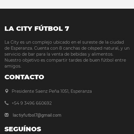
LA CITY FÚTBOL 7
La City es un complejo ubicado en el sureste de la ciudad
de Esperanza. Cuenta con 8 canchas de césped natural, y un
servicio de bar para la venta de bebidas y alimentos.
Nuestro objetivo es compartir tardes de buen fútbol entre
amigos.
CONTACTO
Presidente Saenz Peña 1051, Esperanza
+54 9 3496 660692
lactiyfutbol7@gmail.com
SEGUÍNOS