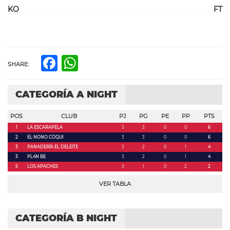
KO
FT
Facebook
WhatsApp
SHARE:
CATEGORÍA A NIGHT
POS
CLUB
PJ
PG
PE
PP
PTS
1
LA ESCARAPELA
3
3
0
0
6
2
EL NONO COQUI
3
3
0
0
6
3
PANADERÍA EL DELEITE
3
2
0
1
4
3
PL4N BE
3
2
0
1
4
5
LOS APACHES
3
1
0
2
2
VER TABLA
CATEGORÍA B NIGHT