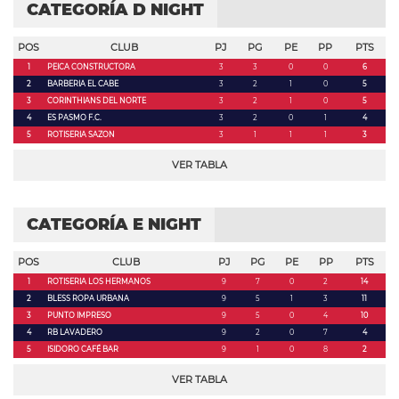
CATEGORÍA D NIGHT
POS
CLUB
PJ
PG
PE
PP
PTS
1
PEICA CONSTRUCTORA
3
3
0
0
6
2
BARBERIA EL CABE
3
2
1
0
5
3
CORINTHIANS DEL NORTE
3
2
1
0
5
4
ES PASMO F.C.
3
2
0
1
4
5
ROTISERIA SAZON
3
1
1
1
3
VER TABLA
CATEGORÍA E NIGHT
POS
CLUB
PJ
PG
PE
PP
PTS
1
ROTISERIA LOS HERMANOS
9
7
0
2
14
2
BLESS ROPA URBANA
9
5
1
3
11
3
PUNTO IMPRESO
9
5
0
4
10
4
RB LAVADERO
9
2
0
7
4
5
ISIDORO CAFÉ BAR
9
1
0
8
2
VER TABLA