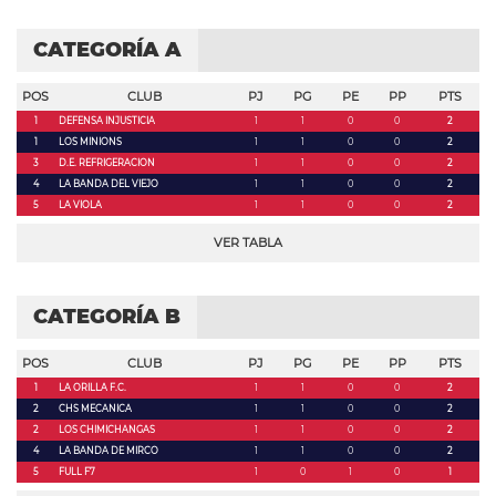
CATEGORÍA A
POS
CLUB
PJ
PG
PE
PP
PTS
1
DEFENSA INJUSTICIA
1
1
0
0
2
1
LOS MINIONS
1
1
0
0
2
3
D.E. REFRIGERACION
1
1
0
0
2
4
LA BANDA DEL VIEJO
1
1
0
0
2
5
LA VIOLA
1
1
0
0
2
VER TABLA
CATEGORÍA B
POS
CLUB
PJ
PG
PE
PP
PTS
1
LA ORILLA F.C.
1
1
0
0
2
2
CHS MECANICA
1
1
0
0
2
2
LOS CHIMICHANGAS
1
1
0
0
2
4
LA BANDA DE MIRCO
1
1
0
0
2
5
FULL F7
1
0
1
0
1