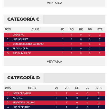
VER TABLA
CATEGORÍA C
POS
CLUB
PJ
PG
PE
PP
PTS
1
LOBOS F.C.
1
1
0
0
2
2
LOS JAGUARES
1
1
0
0
2
3
CONSTRUCCIONES CARDOZO
1
1
0
0
2
4
EL REJUNTE F.C.
1
1
0
0
2
5
PRO QUIMICA F.C.
1
1
0
0
2
VER TABLA
CATEGORÍA D
POS
CLUB
PJ
PG
PE
PP
PTS
1
INTER DE BARRIO
1
1
0
0
2
2
ASTO F.C.
1
1
0
0
2
3
FERRETERIA GULLINO
1
1
0
0
2
4
LOS DE SIEMPRE
1
1
0
0
2