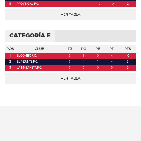
5
PROVINCIAL F.C.
1
1
0
0
2
VER TABLA
CATEGORÍA E
POS
CLUB
PJ
PG
PE
PP
PTS
1
EL COMBO F.C.
9
5
0
4
10
2
EL REJUNTE F.C.
9
4
1
4
9
3
LA TIMBANETA F.C.
9
0
0
9
0
VER TABLA