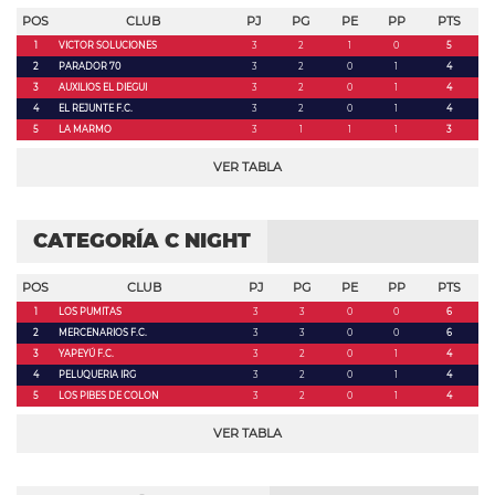
POS
CLUB
PJ
PG
PE
PP
PTS
1
VICTOR SOLUCIONES
3
2
1
0
5
2
PARADOR 70
3
2
0
1
4
3
AUXILIOS EL DIEGUI
3
2
0
1
4
4
EL REJUNTE F.C.
3
2
0
1
4
5
LA MARMO
3
1
1
1
3
VER TABLA
CATEGORÍA C NIGHT
POS
CLUB
PJ
PG
PE
PP
PTS
1
LOS PUMITAS
3
3
0
0
6
2
MERCENARIOS F.C.
3
3
0
0
6
3
YAPEYÚ F.C.
3
2
0
1
4
4
PELUQUERIA IRG
3
2
0
1
4
5
LOS PIBES DE COLON
3
2
0
1
4
VER TABLA