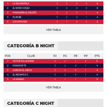
1
LA ESCARAPELA
3
3
0
0
6
2
EL NONO COQUI
3
3
0
0
6
3
PANADERÍA EL DELEITE
3
2
0
1
4
3
PL4N BE
3
2
0
1
4
5
LOS APACHES
3
1
0
2
2
VER TABLA
CATEGORÍA B NIGHT
POS
CLUB
PJ
PG
PE
PP
PTS
1
VICTOR SOLUCIONES
3
2
1
0
5
2
PARADOR 70
3
2
0
1
4
3
AUXILIOS EL DIEGUI
3
2
0
1
4
4
EL REJUNTE F.C.
3
2
0
1
4
5
LA MARMO
3
1
1
1
3
VER TABLA
CATEGORÍA C NIGHT