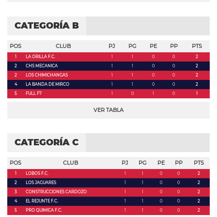
CATEGORÍA B
POS
CLUB
PJ
PG
PE
PP
PTS
1
LA ORILLA F.C.
1
1
0
0
2
2
CHS MECANICA
1
1
0
0
2
2
LOS CHIMICHANGAS
1
1
0
0
2
4
LA BANDA DE MIRCO
1
1
0
0
2
5
FULL F7
1
0
1
0
1
VER TABLA
CATEGORÍA C
POS
CLUB
PJ
PG
PE
PP
PTS
1
LOBOS F.C.
1
1
0
0
2
2
LOS JAGUARES
1
1
0
0
2
3
CONSTRUCCIONES CARDOZO
1
1
0
0
2
4
EL REJUNTE F.C.
1
1
0
0
2
5
PRO QUIMICA F.C.
1
1
0
0
2