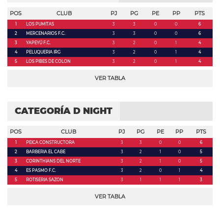
POS
CLUB
PJ
PG
PE
PP
PTS
1
LOS PUMITAS
3
3
0
0
6
2
MERCENARIOS F.C.
3
3
0
0
6
3
YAPEYÚ F.C.
3
2
0
1
4
4
PELUQUERIA IRG
3
2
0
1
4
5
LOS PIBES DE COLON
3
2
0
1
4
VER TABLA
CATEGORÍA D NIGHT
POS
CLUB
PJ
PG
PE
PP
PTS
1
PEICA CONSTRUCTORA
3
3
0
0
6
2
BARBERIA EL CABE
3
2
1
0
5
3
CORINTHIANS DEL NORTE
3
2
1
0
5
4
ES PASMO F.C.
3
2
0
1
4
5
ROTISERIA SAZON
3
1
1
1
3
VER TABLA