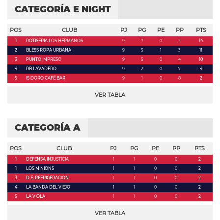
CATEGORÍA E NIGHT
POS
CLUB
PJ
PG
PE
PP
PTS
1
ROTISERIA LOS HERMANOS
9
7
0
2
14
2
BLESS ROPA URBANA
9
5
1
3
11
3
PUNTO IMPRESO
9
5
0
4
10
4
RB LAVADERO
9
2
0
7
4
5
ISIDORO CAFÉ BAR
9
1
0
8
2
VER TABLA
CATEGORÍA A
POS
CLUB
PJ
PG
PE
PP
PTS
1
DEFENSA INJUSTICIA
1
1
0
0
2
1
LOS MINIONS
1
1
0
0
2
3
D.E. REFRIGERACION
1
1
0
0
2
4
LA BANDA DEL VIEJO
1
1
0
0
2
5
LA VIOLA
1
1
0
0
2
VER TABLA