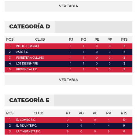
VER TABLA
CATEGORÍA D
POS
CLUB
PJ
PG
PE
PP
PTS
1
INTER DE BARRIO
1
1
0
0
2
2
ASTO F.C.
1
1
0
0
2
3
FERRETERIA GULLINO
1
1
0
0
2
4
LOS DE SIEMPRE
1
1
0
0
2
5
PROVINCIAL F.C.
1
1
0
0
2
VER TABLA
CATEGORÍA E
POS
CLUB
PJ
PG
PE
PP
PTS
1
EL COMBO F.C.
9
5
0
4
10
2
EL REJUNTE F.C.
9
4
1
4
9
3
LA TIMBANETA F.C.
9
0
0
9
0