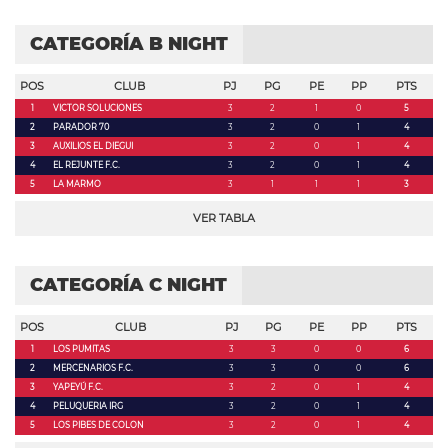
CATEGORÍA B NIGHT
POS
CLUB
PJ
PG
PE
PP
PTS
1
VICTOR SOLUCIONES
3
2
1
0
5
2
PARADOR 70
3
2
0
1
4
3
AUXILIOS EL DIEGUI
3
2
0
1
4
4
EL REJUNTE F.C.
3
2
0
1
4
5
LA MARMO
3
1
1
1
3
VER TABLA
CATEGORÍA C NIGHT
POS
CLUB
PJ
PG
PE
PP
PTS
1
LOS PUMITAS
3
3
0
0
6
2
MERCENARIOS F.C.
3
3
0
0
6
3
YAPEYÚ F.C.
3
2
0
1
4
4
PELUQUERIA IRG
3
2
0
1
4
5
LOS PIBES DE COLON
3
2
0
1
4