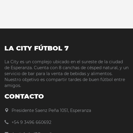
LA CITY FÚTBOL 7
La City es un complejo ubicado en el sureste de la ciudad
de Esperanza. Cuenta con 8 canchas de césped natural, y un
servicio de bar para la venta de bebidas y alimentos.
Nuestro objetivo es compartir tardes de buen fútbol entre
amigos.
CONTACTO
Presidente Saenz Peña 1051, Esperanza
+54 9 3496 660692