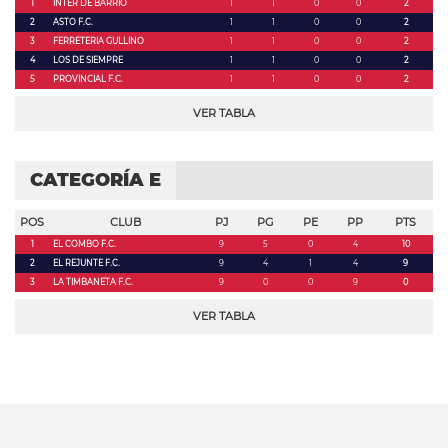
1
INTER DE BARRIO
1
1
0
0
2
2
ASTO F.C.
1
1
0
0
2
3
FERRETERIA GULLINO
1
1
0
0
2
4
LOS DE SIEMPRE
1
1
0
0
2
5
PROVINCIAL F.C.
1
1
0
0
2
VER TABLA
CATEGORÍA E
POS
CLUB
PJ
PG
PE
PP
PTS
1
EL COMBO F.C.
9
5
0
4
10
2
EL REJUNTE F.C.
9
4
1
4
9
3
LA TIMBANETA F.C.
9
0
0
9
0
VER TABLA