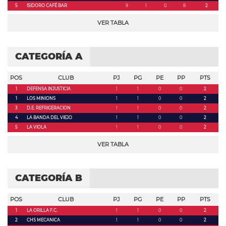
5
ISIDORO CAFÉ BAR
9
1
0
8
2
VER TABLA
CATEGORÍA A
POS
CLUB
PJ
PG
PE
PP
PTS
1
DEFENSA INJUSTICIA
1
1
0
0
2
1
LOS MINIONS
1
1
0
0
2
3
D.E. REFRIGERACION
1
1
0
0
2
4
LA BANDA DEL VIEJO
1
1
0
0
2
5
LA VIOLA
1
1
0
0
2
VER TABLA
CATEGORÍA B
POS
CLUB
PJ
PG
PE
PP
PTS
1
LA ORILLA F.C.
1
1
0
0
2
2
CHS MECANICA
1
1
0
0
2