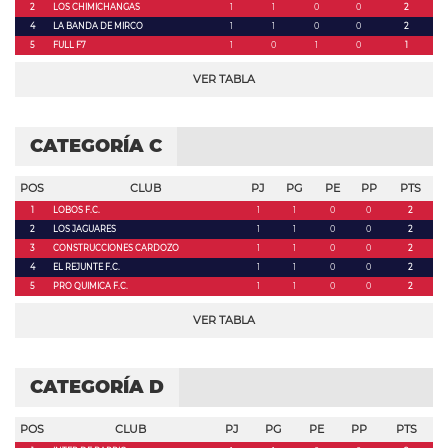
2
LOS CHIMICHANGAS
1
1
0
0
2
4
LA BANDA DE MIRCO
1
1
0
0
2
5
FULL F7
1
0
1
0
1
VER TABLA
CATEGORÍA C
POS
CLUB
PJ
PG
PE
PP
PTS
1
LOBOS F.C.
1
1
0
0
2
2
LOS JAGUARES
1
1
0
0
2
3
CONSTRUCCIONES CARDOZO
1
1
0
0
2
4
EL REJUNTE F.C.
1
1
0
0
2
5
PRO QUIMICA F.C.
1
1
0
0
2
VER TABLA
CATEGORÍA D
POS
CLUB
PJ
PG
PE
PP
PTS