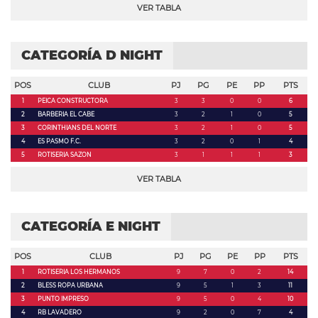
VER TABLA
CATEGORÍA D NIGHT
POS
CLUB
PJ
PG
PE
PP
PTS
1
PEICA CONSTRUCTORA
3
3
0
0
6
2
BARBERIA EL CABE
3
2
1
0
5
3
CORINTHIANS DEL NORTE
3
2
1
0
5
4
ES PASMO F.C.
3
2
0
1
4
5
ROTISERIA SAZON
3
1
1
1
3
VER TABLA
CATEGORÍA E NIGHT
POS
CLUB
PJ
PG
PE
PP
PTS
1
ROTISERIA LOS HERMANOS
9
7
0
2
14
2
BLESS ROPA URBANA
9
5
1
3
11
3
PUNTO IMPRESO
9
5
0
4
10
4
RB LAVADERO
9
2
0
7
4