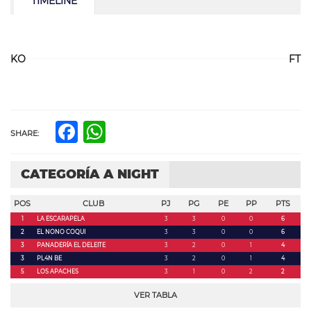
TIMELINE
KO
FT
Facebook
WhatsApp
SHARE:
CATEGORÍA A NIGHT
POS
CLUB
PJ
PG
PE
PP
PTS
1
LA ESCARAPELA
3
3
0
0
6
2
EL NONO COQUI
3
3
0
0
6
3
PANADERÍA EL DELEITE
3
2
0
1
4
3
PL4N BE
3
2
0
1
4
5
LOS APACHES
3
1
0
2
2
VER TABLA