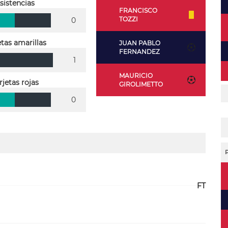
sistencias
FRANCISCO
TOZZI
0
etas amarillas
JUAN PABLO
FERNANDEZ
1
MAURICIO
rjetas rojas
GIROLIMETTO
0
FT