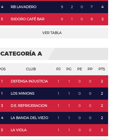
4
RB LAVADERO
9
2
0
7
4
5
ISIDORO CAFÉ BAR
9
1
0
8
2
VER TABLA
CATEGORÍA A
POS
CLUB
PJ
PG
PE
PP
PTS
1
DEFENSA INJUSTICIA
1
1
0
0
2
1
LOS MINIONS
1
1
0
0
2
3
D.E. REFRIGERACION
1
1
0
0
2
4
LA BANDA DEL VIEJO
1
1
0
0
2
5
LA VIOLA
1
1
0
0
2