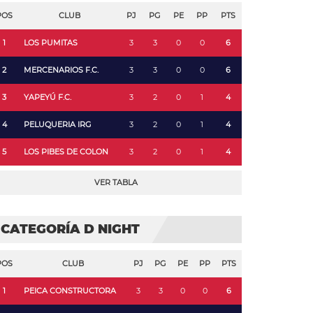
POS
CLUB
PJ
PG
PE
PP
PTS
1
LOS PUMITAS
3
3
0
0
6
2
MERCENARIOS F.C.
3
3
0
0
6
3
YAPEYÚ F.C.
3
2
0
1
4
4
PELUQUERIA IRG
3
2
0
1
4
5
LOS PIBES DE COLON
3
2
0
1
4
VER TABLA
CATEGORÍA D NIGHT
POS
CLUB
PJ
PG
PE
PP
PTS
1
PEICA CONSTRUCTORA
3
3
0
0
6