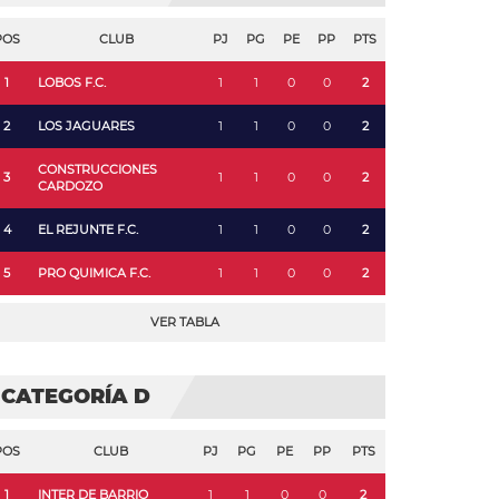
POS
CLUB
PJ
PG
PE
PP
PTS
1
LOBOS F.C.
1
1
0
0
2
2
LOS JAGUARES
1
1
0
0
2
CONSTRUCCIONES
3
1
1
0
0
2
CARDOZO
4
EL REJUNTE F.C.
1
1
0
0
2
5
PRO QUIMICA F.C.
1
1
0
0
2
VER TABLA
CATEGORÍA D
POS
CLUB
PJ
PG
PE
PP
PTS
1
INTER DE BARRIO
1
1
0
0
2