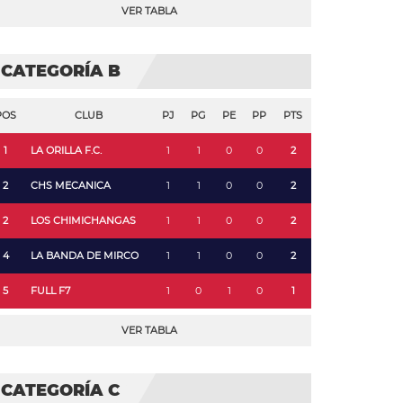
VER TABLA
CATEGORÍA B
POS
CLUB
PJ
PG
PE
PP
PTS
1
LA ORILLA F.C.
1
1
0
0
2
2
CHS MECANICA
1
1
0
0
2
2
LOS CHIMICHANGAS
1
1
0
0
2
4
LA BANDA DE MIRCO
1
1
0
0
2
5
FULL F7
1
0
1
0
1
VER TABLA
CATEGORÍA C