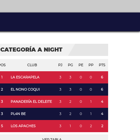
CATEGORÍA A NIGHT
POS
CLUB
PJ
PG
PE
PP
PTS
1
LA ESCARAPELA
3
3
0
0
6
2
EL NONO COQUI
3
3
0
0
6
3
PANADERÍA EL DELEITE
3
2
0
1
4
3
PL4N BE
3
2
0
1
4
5
LOS APACHES
3
1
0
2
2
VER TABLA