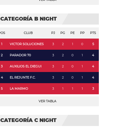
CATEGORÍA B NIGHT
POS
CLUB
PJ
PG
PE
PP
PTS
1
VICTOR SOLUCIONES
3
2
1
0
5
2
PARADOR 70
3
2
0
1
4
3
AUXILIOS EL DIEGUI
3
2
0
1
4
4
EL REJUNTE F.C.
3
2
0
1
4
5
LA MARMO
3
1
1
1
3
VER TABLA
CATEGORÍA C NIGHT