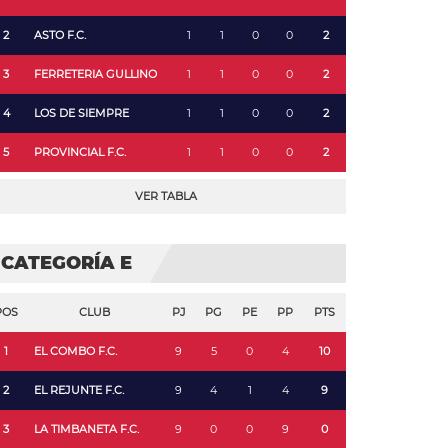
2
ASTO F.C.
1
1
0
0
2
3
FERRETERIA GULLINO
1
1
0
0
2
4
LOS DE SIEMPRE
1
1
0
0
2
5
PROVINCIAL F.C.
1
1
0
0
2
VER TABLA
CATEGORÍA E
POS
CLUB
PJ
PG
PE
PP
PTS
1
EL COMBO F.C.
9
5
0
4
10
2
EL REJUNTE F.C.
9
4
1
4
9
3
LA TIMBANETA F.C.
9
0
0
9
0