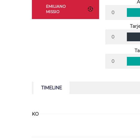
A
EMILIANO
MISSIO
0
Tarj
0
Ta
0
TIMELINE
KO