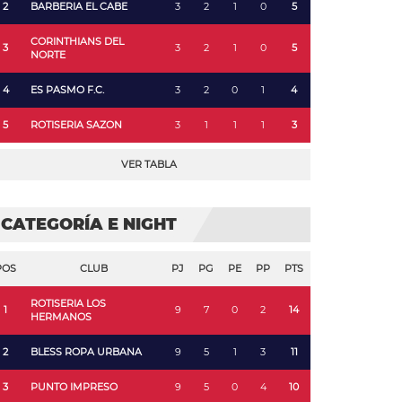
2
BARBERIA EL CABE
3
2
1
0
5
CORINTHIANS DEL
3
3
2
1
0
5
NORTE
4
ES PASMO F.C.
3
2
0
1
4
5
ROTISERIA SAZON
3
1
1
1
3
VER TABLA
CATEGORÍA E NIGHT
POS
CLUB
PJ
PG
PE
PP
PTS
ROTISERIA LOS
1
9
7
0
2
14
HERMANOS
2
BLESS ROPA URBANA
9
5
1
3
11
3
PUNTO IMPRESO
9
5
0
4
10