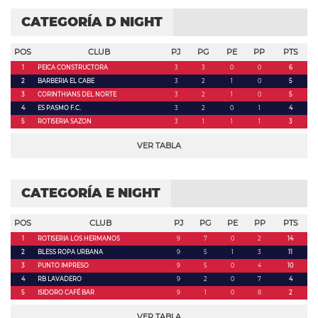
CATEGORÍA D NIGHT
POS
CLUB
PJ
PG
PE
PP
PTS
1
PEICA CONSTRUCTORA
3
3
0
0
6
2
BARBERIA EL CABE
3
2
1
0
5
3
CORINTHIANS DEL NORTE
3
2
1
0
5
4
ES PASMO F.C.
3
2
0
1
4
5
ROTISERIA SAZON
3
1
1
1
3
VER TABLA
CATEGORÍA E NIGHT
POS
CLUB
PJ
PG
PE
PP
PTS
1
ROTISERIA LOS HERMANOS
9
7
0
2
14
2
BLESS ROPA URBANA
9
5
1
3
11
3
PUNTO IMPRESO
9
5
0
4
10
4
RB LAVADERO
9
2
0
7
4
5
ISIDORO CAFÉ BAR
9
1
0
8
2
VER TABLA