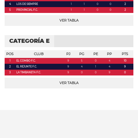
4
LOS DE SIEMPRE
1
1
0
0
2
5
PROVINCIAL F.C.
1
1
0
0
2
VER TABLA
CATEGORÍA E
POS
CLUB
PJ
PG
PE
PP
PTS
1
EL COMBO F.C.
9
5
0
4
10
2
EL REJUNTE F.C.
9
4
1
4
9
3
LA TIMBANETA F.C.
9
0
0
9
0
VER TABLA