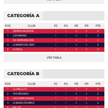
CATEGORÍA A
POS
CLUB
PJ
PG
PE
PP
PTS
1
DEFENSA INJUSTICIA
1
1
0
0
2
1
LOS MINIONS
1
1
0
0
2
3
D.E. REFRIGERACION
1
1
0
0
2
4
LA BANDA DEL VIEJO
1
1
0
0
2
5
LA VIOLA
1
1
0
0
2
VER TABLA
CATEGORÍA B
POS
CLUB
PJ
PG
PE
PP
PTS
1
LA ORILLA F.C.
1
1
0
0
2
2
CHS MECANICA
1
1
0
0
2
2
LOS CHIMICHANGAS
1
1
0
0
2
4
LA BANDA DE MIRCO
1
1
0
0
2
5
FULL F7
1
0
1
0
1