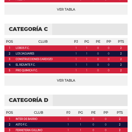
VER TABLA
CATEGORÍA C
POS
CLUB
PJ
PG
PE
PP
PTS
1
LOBOS F.C.
1
1
0
0
2
2
LOS JAGUARES
1
1
0
0
2
3
CONSTRUCCIONES CARDOZO
1
1
0
0
2
4
EL REJUNTE F.C.
1
1
0
0
2
5
PRO QUIMICA F.C.
1
1
0
0
2
VER TABLA
CATEGORÍA D
POS
CLUB
PJ
PG
PE
PP
PTS
1
INTER DE BARRIO
1
1
0
0
2
2
ASTO F.C.
1
1
0
0
2
3
FERRETERIA GULLINO
1
1
0
0
2