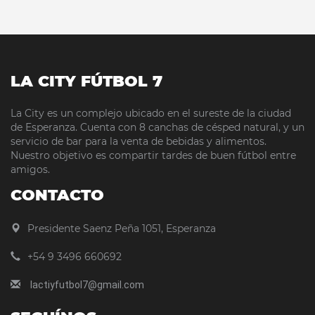
LA CITY FÚTBOL 7
La City es un complejo ubicado en el sureste de la ciudad
de Esperanza. Cuenta con 8 canchas de césped natural, y un
servicio de bar para la venta de bebidas y alimentos.
Nuestro objetivo es compartir tardes de buen fútbol entre
amigos.
CONTACTO
Presidente Saenz Peña 1051, Esperanza
+54 9 3496 660692
lactiyfutbol7@gmail.com