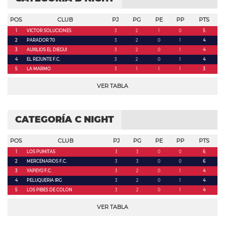
POS
CLUB
PJ
PG
PE
PP
PTS
1
VICTOR SOLUCIONES
3
2
1
0
5
2
PARADOR 70
3
2
0
1
4
3
AUXILIOS EL DIEGUI
3
2
0
1
4
4
EL REJUNTE F.C.
3
2
0
1
4
5
LA MARMO
3
1
1
1
3
VER TABLA
CATEGORÍA C NIGHT
POS
CLUB
PJ
PG
PE
PP
PTS
1
LOS PUMITAS
3
3
0
0
6
2
MERCENARIOS F.C.
3
3
0
0
6
3
YAPEYÚ F.C.
3
2
0
1
4
4
PELUQUERIA IRG
3
2
0
1
4
5
LOS PIBES DE COLON
3
2
0
1
4
VER TABLA