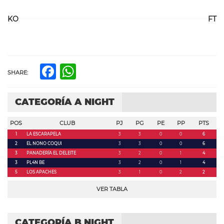
KO
FT
Facebook
WhatsApp
SHARE:
CATEGORÍA A NIGHT
POS
CLUB
PJ
PG
PE
PP
PTS
1
LA ESCARAPELA
3
3
0
0
6
2
EL NONO COQUI
3
3
0
0
6
3
PANADERÍA EL DELEITE
3
2
0
1
4
3
PL4N BE
3
2
0
1
4
5
LOS APACHES
3
1
0
2
2
VER TABLA
CATEGORÍA B NIGHT