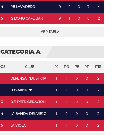
4
RB LAVADERO
9
2
0
7
4
5
ISIDORO CAFÉ BAR
9
1
0
8
2
VER TABLA
CATEGORÍA A
POS
CLUB
PJ
PG
PE
PP
PTS
1
DEFENSA INJUSTICIA
1
1
0
0
2
1
LOS MINIONS
1
1
0
0
2
3
D.E. REFRIGERACION
1
1
0
0
2
4
LA BANDA DEL VIEJO
1
1
0
0
2
5
LA VIOLA
1
1
0
0
2