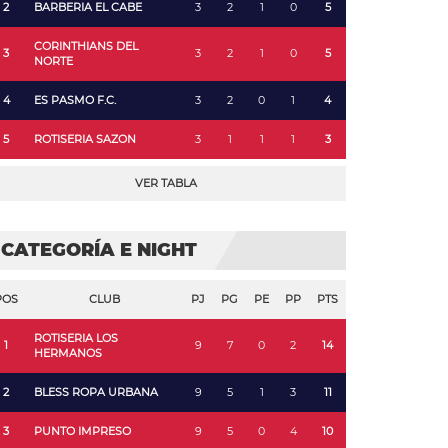
2
BARBERIA EL CABE
3
2
1
0
5
CORINTHIANS DEL
3
3
2
1
0
5
NORTE
4
ES PASMO F.C.
3
2
0
1
4
5
ROTISERIA SAZON
3
1
1
1
3
VER TABLA
CATEGORÍA E NIGHT
POS
CLUB
PJ
PG
PE
PP
PTS
ROTISERIA LOS
1
9
7
0
2
14
HERMANOS
2
BLESS ROPA URBANA
9
5
1
3
11
3
PUNTO IMPRESO
9
5
0
4
10