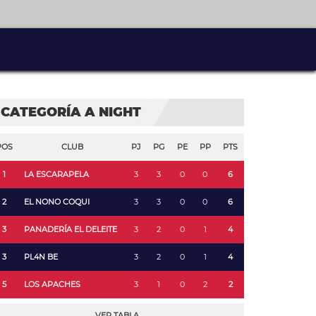
CATEGORÍA A NIGHT
POS
CLUB
PJ
PG
PE
PP
PTS
1
LA ESCARAPELA
3
3
0
0
6
2
EL NONO COQUI
3
3
0
0
6
3
PANADERÍA EL DELEITE
3
2
0
1
4
3
PL4N BE
3
2
0
1
4
5
LOS APACHES
3
1
0
2
2
VER TABLA