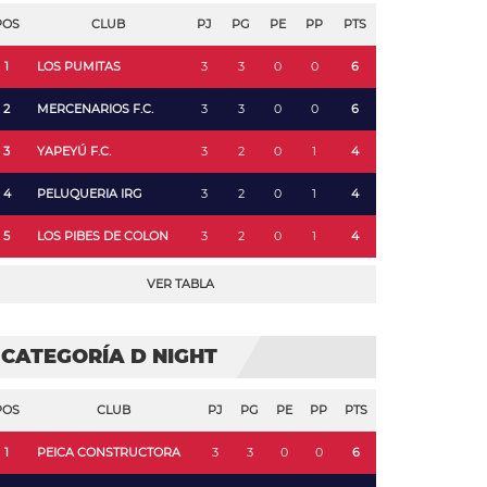
POS
CLUB
PJ
PG
PE
PP
PTS
1
LOS PUMITAS
3
3
0
0
6
2
MERCENARIOS F.C.
3
3
0
0
6
3
YAPEYÚ F.C.
3
2
0
1
4
4
PELUQUERIA IRG
3
2
0
1
4
5
LOS PIBES DE COLON
3
2
0
1
4
VER TABLA
CATEGORÍA D NIGHT
POS
CLUB
PJ
PG
PE
PP
PTS
1
PEICA CONSTRUCTORA
3
3
0
0
6