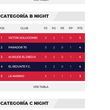
CATEGORÍA B NIGHT
POS
CLUB
PJ
PG
PE
PP
PTS
1
VICTOR SOLUCIONES
3
2
1
0
5
2
PARADOR 70
3
2
0
1
4
3
AUXILIOS EL DIEGUI
3
2
0
1
4
4
EL REJUNTE F.C.
3
2
0
1
4
5
LA MARMO
3
1
1
1
3
VER TABLA
CATEGORÍA C NIGHT