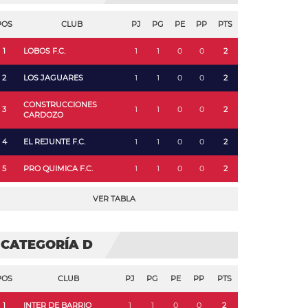
POS
CLUB
PJ
PG
PE
PP
PTS
1
LOBOS F.C.
1
1
0
0
2
2
LOS JAGUARES
1
1
0
0
2
CONSTRUCCIONES
3
1
1
0
0
2
CARDOZO
4
EL REJUNTE F.C.
1
1
0
0
2
5
PRO QUIMICA F.C.
1
1
0
0
2
VER TABLA
CATEGORÍA D
POS
CLUB
PJ
PG
PE
PP
PTS
1
INTER DE BARRIO
1
1
0
0
2