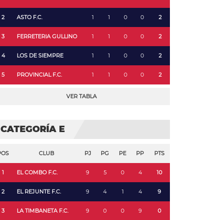
2
ASTO F.C.
1
1
0
0
2
3
FERRETERIA GULLINO
1
1
0
0
2
4
LOS DE SIEMPRE
1
1
0
0
2
5
PROVINCIAL F.C.
1
1
0
0
2
VER TABLA
CATEGORÍA E
POS
CLUB
PJ
PG
PE
PP
PTS
1
EL COMBO F.C.
9
5
0
4
10
2
EL REJUNTE F.C.
9
4
1
4
9
3
LA TIMBANETA F.C.
9
0
0
9
0