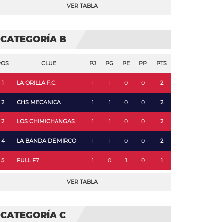
VER TABLA
CATEGORÍA B
POS
CLUB
PJ
PG
PE
PP
PTS
1
LA ORILLA F.C.
1
1
0
0
2
2
CHS MECANICA
1
1
0
0
2
2
LOS CHIMICHANGAS
1
1
0
0
2
4
LA BANDA DE MIRCO
1
1
0
0
2
5
FULL F7
1
0
1
0
1
VER TABLA
CATEGORÍA C