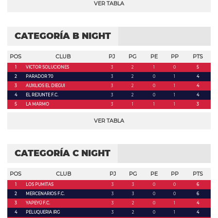
VER TABLA
CATEGORÍA B NIGHT
POS
CLUB
PJ
PG
PE
PP
PTS
1
VICTOR SOLUCIONES
3
2
1
0
5
2
PARADOR 70
3
2
0
1
4
3
AUXILIOS EL DIEGUI
3
2
0
1
4
4
EL REJUNTE F.C.
3
2
0
1
4
5
LA MARMO
3
1
1
1
3
VER TABLA
CATEGORÍA C NIGHT
POS
CLUB
PJ
PG
PE
PP
PTS
1
LOS PUMITAS
3
3
0
0
6
2
MERCENARIOS F.C.
3
3
0
0
6
3
YAPEYÚ F.C.
3
2
0
1
4
4
PELUQUERIA IRG
3
2
0
1
4