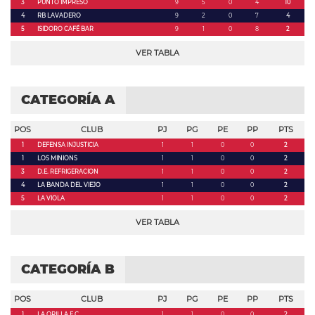
3
PUNTO IMPRESO
9
5
0
4
10
4
RB LAVADERO
9
2
0
7
4
5
ISIDORO CAFÉ BAR
9
1
0
8
2
VER TABLA
CATEGORÍA A
POS
CLUB
PJ
PG
PE
PP
PTS
1
DEFENSA INJUSTICIA
1
1
0
0
2
1
LOS MINIONS
1
1
0
0
2
3
D.E. REFRIGERACION
1
1
0
0
2
4
LA BANDA DEL VIEJO
1
1
0
0
2
5
LA VIOLA
1
1
0
0
2
VER TABLA
CATEGORÍA B
POS
CLUB
PJ
PG
PE
PP
PTS
1
LA ORILLA F.C.
1
1
0
0
2