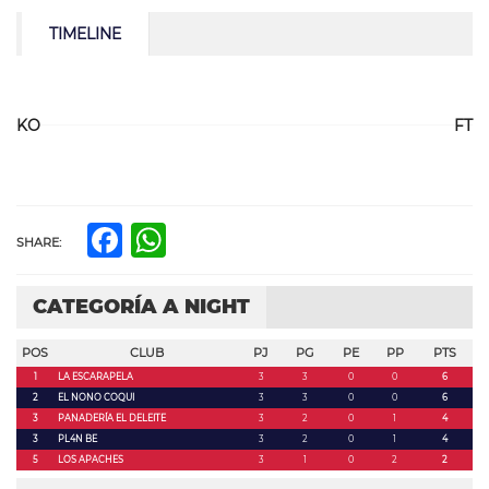
TIMELINE
KO
FT
Facebook
WhatsApp
SHARE:
CATEGORÍA A NIGHT
POS
CLUB
PJ
PG
PE
PP
PTS
1
LA ESCARAPELA
3
3
0
0
6
2
EL NONO COQUI
3
3
0
0
6
3
PANADERÍA EL DELEITE
3
2
0
1
4
3
PL4N BE
3
2
0
1
4
5
LOS APACHES
3
1
0
2
2