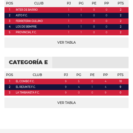
POS
CLUB
PJ
PG
PE
PP
PTS
1
INTER DE BARRIO
1
1
0
0
2
2
ASTO F.C.
1
1
0
0
2
3
FERRETERIA GULLINO
1
1
0
0
2
4
LOS DE SIEMPRE
1
1
0
0
2
5
PROVINCIAL F.C.
1
1
0
0
2
VER TABLA
CATEGORÍA E
POS
CLUB
PJ
PG
PE
PP
PTS
1
EL COMBO F.C.
9
5
0
4
10
2
EL REJUNTE F.C.
9
4
1
4
9
3
LA TIMBANETA F.C.
9
0
0
9
0
VER TABLA