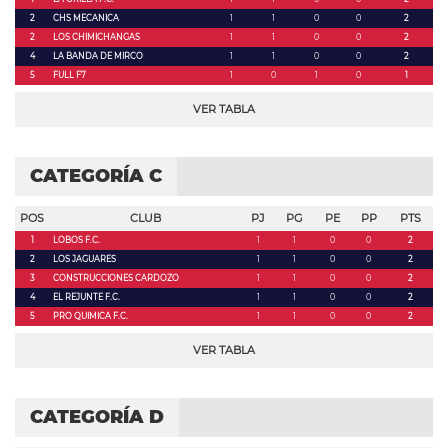
2
CHS MECANICA
1
1
0
0
2
2
LOS CHIMICHANGAS
1
1
0
0
2
4
LA BANDA DE MIRCO
1
1
0
0
2
5
FULL F7
1
0
1
0
1
VER TABLA
CATEGORÍA C
POS
CLUB
PJ
PG
PE
PP
PTS
1
LOBOS F.C.
1
1
0
0
2
2
LOS JAGUARES
1
1
0
0
2
3
CONSTRUCCIONES CARDOZO
1
1
0
0
2
4
EL REJUNTE F.C.
1
1
0
0
2
5
PRO QUIMICA F.C.
1
1
0
0
2
VER TABLA
CATEGORÍA D