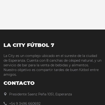
LA CITY FÚTBOL 7
La City es un complejo ubicado en el sureste de la ciudad
de Esperanza. Cuenta con 8 canchas de césped natural, y un
servicio de bar para la venta de bebidas y alimentos.
Nuestro objetivo es compartir tardes de buen fútbol entre
amigos.
CONTACTO
Presidente Saenz Peña 1051, Esperanza
+54 9 3496 660692