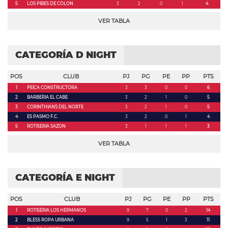
5
LOS PIBES DE COLON
3
2
0
1
4
VER TABLA
CATEGORÍA D NIGHT
POS
CLUB
PJ
PG
PE
PP
PTS
1
PEICA CONSTRUCTORA
3
3
0
0
6
2
BARBERIA EL CABE
3
2
1
0
5
3
CORINTHIANS DEL NORTE
3
2
1
0
5
4
ES PASMO F.C.
3
2
0
1
4
5
ROTISERIA SAZON
3
1
1
1
3
VER TABLA
CATEGORÍA E NIGHT
POS
CLUB
PJ
PG
PE
PP
PTS
1
ROTISERIA LOS HERMANOS
9
7
0
2
14
2
BLESS ROPA URBANA
9
5
1
3
11