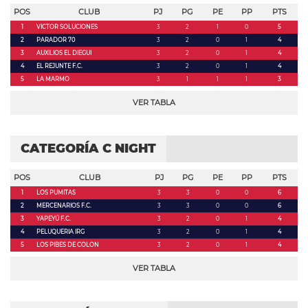
POS
CLUB
PJ
PG
PE
PP
PTS
1
VICTOR SOLUCIONES
3
2
1
0
5
2
PARADOR 70
3
2
0
1
4
3
AUXILIOS EL DIEGUI
3
2
0
1
4
4
EL REJUNTE F.C.
3
2
0
1
4
5
LA MARMO
3
1
1
1
3
VER TABLA
CATEGORÍA C NIGHT
POS
CLUB
PJ
PG
PE
PP
PTS
1
LOS PUMITAS
3
3
0
0
6
2
MERCENARIOS F.C.
3
3
0
0
6
3
YAPEYÚ F.C.
3
2
0
1
4
4
PELUQUERIA IRG
3
2
0
1
4
5
LOS PIBES DE COLON
3
2
0
1
4
VER TABLA