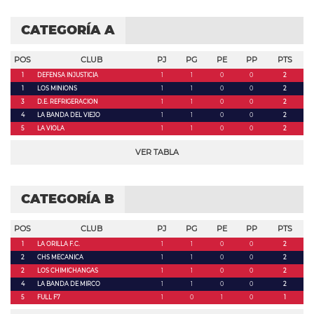
CATEGORÍA A
POS
CLUB
PJ
PG
PE
PP
PTS
1
DEFENSA INJUSTICIA
1
1
0
0
2
1
LOS MINIONS
1
1
0
0
2
3
D.E. REFRIGERACION
1
1
0
0
2
4
LA BANDA DEL VIEJO
1
1
0
0
2
5
LA VIOLA
1
1
0
0
2
VER TABLA
CATEGORÍA B
POS
CLUB
PJ
PG
PE
PP
PTS
1
LA ORILLA F.C.
1
1
0
0
2
2
CHS MECANICA
1
1
0
0
2
2
LOS CHIMICHANGAS
1
1
0
0
2
4
LA BANDA DE MIRCO
1
1
0
0
2
5
FULL F7
1
0
1
0
1