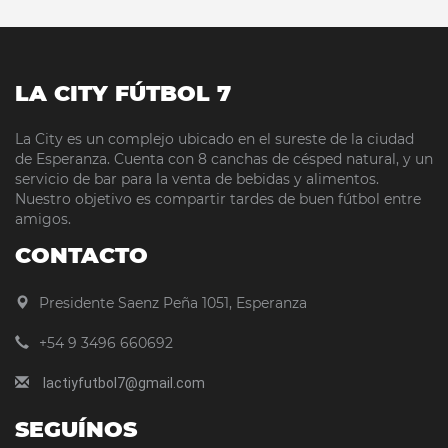
LA CITY FÚTBOL 7
La City es un complejo ubicado en el sureste de la ciudad
de Esperanza. Cuenta con 8 canchas de césped natural, y un
servicio de bar para la venta de bebidas y alimentos.
Nuestro objetivo es compartir tardes de buen fútbol entre
amigos.
CONTACTO
Presidente Saenz Peña 1051, Esperanza
+54 9 3496 660692
lactiyfutbol7@gmail.com
SEGUÍNOS