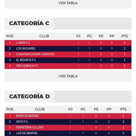
VER TABLA
CATEGORÍA C
POS
CLUB
PJ
PG
PE
PP
PTS
1
LOBOS F.C.
1
1
0
0
2
2
LOS JAGUARES
1
1
0
0
2
3
CONSTRUCCIONES CARDOZO
1
1
0
0
2
4
EL REJUNTE F.C.
1
1
0
0
2
5
PRO QUIMICA F.C.
1
1
0
0
2
VER TABLA
CATEGORÍA D
POS
CLUB
PJ
PG
PE
PP
PTS
1
INTER DE BARRIO
1
1
0
0
2
2
ASTO F.C.
1
1
0
0
2
3
FERRETERIA GULLINO
1
1
0
0
2
4
LOS DE SIEMPRE
1
1
0
0
2