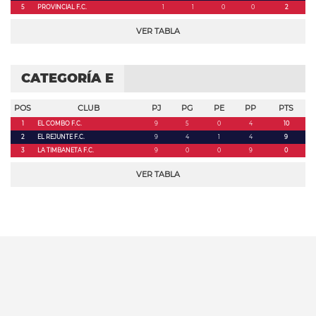
5
PROVINCIAL F.C.
1
1
0
0
2
VER TABLA
CATEGORÍA E
POS
CLUB
PJ
PG
PE
PP
PTS
1
EL COMBO F.C.
9
5
0
4
10
2
EL REJUNTE F.C.
9
4
1
4
9
3
LA TIMBANETA F.C.
9
0
0
9
0
VER TABLA