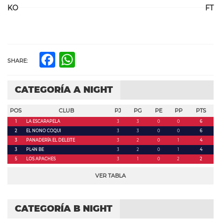
KO
FT
Facebook
WhatsApp
SHARE:
CATEGORÍA A NIGHT
POS
CLUB
PJ
PG
PE
PP
PTS
1
LA ESCARAPELA
3
3
0
0
6
2
EL NONO COQUI
3
3
0
0
6
3
PANADERÍA EL DELEITE
3
2
0
1
4
3
PL4N BE
3
2
0
1
4
5
LOS APACHES
3
1
0
2
2
VER TABLA
CATEGORÍA B NIGHT