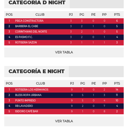
CATEGORÍA D NIGHT
POS
CLUB
PJ
PG
PE
PP
PTS
1
PEICA CONSTRUCTORA
3
3
0
0
6
2
BARBERIA EL CABE
3
2
1
0
5
3
CORINTHIANS DEL NORTE
3
2
1
0
5
4
ES PASMO F.C.
3
2
0
1
4
5
ROTISERIA SAZON
3
1
1
1
3
VER TABLA
CATEGORÍA E NIGHT
POS
CLUB
PJ
PG
PE
PP
PTS
1
ROTISERIA LOS HERMANOS
9
7
0
2
14
2
BLESS ROPA URBANA
9
5
1
3
11
3
PUNTO IMPRESO
9
5
0
4
10
4
RB LAVADERO
9
2
0
7
4
5
ISIDORO CAFÉ BAR
9
1
0
8
2
VER TABLA