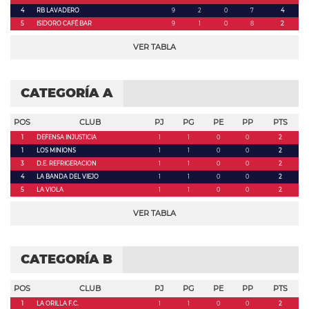
4
RB LAVADERO
9
2
0
7
4
5
ISIDORO CAFÉ BAR
9
1
0
8
2
VER TABLA
CATEGORÍA A
POS
CLUB
PJ
PG
PE
PP
PTS
1
DEFENSA INJUSTICIA
1
1
0
0
2
1
LOS MINIONS
1
1
0
0
2
3
D.E. REFRIGERACION
1
1
0
0
2
4
LA BANDA DEL VIEJO
1
1
0
0
2
5
LA VIOLA
1
1
0
0
2
VER TABLA
CATEGORÍA B
POS
CLUB
PJ
PG
PE
PP
PTS
1
LA ORILLA F.C.
1
1
0
0
2