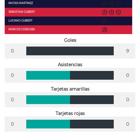
MATIAS MARTINEZ
SEBASTIAN GUIBERT
LUCIANO GUIBERT
MARCOS CORDOBA
Goles
0
9
Asistencias
0
0
Tarjetas amarillas
0
0
Tarjetas rojas
0
0