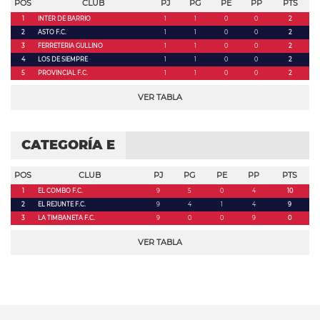
POS
CLUB
PJ
PG
PE
PP
PTS
1
INTER DE BARRIO
1
1
0
0
2
2
ASTO F.C.
1
1
0
0
2
3
FERRETERIA GULLINO
1
1
0
0
2
4
LOS DE SIEMPRE
1
1
0
0
2
5
PROVINCIAL F.C.
1
1
0
0
2
VER TABLA
CATEGORÍA E
POS
CLUB
PJ
PG
PE
PP
PTS
1
EL COMBO F.C.
9
5
0
4
10
2
EL REJUNTE F.C.
9
4
1
4
9
3
LA TIMBANETA F.C.
9
0
0
9
0
VER TABLA