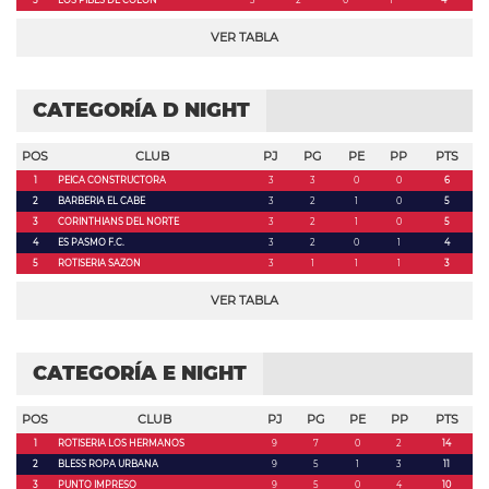
5
LOS PIBES DE COLON
3
2
0
1
4
VER TABLA
CATEGORÍA D NIGHT
POS
CLUB
PJ
PG
PE
PP
PTS
1
PEICA CONSTRUCTORA
3
3
0
0
6
2
BARBERIA EL CABE
3
2
1
0
5
3
CORINTHIANS DEL NORTE
3
2
1
0
5
4
ES PASMO F.C.
3
2
0
1
4
5
ROTISERIA SAZON
3
1
1
1
3
VER TABLA
CATEGORÍA E NIGHT
POS
CLUB
PJ
PG
PE
PP
PTS
1
ROTISERIA LOS HERMANOS
9
7
0
2
14
2
BLESS ROPA URBANA
9
5
1
3
11
3
PUNTO IMPRESO
9
5
0
4
10