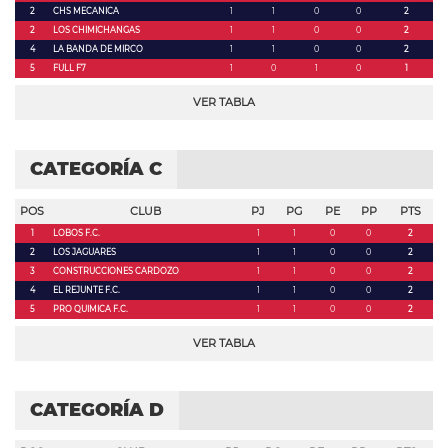
2
CHS MECANICA
1
1
0
0
2
2
LOS CHIMICHANGAS
1
1
0
0
2
4
LA BANDA DE MIRCO
1
1
0
0
2
5
FULL F7
1
0
1
0
1
VER TABLA
CATEGORÍA C
POS
CLUB
PJ
PG
PE
PP
PTS
1
LOBOS F.C.
1
1
0
0
2
2
LOS JAGUARES
1
1
0
0
2
3
CONSTRUCCIONES CARDOZO
1
1
0
0
2
4
EL REJUNTE F.C.
1
1
0
0
2
5
PRO QUIMICA F.C.
1
1
0
0
2
VER TABLA
CATEGORÍA D