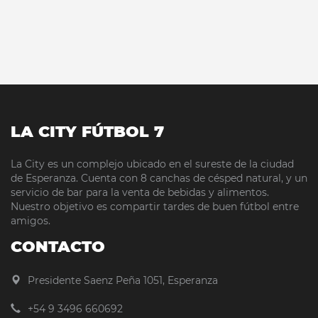
LA CITY FÚTBOL 7
La City es un complejo ubicado en el sureste de la ciudad
de Esperanza. Cuenta con 8 canchas de césped natural, y un
servicio de bar para la venta de bebidas y alimentos.
Nuestro objetivo es compartir tardes de buen fútbol entre
amigos.
CONTACTO
Presidente Saenz Peña 1051, Esperanza
+54 9 3496 660692