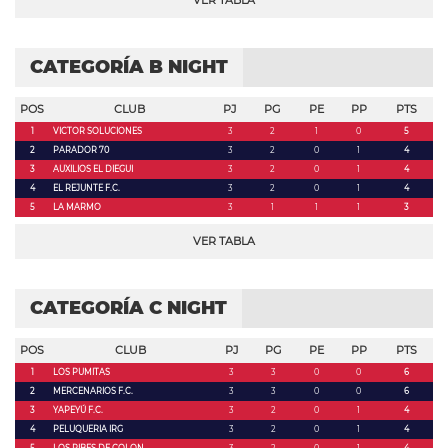
VER TABLA
CATEGORÍA B NIGHT
POS
CLUB
PJ
PG
PE
PP
PTS
1
VICTOR SOLUCIONES
3
2
1
0
5
2
PARADOR 70
3
2
0
1
4
3
AUXILIOS EL DIEGUI
3
2
0
1
4
4
EL REJUNTE F.C.
3
2
0
1
4
5
LA MARMO
3
1
1
1
3
VER TABLA
CATEGORÍA C NIGHT
POS
CLUB
PJ
PG
PE
PP
PTS
1
LOS PUMITAS
3
3
0
0
6
2
MERCENARIOS F.C.
3
3
0
0
6
3
YAPEYÚ F.C.
3
2
0
1
4
4
PELUQUERIA IRG
3
2
0
1
4