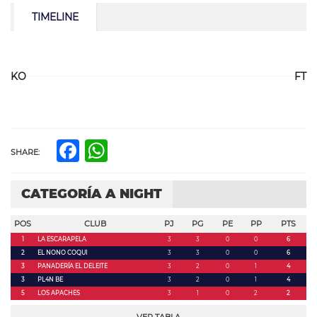
TIMELINE
KO
FT
Facebook
WhatsApp
SHARE:
CATEGORÍA A NIGHT
POS
CLUB
PJ
PG
PE
PP
PTS
1
LA ESCARAPELA
3
3
0
0
6
2
EL NONO COQUI
3
3
0
0
6
3
PANADERÍA EL DELEITE
3
2
0
1
4
3
PL4N BE
3
2
0
1
4
5
LOS APACHES
3
1
0
2
2