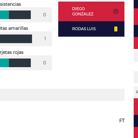
sistencias
DIEGO
GONZALEZ
0
etas amarillas
RODAS LUIS
1
rjetas rojas
0
FT