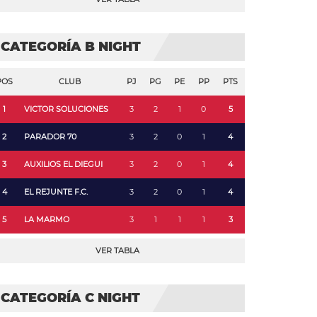
CATEGORÍA B NIGHT
POS
CLUB
PJ
PG
PE
PP
PTS
1
VICTOR SOLUCIONES
3
2
1
0
5
2
PARADOR 70
3
2
0
1
4
3
AUXILIOS EL DIEGUI
3
2
0
1
4
4
EL REJUNTE F.C.
3
2
0
1
4
5
LA MARMO
3
1
1
1
3
VER TABLA
CATEGORÍA C NIGHT