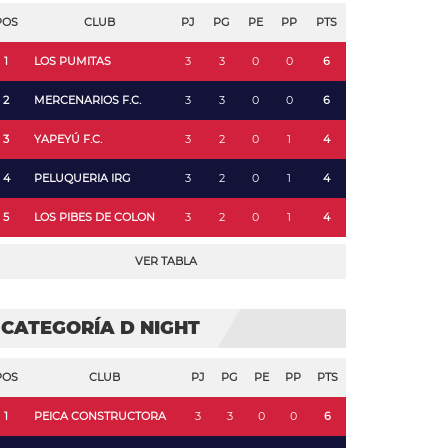
POS
CLUB
PJ
PG
PE
PP
PTS
1
LOS PUMITAS
3
3
0
0
6
2
MERCENARIOS F.C.
3
3
0
0
6
3
YAPEYÚ F.C.
3
2
0
1
4
4
PELUQUERIA IRG
3
2
0
1
4
5
LOS PIBES DE COLON
3
2
0
1
4
VER TABLA
CATEGORÍA D NIGHT
POS
CLUB
PJ
PG
PE
PP
PTS
1
PEICA CONSTRUCTORA
3
3
0
0
6