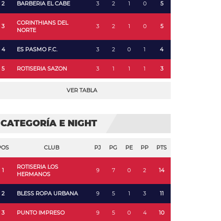
2
BARBERIA EL CABE
3
2
1
0
5
CORINTHIANS DEL
3
3
2
1
0
5
NORTE
4
ES PASMO F.C.
3
2
0
1
4
5
ROTISERIA SAZON
3
1
1
1
3
VER TABLA
CATEGORÍA E NIGHT
POS
CLUB
PJ
PG
PE
PP
PTS
ROTISERIA LOS
1
9
7
0
2
14
HERMANOS
2
BLESS ROPA URBANA
9
5
1
3
11
3
PUNTO IMPRESO
9
5
0
4
10