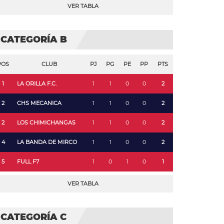
VER TABLA
CATEGORÍA B
POS
CLUB
PJ
PG
PE
PP
PTS
1
LA ORILLA F.C.
1
1
0
0
2
2
CHS MECANICA
1
1
0
0
2
2
LOS CHIMICHANGAS
1
1
0
0
2
4
LA BANDA DE MIRCO
1
1
0
0
2
5
FULL F7
1
0
1
0
1
VER TABLA
CATEGORÍA C