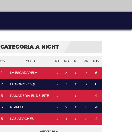
CATEGORÍA A NIGHT
POS
CLUB
PJ
PG
PE
PP
PTS
1
LA ESCARAPELA
3
3
0
0
6
2
EL NONO COQUI
3
3
0
0
6
3
PANADERÍA EL DELEITE
3
2
0
1
4
3
PL4N BE
3
2
0
1
4
5
LOS APACHES
3
1
0
2
2
VER TABLA