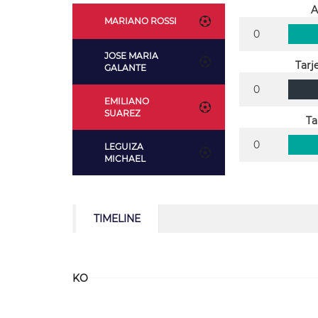
A
MARIANO ROSSI
0
JOSE MARIA
Tarj
GALANTE
0
EMILIANO
SUAREZ
Ta
0
LEGUIZA
MICHAEL
TIMELINE
KO