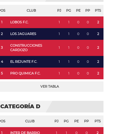
POS
CLUB
PJ
PG
PE
PP
PTS
1
LOBOS F.C.
1
1
0
0
2
2
LOS JAGUARES
1
1
0
0
2
CONSTRUCCIONES
3
1
1
0
0
2
CARDOZO
4
EL REJUNTE F.C.
1
1
0
0
2
5
PRO QUIMICA F.C.
1
1
0
0
2
VER TABLA
CATEGORÍA D
POS
CLUB
PJ
PG
PE
PP
PTS
1
INTER DE BARRIO
1
1
0
0
2