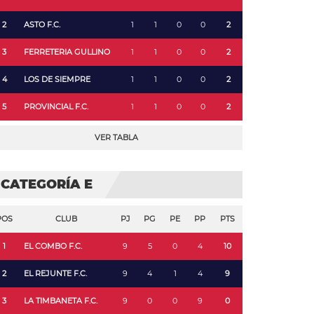
2
ASTO F.C.
1
1
0
0
2
3
FERRETERIA GULLINO
1
1
0
0
2
4
LOS DE SIEMPRE
1
1
0
0
2
5
PROVINCIAL F.C.
1
1
0
0
2
VER TABLA
CATEGORÍA E
POS
CLUB
PJ
PG
PE
PP
PTS
1
EL COMBO F.C.
9
5
0
4
10
2
EL REJUNTE F.C.
9
4
1
4
9
3
LA TIMBANETA F.C.
9
0
0
9
0