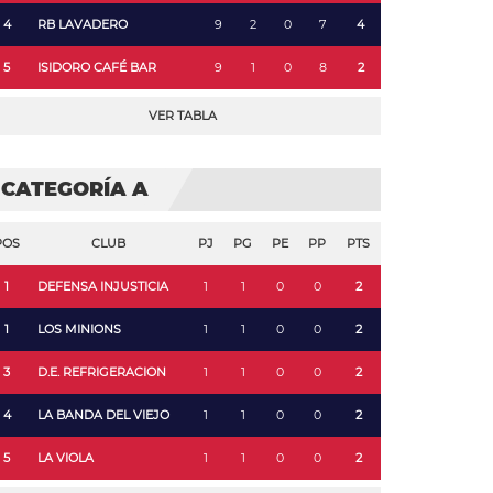
4
RB LAVADERO
9
2
0
7
4
5
ISIDORO CAFÉ BAR
9
1
0
8
2
VER TABLA
CATEGORÍA A
POS
CLUB
PJ
PG
PE
PP
PTS
1
DEFENSA INJUSTICIA
1
1
0
0
2
1
LOS MINIONS
1
1
0
0
2
3
D.E. REFRIGERACION
1
1
0
0
2
4
LA BANDA DEL VIEJO
1
1
0
0
2
5
LA VIOLA
1
1
0
0
2