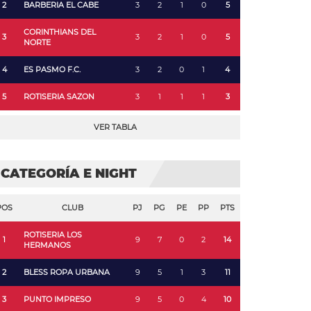
2
BARBERIA EL CABE
3
2
1
0
5
CORINTHIANS DEL
3
3
2
1
0
5
NORTE
4
ES PASMO F.C.
3
2
0
1
4
5
ROTISERIA SAZON
3
1
1
1
3
VER TABLA
CATEGORÍA E NIGHT
POS
CLUB
PJ
PG
PE
PP
PTS
ROTISERIA LOS
1
9
7
0
2
14
HERMANOS
2
BLESS ROPA URBANA
9
5
1
3
11
3
PUNTO IMPRESO
9
5
0
4
10