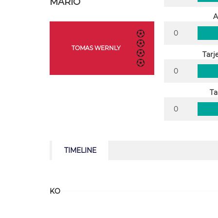
MARIO
A
0
TOMAS WERNLY
Tarj
0
Ta
0
TIMELINE
KO