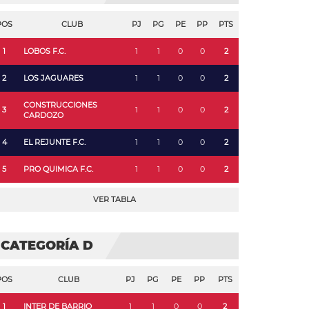
POS
CLUB
PJ
PG
PE
PP
PTS
1
LOBOS F.C.
1
1
0
0
2
2
LOS JAGUARES
1
1
0
0
2
CONSTRUCCIONES
3
1
1
0
0
2
CARDOZO
4
EL REJUNTE F.C.
1
1
0
0
2
5
PRO QUIMICA F.C.
1
1
0
0
2
VER TABLA
CATEGORÍA D
POS
CLUB
PJ
PG
PE
PP
PTS
1
INTER DE BARRIO
1
1
0
0
2