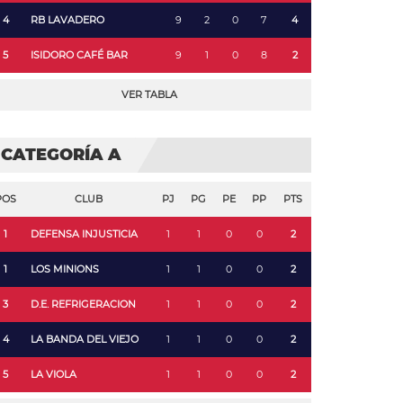
4
RB LAVADERO
9
2
0
7
4
5
ISIDORO CAFÉ BAR
9
1
0
8
2
VER TABLA
CATEGORÍA A
POS
CLUB
PJ
PG
PE
PP
PTS
1
DEFENSA INJUSTICIA
1
1
0
0
2
1
LOS MINIONS
1
1
0
0
2
3
D.E. REFRIGERACION
1
1
0
0
2
4
LA BANDA DEL VIEJO
1
1
0
0
2
5
LA VIOLA
1
1
0
0
2