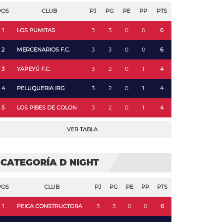
POS
CLUB
PJ
PG
PE
PP
PTS
1
LOS PUMITAS
3
3
0
0
6
2
MERCENARIOS F.C.
3
3
0
0
6
3
YAPEYÚ F.C.
3
2
0
1
4
4
PELUQUERIA IRG
3
2
0
1
4
5
LOS PIBES DE COLON
3
2
0
1
4
VER TABLA
CATEGORÍA D NIGHT
POS
CLUB
PJ
PG
PE
PP
PTS
1
PEICA CONSTRUCTORA
3
3
0
0
6