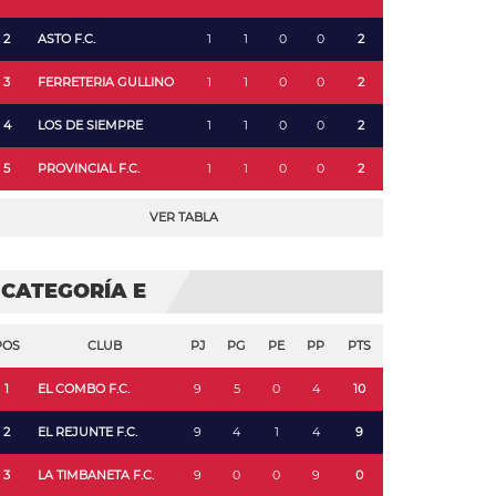
2
ASTO F.C.
1
1
0
0
2
3
FERRETERIA GULLINO
1
1
0
0
2
4
LOS DE SIEMPRE
1
1
0
0
2
5
PROVINCIAL F.C.
1
1
0
0
2
VER TABLA
CATEGORÍA E
POS
CLUB
PJ
PG
PE
PP
PTS
1
EL COMBO F.C.
9
5
0
4
10
2
EL REJUNTE F.C.
9
4
1
4
9
3
LA TIMBANETA F.C.
9
0
0
9
0