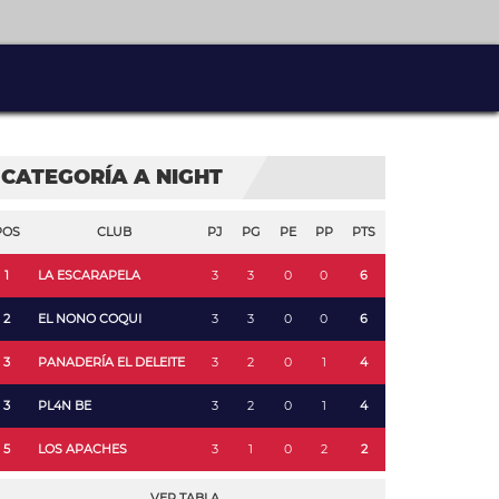
CATEGORÍA A NIGHT
POS
CLUB
PJ
PG
PE
PP
PTS
1
LA ESCARAPELA
3
3
0
0
6
2
EL NONO COQUI
3
3
0
0
6
3
PANADERÍA EL DELEITE
3
2
0
1
4
3
PL4N BE
3
2
0
1
4
5
LOS APACHES
3
1
0
2
2
VER TABLA