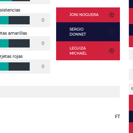
sistencias
JONI NOGUERA
0
SERGIO
etas amarillas
DONNET
0
LEGUIZA
MICHAEL
rjetas rojas
0
FT