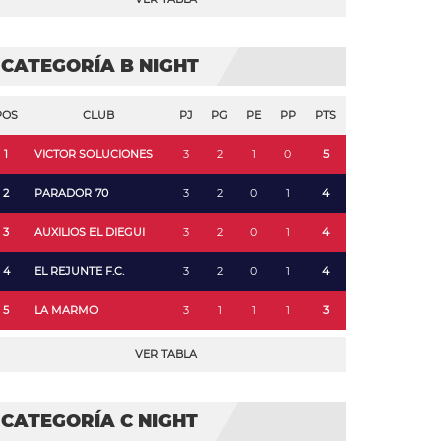
CATEGORÍA B NIGHT
POS
CLUB
PJ
PG
PE
PP
PTS
1
VICTOR SOLUCIONES
3
2
1
0
5
2
PARADOR 70
3
2
0
1
4
3
AUXILIOS EL DIEGUI
3
2
0
1
4
4
EL REJUNTE F.C.
3
2
0
1
4
5
LA MARMO
3
1
1
1
3
VER TABLA
CATEGORÍA C NIGHT