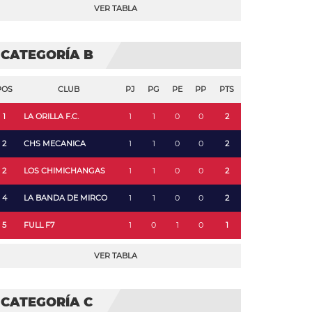
VER TABLA
CATEGORÍA B
POS
CLUB
PJ
PG
PE
PP
PTS
1
LA ORILLA F.C.
1
1
0
0
2
2
CHS MECANICA
1
1
0
0
2
2
LOS CHIMICHANGAS
1
1
0
0
2
4
LA BANDA DE MIRCO
1
1
0
0
2
5
FULL F7
1
0
1
0
1
VER TABLA
CATEGORÍA C