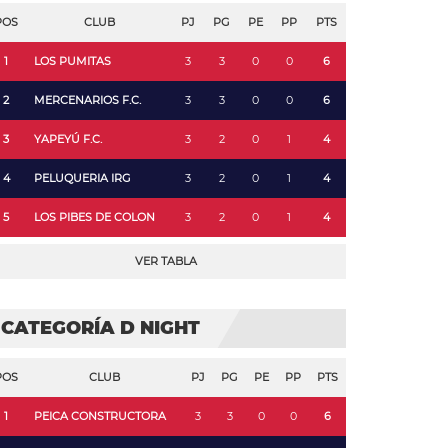
POS
CLUB
PJ
PG
PE
PP
PTS
1
LOS PUMITAS
3
3
0
0
6
2
MERCENARIOS F.C.
3
3
0
0
6
3
YAPEYÚ F.C.
3
2
0
1
4
4
PELUQUERIA IRG
3
2
0
1
4
5
LOS PIBES DE COLON
3
2
0
1
4
VER TABLA
CATEGORÍA D NIGHT
POS
CLUB
PJ
PG
PE
PP
PTS
1
PEICA CONSTRUCTORA
3
3
0
0
6