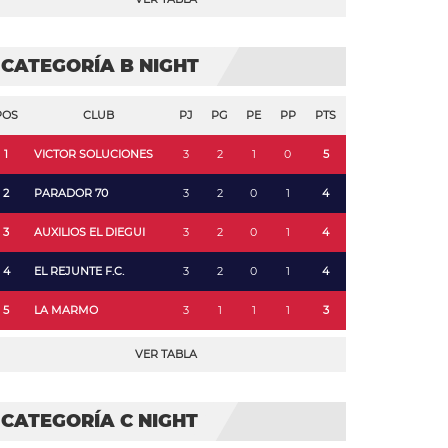
CATEGORÍA B NIGHT
POS
CLUB
PJ
PG
PE
PP
PTS
1
VICTOR SOLUCIONES
3
2
1
0
5
2
PARADOR 70
3
2
0
1
4
3
AUXILIOS EL DIEGUI
3
2
0
1
4
4
EL REJUNTE F.C.
3
2
0
1
4
5
LA MARMO
3
1
1
1
3
VER TABLA
CATEGORÍA C NIGHT