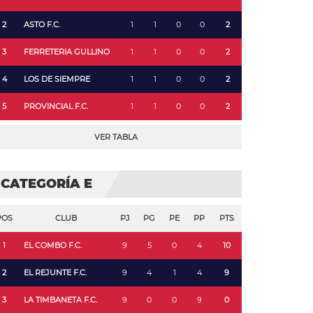
2
ASTO F.C.
1
1
0
0
2
3
FERRETERIA GULLINO
1
1
0
0
2
4
LOS DE SIEMPRE
1
1
0
0
2
5
PROVINCIAL F.C.
1
1
0
0
2
VER TABLA
CATEGORÍA E
POS
CLUB
PJ
PG
PE
PP
PTS
1
EL COMBO F.C.
9
5
0
4
10
2
EL REJUNTE F.C.
9
4
1
4
9
3
LA TIMBANETA F.C.
9
0
0
9
0