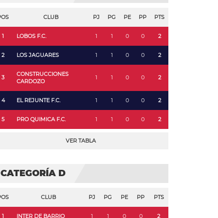
POS
CLUB
PJ
PG
PE
PP
PTS
1
LOBOS F.C.
1
1
0
0
2
2
LOS JAGUARES
1
1
0
0
2
CONSTRUCCIONES
3
1
1
0
0
2
CARDOZO
4
EL REJUNTE F.C.
1
1
0
0
2
5
PRO QUIMICA F.C.
1
1
0
0
2
VER TABLA
CATEGORÍA D
POS
CLUB
PJ
PG
PE
PP
PTS
1
INTER DE BARRIO
1
1
0
0
2