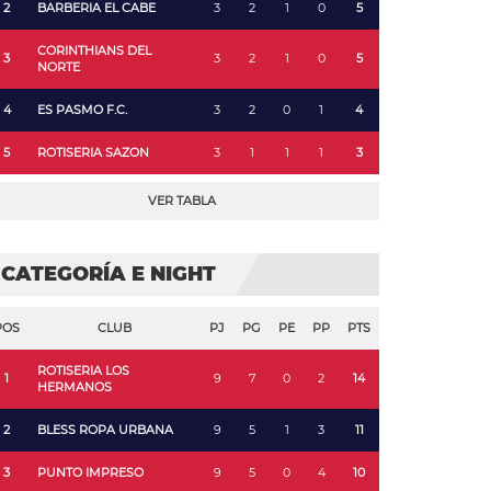
2
BARBERIA EL CABE
3
2
1
0
5
CORINTHIANS DEL
3
3
2
1
0
5
NORTE
4
ES PASMO F.C.
3
2
0
1
4
5
ROTISERIA SAZON
3
1
1
1
3
VER TABLA
CATEGORÍA E NIGHT
POS
CLUB
PJ
PG
PE
PP
PTS
ROTISERIA LOS
1
9
7
0
2
14
HERMANOS
2
BLESS ROPA URBANA
9
5
1
3
11
3
PUNTO IMPRESO
9
5
0
4
10