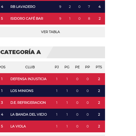
4
RB LAVADERO
9
2
0
7
4
5
ISIDORO CAFÉ BAR
9
1
0
8
2
VER TABLA
CATEGORÍA A
POS
CLUB
PJ
PG
PE
PP
PTS
1
DEFENSA INJUSTICIA
1
1
0
0
2
1
LOS MINIONS
1
1
0
0
2
3
D.E. REFRIGERACION
1
1
0
0
2
4
LA BANDA DEL VIEJO
1
1
0
0
2
5
LA VIOLA
1
1
0
0
2