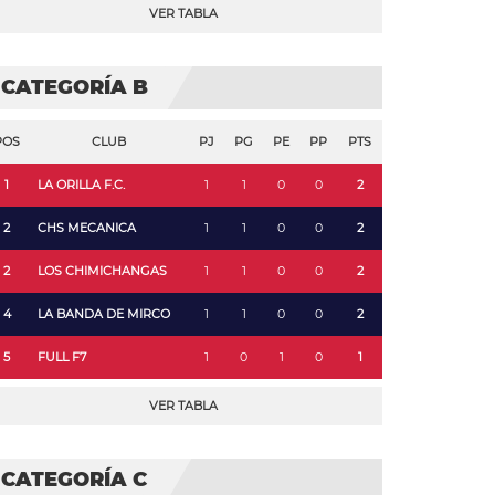
VER TABLA
CATEGORÍA B
POS
CLUB
PJ
PG
PE
PP
PTS
1
LA ORILLA F.C.
1
1
0
0
2
2
CHS MECANICA
1
1
0
0
2
2
LOS CHIMICHANGAS
1
1
0
0
2
4
LA BANDA DE MIRCO
1
1
0
0
2
5
FULL F7
1
0
1
0
1
VER TABLA
CATEGORÍA C