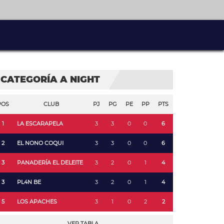
CATEGORÍA A NIGHT
POS
CLUB
PJ
PG
PE
PP
PTS
1
LA ESCARAPELA
3
3
0
0
6
2
EL NONO COQUI
3
3
0
0
6
3
PANADERÍA EL DELEITE
3
2
0
1
4
3
PL4N BE
3
2
0
1
4
5
LOS APACHES
3
1
0
2
2
VER TABLA