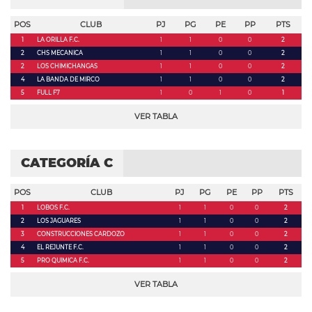
POS
CLUB
PJ
PG
PE
PP
PTS
1
LA ORILLA F.C.
1
1
0
0
2
2
CHS MECANICA
1
1
0
0
2
2
LOS CHIMICHANGAS
1
1
0
0
2
4
LA BANDA DE MIRCO
1
1
0
0
2
5
FULL F7
1
0
1
0
1
VER TABLA
CATEGORÍA C
POS
CLUB
PJ
PG
PE
PP
PTS
1
LOBOS F.C.
1
1
0
0
2
2
LOS JAGUARES
1
1
0
0
2
3
CONSTRUCCIONES CARDOZO
1
1
0
0
2
4
EL REJUNTE F.C.
1
1
0
0
2
5
PRO QUIMICA F.C.
1
1
0
0
2
VER TABLA