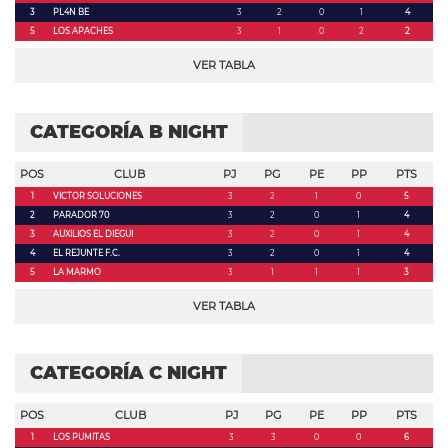
3
PL4N BE
3
2
0
1
4
5
LOS APACHES
3
1
0
2
2
VER TABLA
CATEGORÍA B NIGHT
POS
CLUB
PJ
PG
PE
PP
PTS
1
VICTOR SOLUCIONES
3
2
1
0
5
2
PARADOR 70
3
2
0
1
4
3
AUXILIOS EL DIEGUI
3
2
0
1
4
4
EL REJUNTE F.C.
3
2
0
1
4
5
LA MARMO
3
1
1
1
3
VER TABLA
CATEGORÍA C NIGHT
POS
CLUB
PJ
PG
PE
PP
PTS
1
LOS PUMITAS
3
3
0
0
6