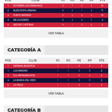
POS
CLUB
PJ
PG
PE
PP
PTS
1
ROTISERIA LOS HERMANOS
9
7
0
2
14
2
BLESS ROPA URBANA
9
5
1
3
11
3
PUNTO IMPRESO
9
5
0
4
10
4
RB LAVADERO
9
2
0
7
4
5
ISIDORO CAFÉ BAR
9
1
0
8
2
VER TABLA
CATEGORÍA A
POS
CLUB
PJ
PG
PE
PP
PTS
1
DEFENSA INJUSTICIA
1
1
0
0
2
1
LOS MINIONS
1
1
0
0
2
3
D.E. REFRIGERACION
1
1
0
0
2
4
LA BANDA DEL VIEJO
1
1
0
0
2
5
LA VIOLA
1
1
0
0
2
VER TABLA
CATEGORÍA B