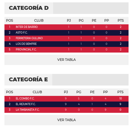
CATEGORÍA D
POS
CLUB
PJ
PG
PE
PP
PTS
1
INTER DE BARRIO
1
1
0
0
2
2
ASTO F.C.
1
1
0
0
2
3
FERRETERIA GULLINO
1
1
0
0
2
4
LOS DE SIEMPRE
1
1
0
0
2
5
PROVINCIAL F.C.
1
1
0
0
2
VER TABLA
CATEGORÍA E
POS
CLUB
PJ
PG
PE
PP
PTS
1
EL COMBO F.C.
9
5
0
4
10
2
EL REJUNTE F.C.
9
4
1
4
9
3
LA TIMBANETA F.C.
9
0
0
9
0
VER TABLA