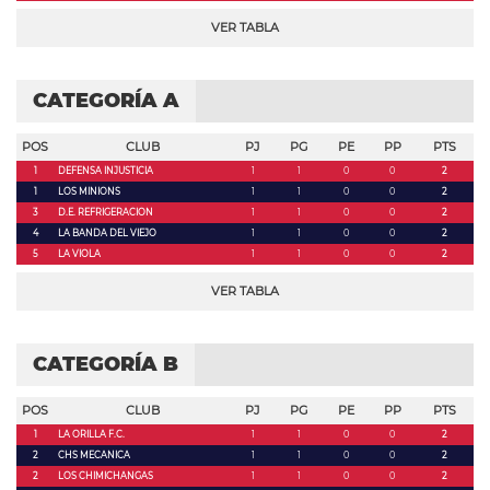
VER TABLA
CATEGORÍA A
POS
CLUB
PJ
PG
PE
PP
PTS
1
DEFENSA INJUSTICIA
1
1
0
0
2
1
LOS MINIONS
1
1
0
0
2
3
D.E. REFRIGERACION
1
1
0
0
2
4
LA BANDA DEL VIEJO
1
1
0
0
2
5
LA VIOLA
1
1
0
0
2
VER TABLA
CATEGORÍA B
POS
CLUB
PJ
PG
PE
PP
PTS
1
LA ORILLA F.C.
1
1
0
0
2
2
CHS MECANICA
1
1
0
0
2
2
LOS CHIMICHANGAS
1
1
0
0
2