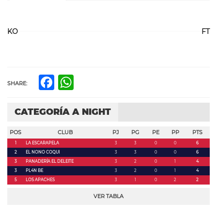
KO
FT
Facebook
WhatsApp
SHARE:
CATEGORÍA A NIGHT
POS
CLUB
PJ
PG
PE
PP
PTS
1
LA ESCARAPELA
3
3
0
0
6
2
EL NONO COQUI
3
3
0
0
6
3
PANADERÍA EL DELEITE
3
2
0
1
4
3
PL4N BE
3
2
0
1
4
5
LOS APACHES
3
1
0
2
2
VER TABLA