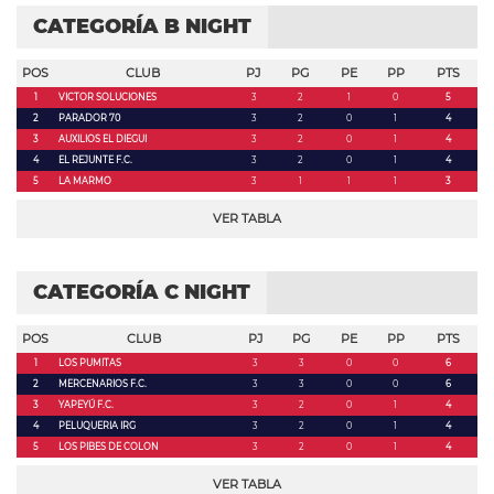
CATEGORÍA B NIGHT
POS
CLUB
PJ
PG
PE
PP
PTS
1
VICTOR SOLUCIONES
3
2
1
0
5
2
PARADOR 70
3
2
0
1
4
3
AUXILIOS EL DIEGUI
3
2
0
1
4
4
EL REJUNTE F.C.
3
2
0
1
4
5
LA MARMO
3
1
1
1
3
VER TABLA
CATEGORÍA C NIGHT
POS
CLUB
PJ
PG
PE
PP
PTS
1
LOS PUMITAS
3
3
0
0
6
2
MERCENARIOS F.C.
3
3
0
0
6
3
YAPEYÚ F.C.
3
2
0
1
4
4
PELUQUERIA IRG
3
2
0
1
4
5
LOS PIBES DE COLON
3
2
0
1
4
VER TABLA