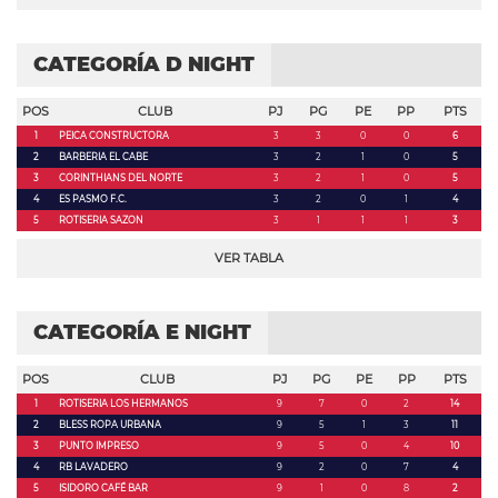
CATEGORÍA D NIGHT
POS
CLUB
PJ
PG
PE
PP
PTS
1
PEICA CONSTRUCTORA
3
3
0
0
6
2
BARBERIA EL CABE
3
2
1
0
5
3
CORINTHIANS DEL NORTE
3
2
1
0
5
4
ES PASMO F.C.
3
2
0
1
4
5
ROTISERIA SAZON
3
1
1
1
3
VER TABLA
CATEGORÍA E NIGHT
POS
CLUB
PJ
PG
PE
PP
PTS
1
ROTISERIA LOS HERMANOS
9
7
0
2
14
2
BLESS ROPA URBANA
9
5
1
3
11
3
PUNTO IMPRESO
9
5
0
4
10
4
RB LAVADERO
9
2
0
7
4
5
ISIDORO CAFÉ BAR
9
1
0
8
2