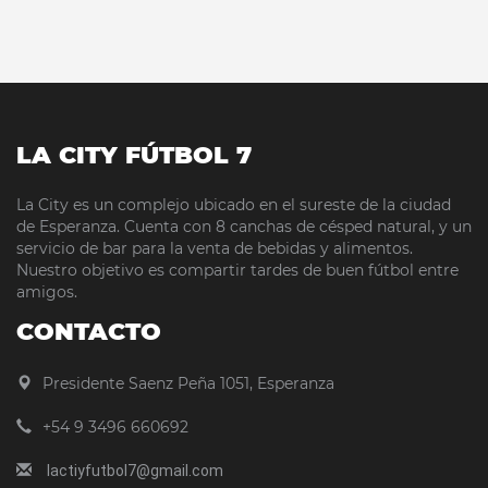
LA CITY FÚTBOL 7
La City es un complejo ubicado en el sureste de la ciudad
de Esperanza. Cuenta con 8 canchas de césped natural, y un
servicio de bar para la venta de bebidas y alimentos.
Nuestro objetivo es compartir tardes de buen fútbol entre
amigos.
CONTACTO
Presidente Saenz Peña 1051, Esperanza
+54 9 3496 660692
lactiyfutbol7@gmail.com