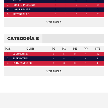
2
ASTO F.C.
1
1
0
0
2
3
FERRETERIA GULLINO
1
1
0
0
2
4
LOS DE SIEMPRE
1
1
0
0
2
5
PROVINCIAL F.C.
1
1
0
0
2
VER TABLA
CATEGORÍA E
POS
CLUB
PJ
PG
PE
PP
PTS
1
EL COMBO F.C.
9
5
0
4
10
2
EL REJUNTE F.C.
9
4
1
4
9
3
LA TIMBANETA F.C.
9
0
0
9
0
VER TABLA