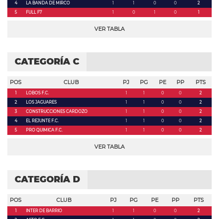
4
LA BANDA DE MIRCO
1
1
0
0
2
5
FULL F7
1
0
1
0
1
VER TABLA
CATEGORÍA C
POS
CLUB
PJ
PG
PE
PP
PTS
1
LOBOS F.C.
1
1
0
0
2
2
LOS JAGUARES
1
1
0
0
2
3
CONSTRUCCIONES CARDOZO
1
1
0
0
2
4
EL REJUNTE F.C.
1
1
0
0
2
5
PRO QUIMICA F.C.
1
1
0
0
2
VER TABLA
CATEGORÍA D
POS
CLUB
PJ
PG
PE
PP
PTS
1
INTER DE BARRIO
1
1
0
0
2