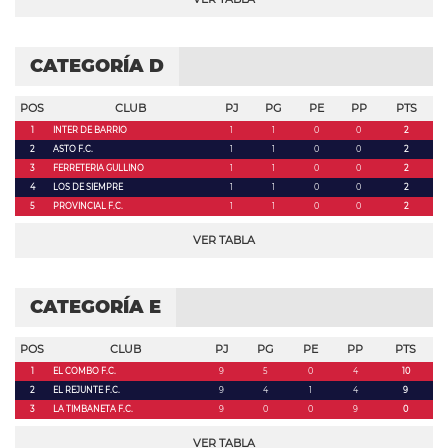
CATEGORÍA D
POS
CLUB
PJ
PG
PE
PP
PTS
1
INTER DE BARRIO
1
1
0
0
2
2
ASTO F.C.
1
1
0
0
2
3
FERRETERIA GULLINO
1
1
0
0
2
4
LOS DE SIEMPRE
1
1
0
0
2
5
PROVINCIAL F.C.
1
1
0
0
2
VER TABLA
CATEGORÍA E
POS
CLUB
PJ
PG
PE
PP
PTS
1
EL COMBO F.C.
9
5
0
4
10
2
EL REJUNTE F.C.
9
4
1
4
9
3
LA TIMBANETA F.C.
9
0
0
9
0
VER TABLA