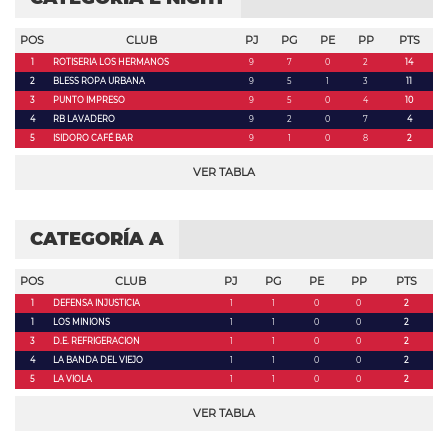
POS
CLUB
PJ
PG
PE
PP
PTS
1
ROTISERIA LOS HERMANOS
9
7
0
2
14
2
BLESS ROPA URBANA
9
5
1
3
11
3
PUNTO IMPRESO
9
5
0
4
10
4
RB LAVADERO
9
2
0
7
4
5
ISIDORO CAFÉ BAR
9
1
0
8
2
VER TABLA
CATEGORÍA A
POS
CLUB
PJ
PG
PE
PP
PTS
1
DEFENSA INJUSTICIA
1
1
0
0
2
1
LOS MINIONS
1
1
0
0
2
3
D.E. REFRIGERACION
1
1
0
0
2
4
LA BANDA DEL VIEJO
1
1
0
0
2
5
LA VIOLA
1
1
0
0
2
VER TABLA