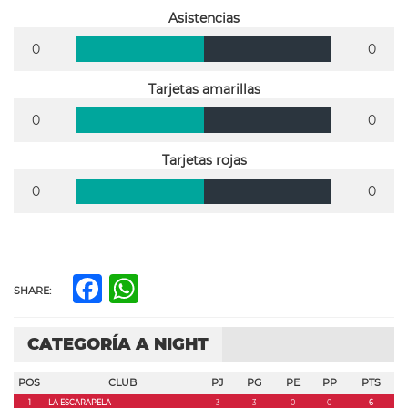
Asistencias
0
0
Tarjetas amarillas
0
0
Tarjetas rojas
0
0
Facebook
WhatsApp
SHARE:
CATEGORÍA A NIGHT
POS
CLUB
PJ
PG
PE
PP
PTS
1
LA ESCARAPELA
3
3
0
0
6