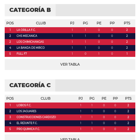
CATEGORÍA B
POS
CLUB
PJ
PG
PE
PP
PTS
1
LA ORILLA F.C.
1
1
0
0
2
2
CHS MECANICA
1
1
0
0
2
2
LOS CHIMICHANGAS
1
1
0
0
2
4
LA BANDA DE MIRCO
1
1
0
0
2
5
FULL F7
1
0
1
0
1
VER TABLA
CATEGORÍA C
POS
CLUB
PJ
PG
PE
PP
PTS
1
LOBOS F.C.
1
1
0
0
2
2
LOS JAGUARES
1
1
0
0
2
3
CONSTRUCCIONES CARDOZO
1
1
0
0
2
4
EL REJUNTE F.C.
1
1
0
0
2
5
PRO QUIMICA F.C.
1
1
0
0
2
VER TABLA