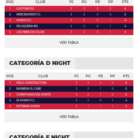
POS
CLUB
PJ
PG
PE
PP
PTS
1
LOS PUMITAS
3
3
0
0
6
2
MERCENARIOS F.C.
3
3
0
0
6
3
YAPEYÚ F.C.
3
2
0
1
4
4
PELUQUERIA IRG
3
2
0
1
4
5
LOS PIBES DE COLON
3
2
0
1
4
VER TABLA
CATEGORÍA D NIGHT
POS
CLUB
PJ
PG
PE
PP
PTS
1
PEICA CONSTRUCTORA
3
3
0
0
6
2
BARBERIA EL CABE
3
2
1
0
5
3
CORINTHIANS DEL NORTE
3
2
1
0
5
4
ES PASMO F.C.
3
2
0
1
4
5
ROTISERIA SAZON
3
1
1
1
3
VER TABLA
CATEGORÍA E NIGHT