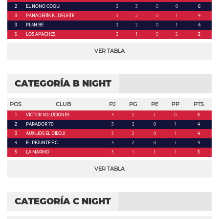
2
EL NONO COQUI
3
3
0
0
6
3
PANADERÍA EL DELEITE
3
2
0
1
4
3
PL4N BE
3
2
0
1
4
5
LOS APACHES
3
1
0
2
2
VER TABLA
CATEGORÍA B NIGHT
POS
CLUB
PJ
PG
PE
PP
PTS
1
VICTOR SOLUCIONES
3
2
1
0
5
2
PARADOR 70
3
2
0
1
4
3
AUXILIOS EL DIEGUI
3
2
0
1
4
4
EL REJUNTE F.C.
3
2
0
1
4
5
LA MARMO
3
1
1
1
3
VER TABLA
CATEGORÍA C NIGHT