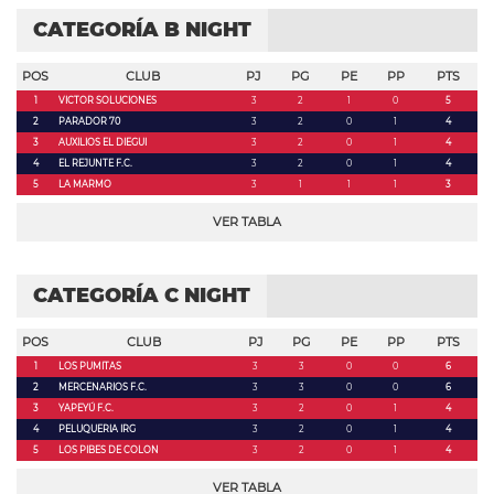
CATEGORÍA B NIGHT
POS
CLUB
PJ
PG
PE
PP
PTS
1
VICTOR SOLUCIONES
3
2
1
0
5
2
PARADOR 70
3
2
0
1
4
3
AUXILIOS EL DIEGUI
3
2
0
1
4
4
EL REJUNTE F.C.
3
2
0
1
4
5
LA MARMO
3
1
1
1
3
VER TABLA
CATEGORÍA C NIGHT
POS
CLUB
PJ
PG
PE
PP
PTS
1
LOS PUMITAS
3
3
0
0
6
2
MERCENARIOS F.C.
3
3
0
0
6
3
YAPEYÚ F.C.
3
2
0
1
4
4
PELUQUERIA IRG
3
2
0
1
4
5
LOS PIBES DE COLON
3
2
0
1
4
VER TABLA