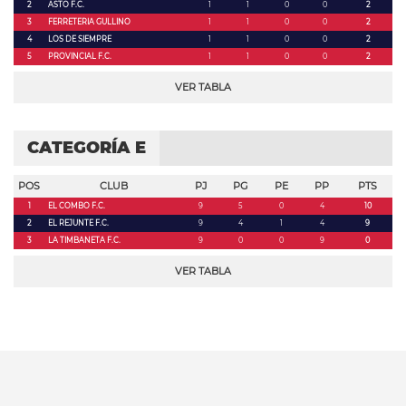
2
ASTO F.C.
1
1
0
0
2
3
FERRETERIA GULLINO
1
1
0
0
2
4
LOS DE SIEMPRE
1
1
0
0
2
5
PROVINCIAL F.C.
1
1
0
0
2
VER TABLA
CATEGORÍA E
POS
CLUB
PJ
PG
PE
PP
PTS
1
EL COMBO F.C.
9
5
0
4
10
2
EL REJUNTE F.C.
9
4
1
4
9
3
LA TIMBANETA F.C.
9
0
0
9
0
VER TABLA