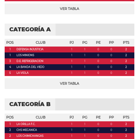
VER TABLA
CATEGORÍA A
POS
CLUB
PJ
PG
PE
PP
PTS
1
DEFENSA INJUSTICIA
1
1
0
0
2
1
LOS MINIONS
1
1
0
0
2
3
D.E. REFRIGERACION
1
1
0
0
2
4
LA BANDA DEL VIEJO
1
1
0
0
2
5
LA VIOLA
1
1
0
0
2
VER TABLA
CATEGORÍA B
POS
CLUB
PJ
PG
PE
PP
PTS
1
LA ORILLA F.C.
1
1
0
0
2
2
CHS MECANICA
1
1
0
0
2
2
LOS CHIMICHANGAS
1
1
0
0
2