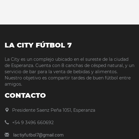
LA CITY FÚTBOL 7
La City es un complejo ubicado en el sureste de la ciudad
de Esperanza. Cuenta con 8 canchas de césped natural, y un
servicio de bar para la venta de bebidas y alimentos.
Nuestro objetivo es compartir tardes de buen fútbol entre
amigos.
CONTACTO
Presidente Saenz Peña 1051, Esperanza
+54 9 3496 660692
lactiyfutbol7@gmail.com