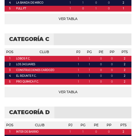
4
LA BANDA DE MIRCO
1
1
0
0
2
5
FULL F7
1
0
1
0
1
VER TABLA
CATEGORÍA C
POS
CLUB
PJ
PG
PE
PP
PTS
1
LOBOS F.C.
1
1
0
0
2
2
LOS JAGUARES
1
1
0
0
2
3
CONSTRUCCIONES CARDOZO
1
1
0
0
2
4
EL REJUNTE F.C.
1
1
0
0
2
5
PRO QUIMICA F.C.
1
1
0
0
2
VER TABLA
CATEGORÍA D
POS
CLUB
PJ
PG
PE
PP
PTS
1
INTER DE BARRIO
1
1
0
0
2