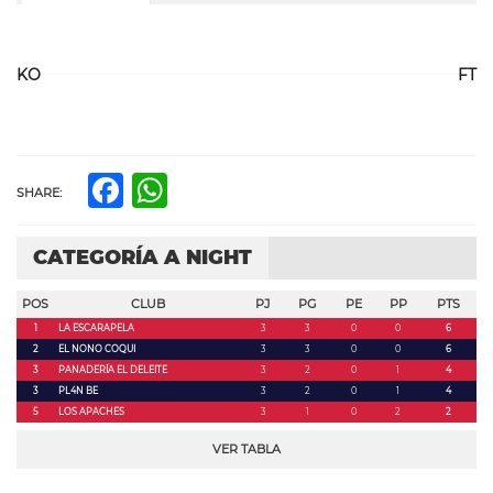
KO
FT
Facebook
WhatsApp
SHARE:
CATEGORÍA A NIGHT
POS
CLUB
PJ
PG
PE
PP
PTS
1
LA ESCARAPELA
3
3
0
0
6
2
EL NONO COQUI
3
3
0
0
6
3
PANADERÍA EL DELEITE
3
2
0
1
4
3
PL4N BE
3
2
0
1
4
5
LOS APACHES
3
1
0
2
2
VER TABLA