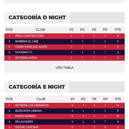
CATEGORÍA D NIGHT
POS
CLUB
PJ
PG
PE
PP
PTS
1
PEICA CONSTRUCTORA
3
3
0
0
6
2
BARBERIA EL CABE
3
2
1
0
5
3
CORINTHIANS DEL NORTE
3
2
1
0
5
4
ES PASMO F.C.
3
2
0
1
4
5
ROTISERIA SAZON
3
1
1
1
3
VER TABLA
CATEGORÍA E NIGHT
POS
CLUB
PJ
PG
PE
PP
PTS
1
ROTISERIA LOS HERMANOS
9
7
0
2
14
2
BLESS ROPA URBANA
9
5
1
3
11
3
PUNTO IMPRESO
9
5
0
4
10
4
RB LAVADERO
9
2
0
7
4
5
ISIDORO CAFÉ BAR
9
1
0
8
2