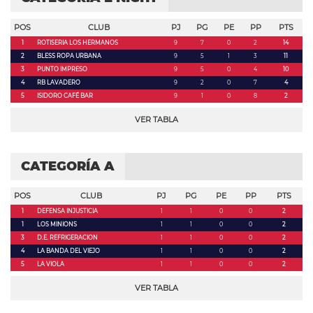
POS
CLUB
PJ
PG
PE
PP
PTS
1
ROTISERIA LOS HERMANOS
9
7
0
2
14
2
BLESS ROPA URBANA
9
5
1
3
11
3
PUNTO IMPRESO
9
5
0
4
10
4
RB LAVADERO
9
2
0
7
4
5
ISIDORO CAFÉ BAR
9
1
0
8
2
VER TABLA
CATEGORÍA A
POS
CLUB
PJ
PG
PE
PP
PTS
1
DEFENSA INJUSTICIA
1
1
0
0
2
1
LOS MINIONS
1
1
0
0
2
3
D.E. REFRIGERACION
1
1
0
0
2
4
LA BANDA DEL VIEJO
1
1
0
0
2
5
LA VIOLA
1
1
0
0
2
VER TABLA