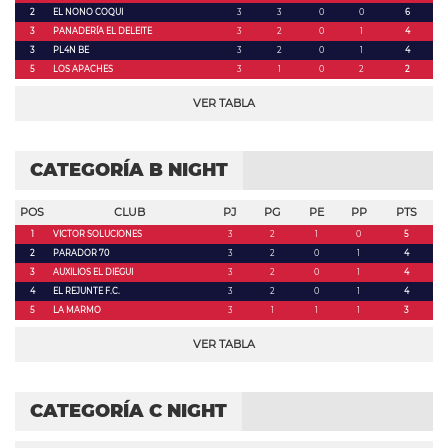
2
EL NONO COQUI
3
3
0
0
6
3
PANADERÍA EL DELEITE
3
2
0
1
4
3
PL4N BE
3
2
0
1
4
5
LOS APACHES
3
1
0
2
2
VER TABLA
CATEGORÍA B NIGHT
POS
CLUB
PJ
PG
PE
PP
PTS
1
VICTOR SOLUCIONES
3
2
1
0
5
2
PARADOR 70
3
2
0
1
4
3
AUXILIOS EL DIEGUI
3
2
0
1
4
4
EL REJUNTE F.C.
3
2
0
1
4
5
LA MARMO
3
1
1
1
3
VER TABLA
CATEGORÍA C NIGHT