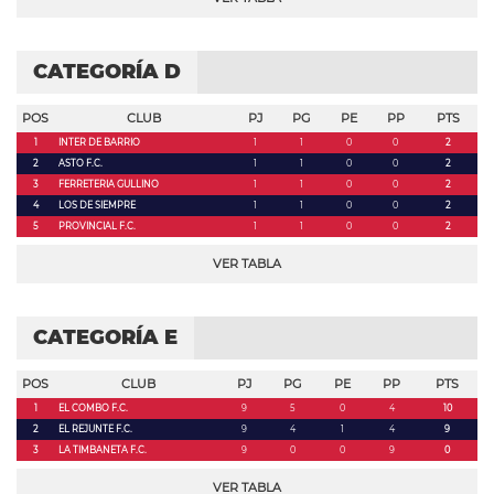
CATEGORÍA D
POS
CLUB
PJ
PG
PE
PP
PTS
1
INTER DE BARRIO
1
1
0
0
2
2
ASTO F.C.
1
1
0
0
2
3
FERRETERIA GULLINO
1
1
0
0
2
4
LOS DE SIEMPRE
1
1
0
0
2
5
PROVINCIAL F.C.
1
1
0
0
2
VER TABLA
CATEGORÍA E
POS
CLUB
PJ
PG
PE
PP
PTS
1
EL COMBO F.C.
9
5
0
4
10
2
EL REJUNTE F.C.
9
4
1
4
9
3
LA TIMBANETA F.C.
9
0
0
9
0
VER TABLA