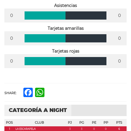
Asistencias
0
0
Tarjetas amarillas
0
0
Tarjetas rojas
0
0
Facebook
WhatsApp
SHARE:
CATEGORÍA A NIGHT
POS
CLUB
PJ
PG
PE
PP
PTS
1
LA ESCARAPELA
3
3
0
0
6