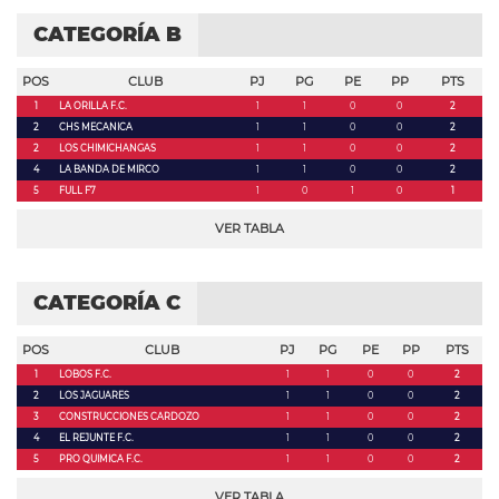
CATEGORÍA B
POS
CLUB
PJ
PG
PE
PP
PTS
1
LA ORILLA F.C.
1
1
0
0
2
2
CHS MECANICA
1
1
0
0
2
2
LOS CHIMICHANGAS
1
1
0
0
2
4
LA BANDA DE MIRCO
1
1
0
0
2
5
FULL F7
1
0
1
0
1
VER TABLA
CATEGORÍA C
POS
CLUB
PJ
PG
PE
PP
PTS
1
LOBOS F.C.
1
1
0
0
2
2
LOS JAGUARES
1
1
0
0
2
3
CONSTRUCCIONES CARDOZO
1
1
0
0
2
4
EL REJUNTE F.C.
1
1
0
0
2
5
PRO QUIMICA F.C.
1
1
0
0
2
VER TABLA