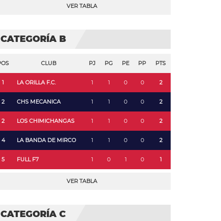
VER TABLA
CATEGORÍA B
POS
CLUB
PJ
PG
PE
PP
PTS
1
LA ORILLA F.C.
1
1
0
0
2
2
CHS MECANICA
1
1
0
0
2
2
LOS CHIMICHANGAS
1
1
0
0
2
4
LA BANDA DE MIRCO
1
1
0
0
2
5
FULL F7
1
0
1
0
1
VER TABLA
CATEGORÍA C