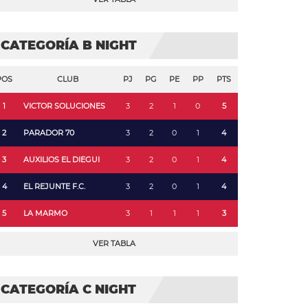
CATEGORÍA B NIGHT
POS
CLUB
PJ
PG
PE
PP
PTS
1
VICTOR SOLUCIONES
3
2
1
0
5
2
PARADOR 70
3
2
0
1
4
3
AUXILIOS EL DIEGUI
3
2
0
1
4
4
EL REJUNTE F.C.
3
2
0
1
4
5
LA MARMO
3
1
1
1
3
VER TABLA
CATEGORÍA C NIGHT