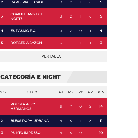
2
BARBERIA EL CABE
3
2
1
0
5
CORINTHIANS DEL
3
3
2
1
0
5
NORTE
4
ES PASMO F.C.
3
2
0
1
4
5
ROTISERIA SAZON
3
1
1
1
3
VER TABLA
CATEGORÍA E NIGHT
POS
CLUB
PJ
PG
PE
PP
PTS
ROTISERIA LOS
1
9
7
0
2
14
HERMANOS
2
BLESS ROPA URBANA
9
5
1
3
11
3
PUNTO IMPRESO
9
5
0
4
10