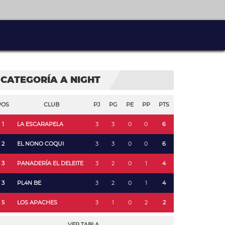
CATEGORÍA A NIGHT
POS
CLUB
PJ
PG
PE
PP
PTS
1
LA ESCARAPELA
3
3
0
0
6
2
EL NONO COQUI
3
3
0
0
6
3
PANADERÍA EL DELEITE
3
2
0
1
4
3
PL4N BE
3
2
0
1
4
5
LOS APACHES
3
1
0
2
2
VER TABLA