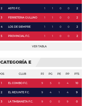
2
ASTO F.C.
1
1
0
0
2
3
FERRETERIA GULLINO
1
1
0
0
2
4
LOS DE SIEMPRE
1
1
0
0
2
5
PROVINCIAL F.C.
1
1
0
0
2
VER TABLA
CATEGORÍA E
POS
CLUB
PJ
PG
PE
PP
PTS
1
EL COMBO F.C.
9
5
0
4
10
2
EL REJUNTE F.C.
9
4
1
4
9
3
LA TIMBANETA F.C.
9
0
0
9
0