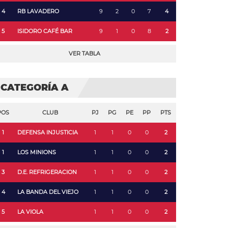
4
RB LAVADERO
9
2
0
7
4
5
ISIDORO CAFÉ BAR
9
1
0
8
2
VER TABLA
CATEGORÍA A
POS
CLUB
PJ
PG
PE
PP
PTS
1
DEFENSA INJUSTICIA
1
1
0
0
2
1
LOS MINIONS
1
1
0
0
2
3
D.E. REFRIGERACION
1
1
0
0
2
4
LA BANDA DEL VIEJO
1
1
0
0
2
5
LA VIOLA
1
1
0
0
2