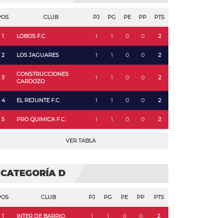
POS
CLUB
PJ
PG
PE
PP
PTS
1
LOBOS F.C.
1
1
0
0
2
2
LOS JAGUARES
1
1
0
0
2
CONSTRUCCIONES
3
1
1
0
0
2
CARDOZO
4
EL REJUNTE F.C.
1
1
0
0
2
5
PRO QUIMICA F.C.
1
1
0
0
2
VER TABLA
CATEGORÍA D
POS
CLUB
PJ
PG
PE
PP
PTS
1
INTER DE BARRIO
1
1
0
0
2