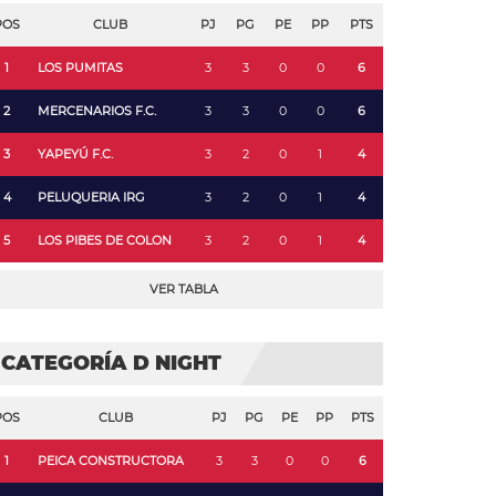
POS
CLUB
PJ
PG
PE
PP
PTS
1
LOS PUMITAS
3
3
0
0
6
2
MERCENARIOS F.C.
3
3
0
0
6
3
YAPEYÚ F.C.
3
2
0
1
4
4
PELUQUERIA IRG
3
2
0
1
4
5
LOS PIBES DE COLON
3
2
0
1
4
VER TABLA
CATEGORÍA D NIGHT
POS
CLUB
PJ
PG
PE
PP
PTS
1
PEICA CONSTRUCTORA
3
3
0
0
6