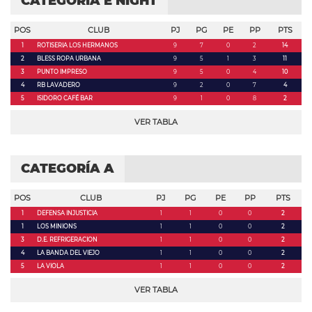
CATEGORÍA E NIGHT
POS
CLUB
PJ
PG
PE
PP
PTS
1
ROTISERIA LOS HERMANOS
9
7
0
2
14
2
BLESS ROPA URBANA
9
5
1
3
11
3
PUNTO IMPRESO
9
5
0
4
10
4
RB LAVADERO
9
2
0
7
4
5
ISIDORO CAFÉ BAR
9
1
0
8
2
VER TABLA
CATEGORÍA A
POS
CLUB
PJ
PG
PE
PP
PTS
1
DEFENSA INJUSTICIA
1
1
0
0
2
1
LOS MINIONS
1
1
0
0
2
3
D.E. REFRIGERACION
1
1
0
0
2
4
LA BANDA DEL VIEJO
1
1
0
0
2
5
LA VIOLA
1
1
0
0
2
VER TABLA