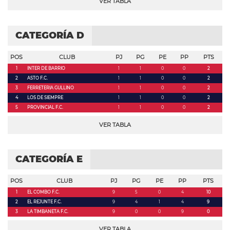
VER TABLA
CATEGORÍA D
POS
CLUB
PJ
PG
PE
PP
PTS
1
INTER DE BARRIO
1
1
0
0
2
2
ASTO F.C.
1
1
0
0
2
3
FERRETERIA GULLINO
1
1
0
0
2
4
LOS DE SIEMPRE
1
1
0
0
2
5
PROVINCIAL F.C.
1
1
0
0
2
VER TABLA
CATEGORÍA E
POS
CLUB
PJ
PG
PE
PP
PTS
1
EL COMBO F.C.
9
5
0
4
10
2
EL REJUNTE F.C.
9
4
1
4
9
3
LA TIMBANETA F.C.
9
0
0
9
0
VER TABLA