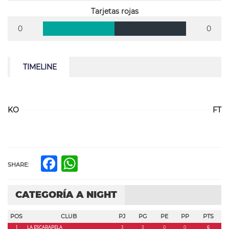
Tarjetas rojas
0
0
TIMELINE
KO
FT
Facebook
WhatsApp
SHARE:
CATEGORÍA A NIGHT
POS
CLUB
PJ
PG
PE
PP
PTS
1
LA ESCARAPELA
3
3
0
0
6