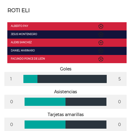
ROTI ELI
ALBERTO PAY
JESUS MONTENEGRO
ALEXIS SANCHEZ
DANIEL MARINARO
FACUNDO PONCE DE LEÓN
Goles
1
5
Asistencias
0
0
Tarjetas amarillas
0
0