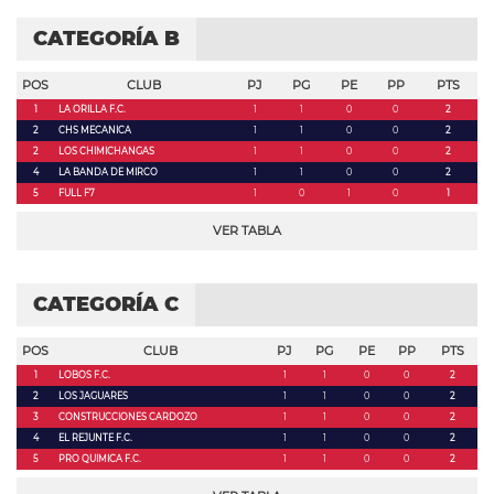
CATEGORÍA B
POS
CLUB
PJ
PG
PE
PP
PTS
1
LA ORILLA F.C.
1
1
0
0
2
2
CHS MECANICA
1
1
0
0
2
2
LOS CHIMICHANGAS
1
1
0
0
2
4
LA BANDA DE MIRCO
1
1
0
0
2
5
FULL F7
1
0
1
0
1
VER TABLA
CATEGORÍA C
POS
CLUB
PJ
PG
PE
PP
PTS
1
LOBOS F.C.
1
1
0
0
2
2
LOS JAGUARES
1
1
0
0
2
3
CONSTRUCCIONES CARDOZO
1
1
0
0
2
4
EL REJUNTE F.C.
1
1
0
0
2
5
PRO QUIMICA F.C.
1
1
0
0
2