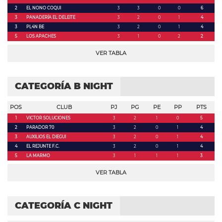
2
EL NONO COQUI
3
3
0
0
6
3
PANADERÍA EL DELEITE
3
2
0
1
4
3
PL4N BE
3
2
0
1
4
5
LOS APACHES
3
1
0
2
2
VER TABLA
CATEGORÍA B NIGHT
POS
CLUB
PJ
PG
PE
PP
PTS
1
VICTOR SOLUCIONES
3
2
1
0
5
2
PARADOR 70
3
2
0
1
4
3
AUXILIOS EL DIEGUI
3
2
0
1
4
4
EL REJUNTE F.C.
3
2
0
1
4
5
LA MARMO
3
1
1
1
3
VER TABLA
CATEGORÍA C NIGHT