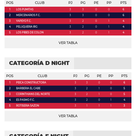
POS
CLUB
PJ
PG
PE
PP
PTS
1
LOS PUMITAS
3
3
0
0
6
2
MERCENARIOS F.C.
3
3
0
0
6
3
YAPEYÚ F.C.
3
2
0
1
4
4
PELUQUERIA IRG
3
2
0
1
4
5
LOS PIBES DE COLON
3
2
0
1
4
VER TABLA
CATEGORÍA D NIGHT
POS
CLUB
PJ
PG
PE
PP
PTS
1
PEICA CONSTRUCTORA
3
3
0
0
6
2
BARBERIA EL CABE
3
2
1
0
5
3
CORINTHIANS DEL NORTE
3
2
1
0
5
4
ES PASMO F.C.
3
2
0
1
4
5
ROTISERIA SAZON
3
1
1
1
3
VER TABLA