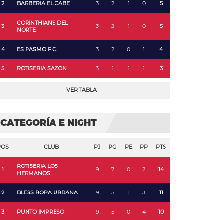
2
BARBERIA EL CABE
3
2
1
0
5
CORINTHIANS DEL
3
3
2
1
0
5
NORTE
4
ES PASMO F.C.
3
2
0
1
4
5
ROTISERIA SAZON
3
1
1
1
3
VER TABLA
CATEGORÍA E NIGHT
POS
CLUB
PJ
PG
PE
PP
PTS
ROTISERIA LOS
1
9
7
0
2
14
HERMANOS
2
BLESS ROPA URBANA
9
5
1
3
11
3
PUNTO IMPRESO
9
5
0
4
10