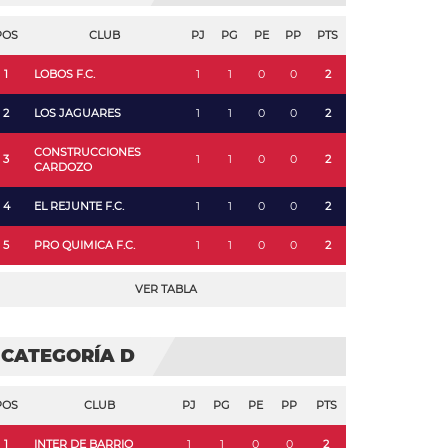
POS
CLUB
PJ
PG
PE
PP
PTS
1
LOBOS F.C.
1
1
0
0
2
2
LOS JAGUARES
1
1
0
0
2
CONSTRUCCIONES
3
1
1
0
0
2
CARDOZO
4
EL REJUNTE F.C.
1
1
0
0
2
5
PRO QUIMICA F.C.
1
1
0
0
2
VER TABLA
CATEGORÍA D
POS
CLUB
PJ
PG
PE
PP
PTS
1
INTER DE BARRIO
1
1
0
0
2