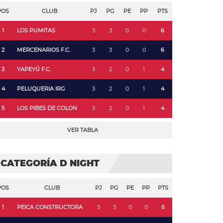
POS
CLUB
PJ
PG
PE
PP
PTS
1
LOS PUMITAS
3
3
0
0
6
2
MERCENARIOS F.C.
3
3
0
0
6
3
YAPEYÚ F.C.
3
2
0
1
4
4
PELUQUERIA IRG
3
2
0
1
4
5
LOS PIBES DE COLON
3
2
0
1
4
VER TABLA
CATEGORÍA D NIGHT
POS
CLUB
PJ
PG
PE
PP
PTS
1
PEICA CONSTRUCTORA
3
3
0
0
6