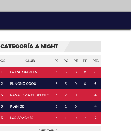
CATEGORÍA A NIGHT
POS
CLUB
PJ
PG
PE
PP
PTS
1
LA ESCARAPELA
3
3
0
0
6
2
EL NONO COQUI
3
3
0
0
6
3
PANADERÍA EL DELEITE
3
2
0
1
4
3
PL4N BE
3
2
0
1
4
5
LOS APACHES
3
1
0
2
2
VER TABLA