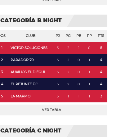
CATEGORÍA B NIGHT
POS
CLUB
PJ
PG
PE
PP
PTS
1
VICTOR SOLUCIONES
3
2
1
0
5
2
PARADOR 70
3
2
0
1
4
3
AUXILIOS EL DIEGUI
3
2
0
1
4
4
EL REJUNTE F.C.
3
2
0
1
4
5
LA MARMO
3
1
1
1
3
VER TABLA
CATEGORÍA C NIGHT