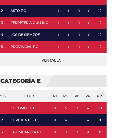
2
ASTO F.C.
1
1
0
0
2
3
FERRETERIA GULLINO
1
1
0
0
2
4
LOS DE SIEMPRE
1
1
0
0
2
5
PROVINCIAL F.C.
1
1
0
0
2
VER TABLA
CATEGORÍA E
POS
CLUB
PJ
PG
PE
PP
PTS
1
EL COMBO F.C.
9
5
0
4
10
2
EL REJUNTE F.C.
9
4
1
4
9
3
LA TIMBANETA F.C.
9
0
0
9
0