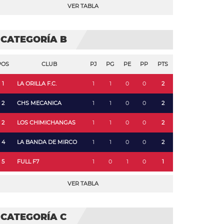
VER TABLA
CATEGORÍA B
POS
CLUB
PJ
PG
PE
PP
PTS
1
LA ORILLA F.C.
1
1
0
0
2
2
CHS MECANICA
1
1
0
0
2
2
LOS CHIMICHANGAS
1
1
0
0
2
4
LA BANDA DE MIRCO
1
1
0
0
2
5
FULL F7
1
0
1
0
1
VER TABLA
CATEGORÍA C