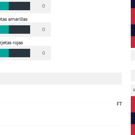
0
etas amarillas
0
rjetas rojas
0
FT