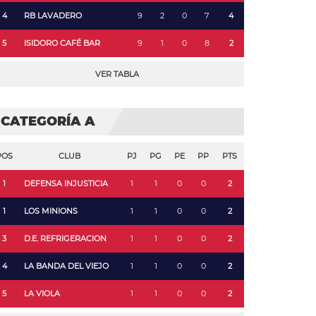
4
RB LAVADERO
9
2
0
7
4
5
ISIDORO CAFÉ BAR
9
1
0
8
2
VER TABLA
CATEGORÍA A
POS
CLUB
PJ
PG
PE
PP
PTS
1
DEFENSA INJUSTICIA
1
1
0
0
2
1
LOS MINIONS
1
1
0
0
2
3
D.E. REFRIGERACION
1
1
0
0
2
4
LA BANDA DEL VIEJO
1
1
0
0
2
5
LA VIOLA
1
1
0
0
2