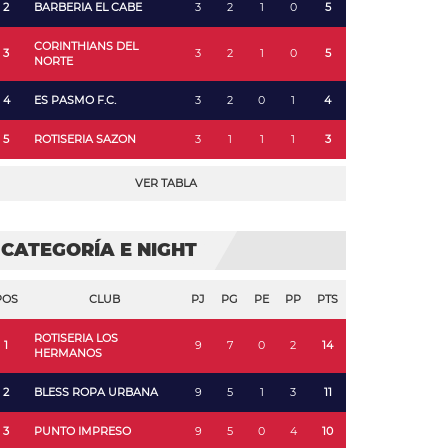
2
BARBERIA EL CABE
3
2
1
0
5
CORINTHIANS DEL
3
3
2
1
0
5
NORTE
4
ES PASMO F.C.
3
2
0
1
4
5
ROTISERIA SAZON
3
1
1
1
3
VER TABLA
CATEGORÍA E NIGHT
POS
CLUB
PJ
PG
PE
PP
PTS
ROTISERIA LOS
1
9
7
0
2
14
HERMANOS
2
BLESS ROPA URBANA
9
5
1
3
11
3
PUNTO IMPRESO
9
5
0
4
10