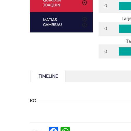
QUIROGA
JOAQUIN
0
Tarj
MATIAS
GAMBEAU
0
Ta
0
TIMELINE
KO