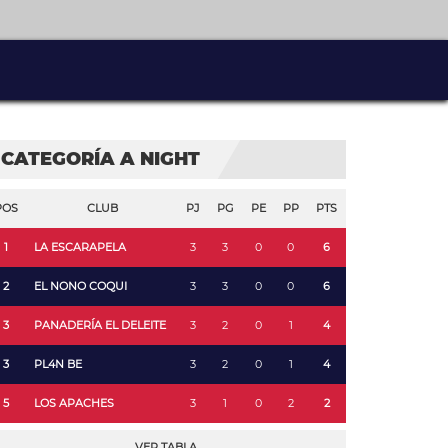
CATEGORÍA A NIGHT
POS
CLUB
PJ
PG
PE
PP
PTS
1
LA ESCARAPELA
3
3
0
0
6
2
EL NONO COQUI
3
3
0
0
6
3
PANADERÍA EL DELEITE
3
2
0
1
4
3
PL4N BE
3
2
0
1
4
5
LOS APACHES
3
1
0
2
2
VER TABLA