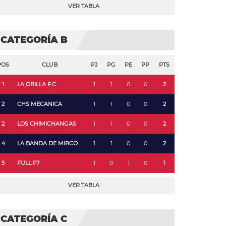
VER TABLA
CATEGORÍA B
POS
CLUB
PJ
PG
PE
PP
PTS
1
LA ORILLA F.C.
1
1
0
0
2
2
CHS MECANICA
1
1
0
0
2
2
LOS CHIMICHANGAS
1
1
0
0
2
4
LA BANDA DE MIRCO
1
1
0
0
2
5
FULL F7
1
0
1
0
1
VER TABLA
CATEGORÍA C