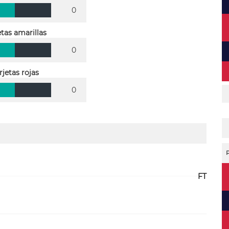
0
etas amarillas
0
rjetas rojas
0
FT