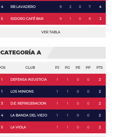
4
RB LAVADERO
9
2
0
7
4
5
ISIDORO CAFÉ BAR
9
1
0
8
2
VER TABLA
CATEGORÍA A
POS
CLUB
PJ
PG
PE
PP
PTS
1
DEFENSA INJUSTICIA
1
1
0
0
2
1
LOS MINIONS
1
1
0
0
2
3
D.E. REFRIGERACION
1
1
0
0
2
4
LA BANDA DEL VIEJO
1
1
0
0
2
5
LA VIOLA
1
1
0
0
2