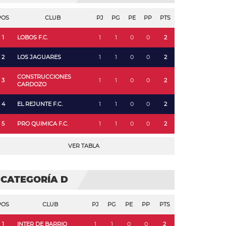
POS
CLUB
PJ
PG
PE
PP
PTS
1
LOBOS F.C.
1
1
0
0
2
2
LOS JAGUARES
1
1
0
0
2
CONSTRUCCIONES
3
1
1
0
0
2
CARDOZO
4
EL REJUNTE F.C.
1
1
0
0
2
5
PRO QUIMICA F.C.
1
1
0
0
2
VER TABLA
CATEGORÍA D
POS
CLUB
PJ
PG
PE
PP
PTS
1
INTER DE BARRIO
1
1
0
0
2