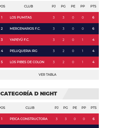
POS
CLUB
PJ
PG
PE
PP
PTS
1
LOS PUMITAS
3
3
0
0
6
2
MERCENARIOS F.C.
3
3
0
0
6
3
YAPEYÚ F.C.
3
2
0
1
4
4
PELUQUERIA IRG
3
2
0
1
4
5
LOS PIBES DE COLON
3
2
0
1
4
VER TABLA
CATEGORÍA D NIGHT
POS
CLUB
PJ
PG
PE
PP
PTS
1
PEICA CONSTRUCTORA
3
3
0
0
6