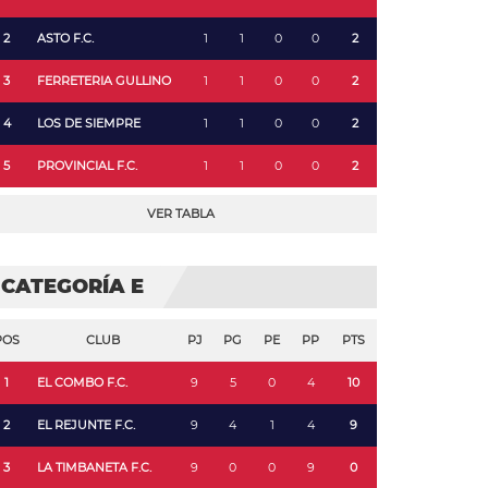
2
ASTO F.C.
1
1
0
0
2
3
FERRETERIA GULLINO
1
1
0
0
2
4
LOS DE SIEMPRE
1
1
0
0
2
5
PROVINCIAL F.C.
1
1
0
0
2
VER TABLA
CATEGORÍA E
POS
CLUB
PJ
PG
PE
PP
PTS
1
EL COMBO F.C.
9
5
0
4
10
2
EL REJUNTE F.C.
9
4
1
4
9
3
LA TIMBANETA F.C.
9
0
0
9
0