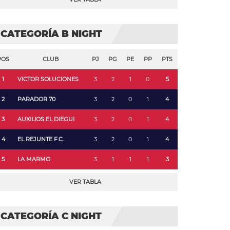
CATEGORÍA B NIGHT
POS
CLUB
PJ
PG
PE
PP
PTS
1
VICTOR SOLUCIONES
3
2
1
0
5
2
PARADOR 70
3
2
0
1
4
3
AUXILIOS EL DIEGUI
3
2
0
1
4
4
EL REJUNTE F.C.
3
2
0
1
4
5
LA MARMO
3
1
1
1
3
VER TABLA
CATEGORÍA C NIGHT