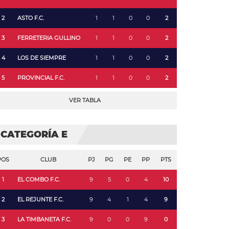
2
ASTO F.C.
1
1
0
0
2
3
FERRETERIA GULLINO
1
1
0
0
2
4
LOS DE SIEMPRE
1
1
0
0
2
5
PROVINCIAL F.C.
1
1
0
0
2
VER TABLA
CATEGORÍA E
POS
CLUB
PJ
PG
PE
PP
PTS
1
EL COMBO F.C.
9
5
0
4
10
2
EL REJUNTE F.C.
9
4
1
4
9
3
LA TIMBANETA F.C.
9
0
0
9
0