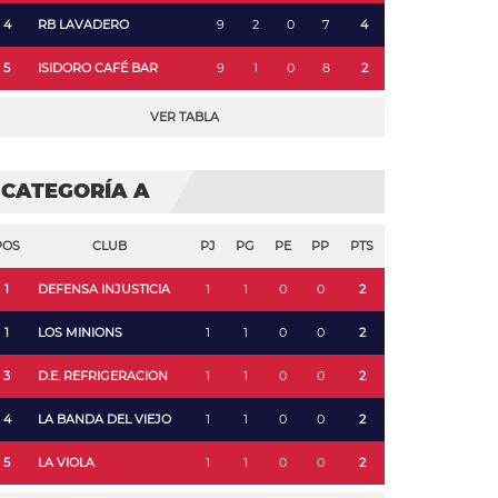
4
RB LAVADERO
9
2
0
7
4
5
ISIDORO CAFÉ BAR
9
1
0
8
2
VER TABLA
CATEGORÍA A
POS
CLUB
PJ
PG
PE
PP
PTS
1
DEFENSA INJUSTICIA
1
1
0
0
2
1
LOS MINIONS
1
1
0
0
2
3
D.E. REFRIGERACION
1
1
0
0
2
4
LA BANDA DEL VIEJO
1
1
0
0
2
5
LA VIOLA
1
1
0
0
2