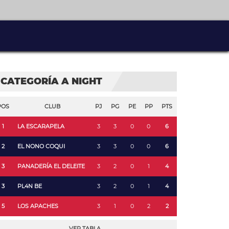
CATEGORÍA A NIGHT
POS
CLUB
PJ
PG
PE
PP
PTS
1
LA ESCARAPELA
3
3
0
0
6
2
EL NONO COQUI
3
3
0
0
6
3
PANADERÍA EL DELEITE
3
2
0
1
4
3
PL4N BE
3
2
0
1
4
5
LOS APACHES
3
1
0
2
2
VER TABLA