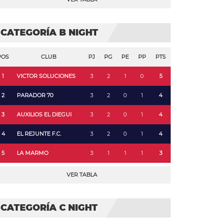
CATEGORÍA B NIGHT
POS
CLUB
PJ
PG
PE
PP
PTS
1
VICTOR SOLUCIONES
3
2
1
0
5
2
PARADOR 70
3
2
0
1
4
3
AUXILIOS EL DIEGUI
3
2
0
1
4
4
EL REJUNTE F.C.
3
2
0
1
4
5
LA MARMO
3
1
1
1
3
VER TABLA
CATEGORÍA C NIGHT