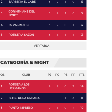
2
BARBERIA EL CABE
3
2
1
0
5
CORINTHIANS DEL
3
3
2
1
0
5
NORTE
4
ES PASMO F.C.
3
2
0
1
4
5
ROTISERIA SAZON
3
1
1
1
3
VER TABLA
CATEGORÍA E NIGHT
POS
CLUB
PJ
PG
PE
PP
PTS
ROTISERIA LOS
1
9
7
0
2
14
HERMANOS
2
BLESS ROPA URBANA
9
5
1
3
11
3
PUNTO IMPRESO
9
5
0
4
10