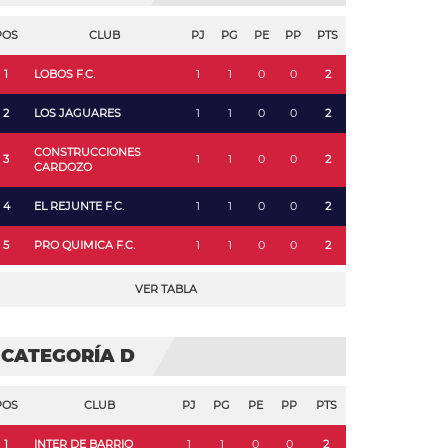
POS
CLUB
PJ
PG
PE
PP
PTS
1
LOBOS F.C.
1
1
0
0
2
2
LOS JAGUARES
1
1
0
0
2
CONSTRUCCIONES
3
1
1
0
0
2
CARDOZO
4
EL REJUNTE F.C.
1
1
0
0
2
5
PRO QUIMICA F.C.
1
1
0
0
2
VER TABLA
CATEGORÍA D
POS
CLUB
PJ
PG
PE
PP
PTS
1
INTER DE BARRIO
1
1
0
0
2