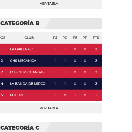
VER TABLA
CATEGORÍA B
POS
CLUB
PJ
PG
PE
PP
PTS
1
LA ORILLA F.C.
1
1
0
0
2
2
CHS MECANICA
1
1
0
0
2
2
LOS CHIMICHANGAS
1
1
0
0
2
4
LA BANDA DE MIRCO
1
1
0
0
2
5
FULL F7
1
0
1
0
1
VER TABLA
CATEGORÍA C