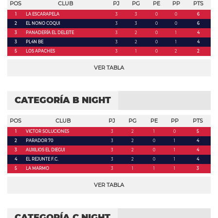
POS
CLUB
PJ
PG
PE
PP
PTS
1
LA ESCARAPELA
3
3
0
0
6
2
EL NONO COQUI
3
3
0
0
6
3
PANADERÍA EL DELEITE
3
2
0
1
4
3
PL4N BE
3
2
0
1
4
5
LOS APACHES
3
1
0
2
2
VER TABLA
CATEGORÍA B NIGHT
POS
CLUB
PJ
PG
PE
PP
PTS
1
VICTOR SOLUCIONES
3
2
1
0
5
2
PARADOR 70
3
2
0
1
4
3
AUXILIOS EL DIEGUI
3
2
0
1
4
4
EL REJUNTE F.C.
3
2
0
1
4
5
LA MARMO
3
1
1
1
3
VER TABLA
CATEGORÍA C NIGHT