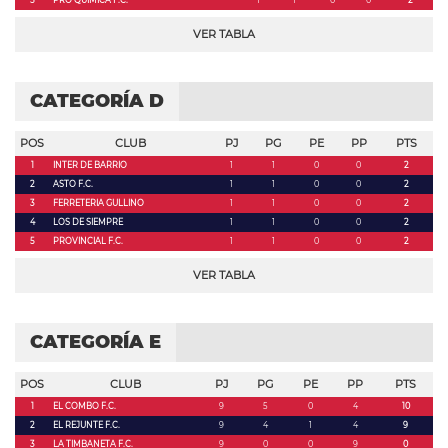
5
PRO QUIMICA F.C.
1
1
0
0
2
VER TABLA
CATEGORÍA D
POS
CLUB
PJ
PG
PE
PP
PTS
1
INTER DE BARRIO
1
1
0
0
2
2
ASTO F.C.
1
1
0
0
2
3
FERRETERIA GULLINO
1
1
0
0
2
4
LOS DE SIEMPRE
1
1
0
0
2
5
PROVINCIAL F.C.
1
1
0
0
2
VER TABLA
CATEGORÍA E
POS
CLUB
PJ
PG
PE
PP
PTS
1
EL COMBO F.C.
9
5
0
4
10
2
EL REJUNTE F.C.
9
4
1
4
9
3
LA TIMBANETA F.C.
9
0
0
9
0