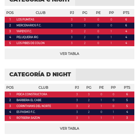
POS
CLUB
PJ
PG
PE
PP
PTS
1
LOS PUMITAS
3
3
0
0
6
2
MERCENARIOS F.C.
3
3
0
0
6
3
YAPEYÚ F.C.
3
2
0
1
4
4
PELUQUERIA IRG
3
2
0
1
4
5
LOS PIBES DE COLON
3
2
0
1
4
VER TABLA
CATEGORÍA D NIGHT
POS
CLUB
PJ
PG
PE
PP
PTS
1
PEICA CONSTRUCTORA
3
3
0
0
6
2
BARBERIA EL CABE
3
2
1
0
5
3
CORINTHIANS DEL NORTE
3
2
1
0
5
4
ES PASMO F.C.
3
2
0
1
4
5
ROTISERIA SAZON
3
1
1
1
3
VER TABLA