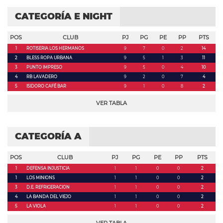
CATEGORÍA E NIGHT
POS
CLUB
PJ
PG
PE
PP
PTS
1
ROTISERIA LOS HERMANOS
9
7
0
2
14
2
BLESS ROPA URBANA
9
5
1
3
11
3
PUNTO IMPRESO
9
5
0
4
10
4
RB LAVADERO
9
2
0
7
4
5
ISIDORO CAFÉ BAR
9
1
0
8
2
VER TABLA
CATEGORÍA A
POS
CLUB
PJ
PG
PE
PP
PTS
1
DEFENSA INJUSTICIA
1
1
0
0
2
1
LOS MINIONS
1
1
0
0
2
3
D.E. REFRIGERACION
1
1
0
0
2
4
LA BANDA DEL VIEJO
1
1
0
0
2
5
LA VIOLA
1
1
0
0
2