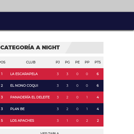
CATEGORÍA A NIGHT
POS
CLUB
PJ
PG
PE
PP
PTS
1
LA ESCARAPELA
3
3
0
0
6
2
EL NONO COQUI
3
3
0
0
6
3
PANADERÍA EL DELEITE
3
2
0
1
4
3
PL4N BE
3
2
0
1
4
5
LOS APACHES
3
1
0
2
2
VER TABLA