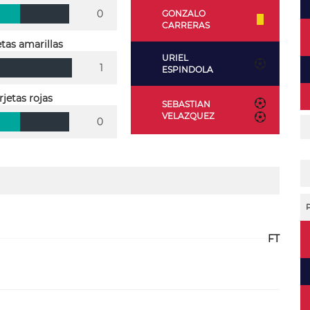
0
GONZALO
CARRERAS
etas amarillas
URIEL
1
ESPINDOLA
rjetas rojas
SEBASTIAN
VELAZQUEZ
0
FT