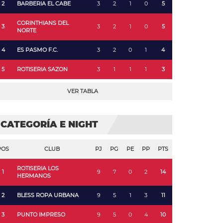
2
BARBERIA EL CABE
3
2
1
0
5
CORINTHIANS DEL
3
3
2
1
0
5
NORTE
4
ES PASMO F.C.
3
2
0
1
4
5
ROTISERIA SAZON
3
1
1
1
3
VER TABLA
CATEGORÍA E NIGHT
POS
CLUB
PJ
PG
PE
PP
PTS
ROTISERIA LOS
1
9
7
0
2
14
HERMANOS
2
BLESS ROPA URBANA
9
5
1
3
11
3
PUNTO IMPRESO
9
5
0
4
10