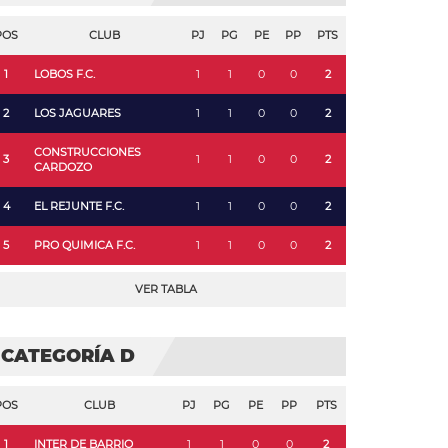
POS
CLUB
PJ
PG
PE
PP
PTS
1
LOBOS F.C.
1
1
0
0
2
2
LOS JAGUARES
1
1
0
0
2
CONSTRUCCIONES
3
1
1
0
0
2
CARDOZO
4
EL REJUNTE F.C.
1
1
0
0
2
5
PRO QUIMICA F.C.
1
1
0
0
2
VER TABLA
CATEGORÍA D
POS
CLUB
PJ
PG
PE
PP
PTS
1
INTER DE BARRIO
1
1
0
0
2