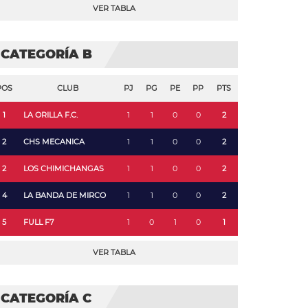
VER TABLA
CATEGORÍA B
POS
CLUB
PJ
PG
PE
PP
PTS
1
LA ORILLA F.C.
1
1
0
0
2
2
CHS MECANICA
1
1
0
0
2
2
LOS CHIMICHANGAS
1
1
0
0
2
4
LA BANDA DE MIRCO
1
1
0
0
2
5
FULL F7
1
0
1
0
1
VER TABLA
CATEGORÍA C