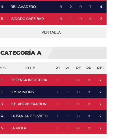
4
RB LAVADERO
9
2
0
7
4
5
ISIDORO CAFÉ BAR
9
1
0
8
2
VER TABLA
CATEGORÍA A
POS
CLUB
PJ
PG
PE
PP
PTS
1
DEFENSA INJUSTICIA
1
1
0
0
2
1
LOS MINIONS
1
1
0
0
2
3
D.E. REFRIGERACION
1
1
0
0
2
4
LA BANDA DEL VIEJO
1
1
0
0
2
5
LA VIOLA
1
1
0
0
2