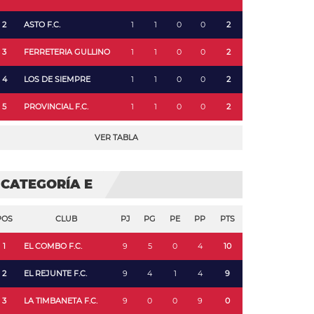
2
ASTO F.C.
1
1
0
0
2
3
FERRETERIA GULLINO
1
1
0
0
2
4
LOS DE SIEMPRE
1
1
0
0
2
5
PROVINCIAL F.C.
1
1
0
0
2
VER TABLA
CATEGORÍA E
POS
CLUB
PJ
PG
PE
PP
PTS
1
EL COMBO F.C.
9
5
0
4
10
2
EL REJUNTE F.C.
9
4
1
4
9
3
LA TIMBANETA F.C.
9
0
0
9
0