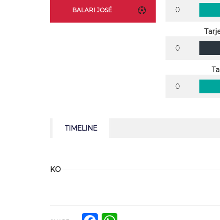
0
BALARI JOSÉ
Tarj
0
Ta
0
TIMELINE
KO