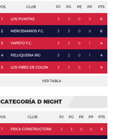
POS
CLUB
PJ
PG
PE
PP
PTS
1
LOS PUMITAS
3
3
0
0
6
2
MERCENARIOS F.C.
3
3
0
0
6
3
YAPEYÚ F.C.
3
2
0
1
4
4
PELUQUERIA IRG
3
2
0
1
4
5
LOS PIBES DE COLON
3
2
0
1
4
VER TABLA
CATEGORÍA D NIGHT
POS
CLUB
PJ
PG
PE
PP
PTS
1
PEICA CONSTRUCTORA
3
3
0
0
6