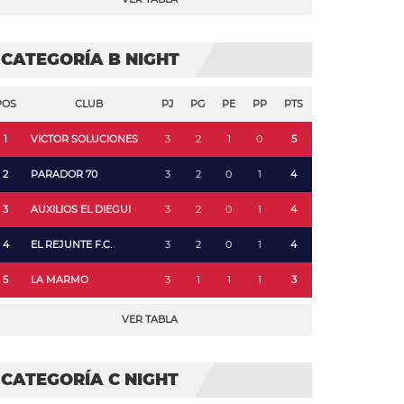
CATEGORÍA B NIGHT
POS
CLUB
PJ
PG
PE
PP
PTS
1
VICTOR SOLUCIONES
3
2
1
0
5
2
PARADOR 70
3
2
0
1
4
3
AUXILIOS EL DIEGUI
3
2
0
1
4
4
EL REJUNTE F.C.
3
2
0
1
4
5
LA MARMO
3
1
1
1
3
VER TABLA
CATEGORÍA C NIGHT