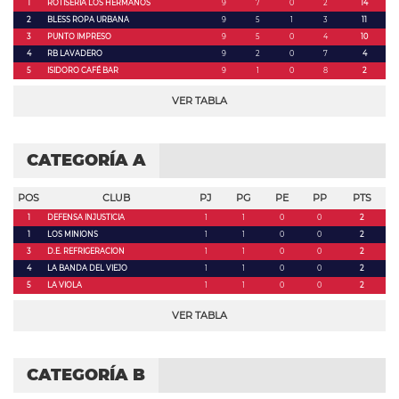
1
ROTISERIA LOS HERMANOS
9
7
0
2
14
2
BLESS ROPA URBANA
9
5
1
3
11
3
PUNTO IMPRESO
9
5
0
4
10
4
RB LAVADERO
9
2
0
7
4
5
ISIDORO CAFÉ BAR
9
1
0
8
2
VER TABLA
CATEGORÍA A
POS
CLUB
PJ
PG
PE
PP
PTS
1
DEFENSA INJUSTICIA
1
1
0
0
2
1
LOS MINIONS
1
1
0
0
2
3
D.E. REFRIGERACION
1
1
0
0
2
4
LA BANDA DEL VIEJO
1
1
0
0
2
5
LA VIOLA
1
1
0
0
2
VER TABLA
CATEGORÍA B