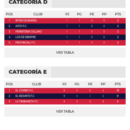
CATEGORÍA D
POS
CLUB
PJ
PG
PE
PP
PTS
1
INTER DE BARRIO
1
1
0
0
2
2
ASTO F.C.
1
1
0
0
2
3
FERRETERIA GULLINO
1
1
0
0
2
4
LOS DE SIEMPRE
1
1
0
0
2
5
PROVINCIAL F.C.
1
1
0
0
2
VER TABLA
CATEGORÍA E
POS
CLUB
PJ
PG
PE
PP
PTS
1
EL COMBO F.C.
9
5
0
4
10
2
EL REJUNTE F.C.
9
4
1
4
9
3
LA TIMBANETA F.C.
9
0
0
9
0
VER TABLA