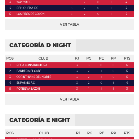
3
YAPEYÚ F.C.
3
2
0
1
4
4
PELUQUERIA IRG
3
2
0
1
4
5
LOS PIBES DE COLON
3
2
0
1
4
VER TABLA
CATEGORÍA D NIGHT
POS
CLUB
PJ
PG
PE
PP
PTS
1
PEICA CONSTRUCTORA
3
3
0
0
6
2
BARBERIA EL CABE
3
2
1
0
5
3
CORINTHIANS DEL NORTE
3
2
1
0
5
4
ES PASMO F.C.
3
2
0
1
4
5
ROTISERIA SAZON
3
1
1
1
3
VER TABLA
CATEGORÍA E NIGHT
POS
CLUB
PJ
PG
PE
PP
PTS