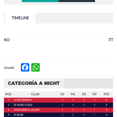
TIMELINE
KO
FT
Facebook
WhatsApp
SHARE:
CATEGORÍA A NIGHT
POS
CLUB
PJ
PG
PE
PP
PTS
1
LA ESCARAPELA
3
3
0
0
6
2
EL NONO COQUI
3
3
0
0
6
3
PANADERÍA EL DELEITE
3
2
0
1
4
3
PL4N BE
3
2
0
1
4