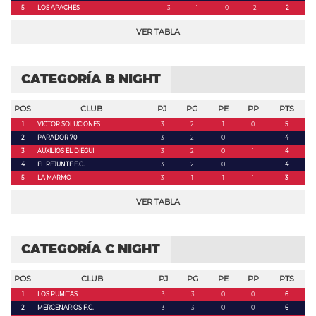
5
LOS APACHES
3
1
0
2
2
VER TABLA
CATEGORÍA B NIGHT
POS
CLUB
PJ
PG
PE
PP
PTS
1
VICTOR SOLUCIONES
3
2
1
0
5
2
PARADOR 70
3
2
0
1
4
3
AUXILIOS EL DIEGUI
3
2
0
1
4
4
EL REJUNTE F.C.
3
2
0
1
4
5
LA MARMO
3
1
1
1
3
VER TABLA
CATEGORÍA C NIGHT
POS
CLUB
PJ
PG
PE
PP
PTS
1
LOS PUMITAS
3
3
0
0
6
2
MERCENARIOS F.C.
3
3
0
0
6