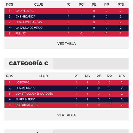
POS
CLUB
PJ
PG
PE
PP
PTS
1
LA ORILLA F.C.
1
1
0
0
2
2
CHS MECANICA
1
1
0
0
2
2
LOS CHIMICHANGAS
1
1
0
0
2
4
LA BANDA DE MIRCO
1
1
0
0
2
5
FULL F7
1
0
1
0
1
VER TABLA
CATEGORÍA C
POS
CLUB
PJ
PG
PE
PP
PTS
1
LOBOS F.C.
1
1
0
0
2
2
LOS JAGUARES
1
1
0
0
2
3
CONSTRUCCIONES CARDOZO
1
1
0
0
2
4
EL REJUNTE F.C.
1
1
0
0
2
5
PRO QUIMICA F.C.
1
1
0
0
2
VER TABLA